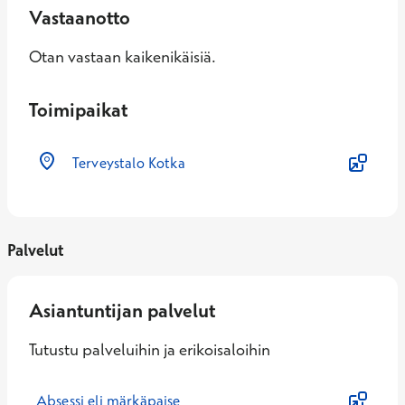
Vastaanotto
Otan vastaan kaikenikäisiä.
Toimipaikat
Terveystalo Kotka
Palvelut
Asiantuntijan palvelut
Tutustu palveluihin ja erikoisaloihin
Absessi eli märkäpaise