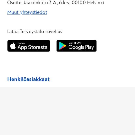
Osoite: Jaakonkatu 3 A, 6.krs, 00100 Helsinki
Muut yhteystiedot
*Puhelun hinta on 8,35 snt/puhelu + 19,33 snt/min + mpm/pvm
*Puhelun hinta on matkapuhelinliittymästä 8,35 snt/puhelu + 
Lataa Terveystalo-sovellus
Avautuu uuteen ikkunaan
Avautuu uuteen ikkunaan
Henkilöasiakkaat
Hinnasto
Ajanvaraus
Toimipaikat