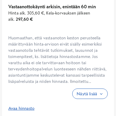
Vastaanottokäynti arkisin, enintään 60 min
Hinta
alk.
305,60
€
,
Kela-korvauksen jälkeen
alk.
297,60
€
Huomaathan, että vastaanoton keston perusteella 
määrittyvään hinta-arvioon eivät sisälly esimerkiksi 
vastaanotolla tehtävät tutkimukset, lausunnot ja 
toimenpiteet, ks. lisätietoja hinnastostamme. Jos 
varattu aika ei ole tarvittavaan hoitoon tai 
terveydenhoitopalvelun luonteeseen nähden riittävä, 
asiantuntijamme keskustelevat kanssasi tarpeellisista 
lisäpalveluista ja niiden hinnasta. Ilmoitettu...
Näytä lisää
Avaa hinnasto