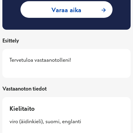
: Margus Tramberg
Varaa aika
Esittely
Tervetuloa vastaanotolleni!
Vastaanoton tiedot
Kielitaito
viro (äidinkieli), suomi, englanti