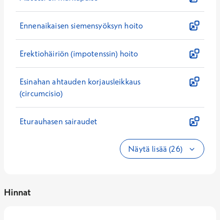
Ennenaikaisen siemensyöksyn hoito
Erektiohäiriön (impotenssin) hoito
Esinahan ahtauden korjausleikkaus
(circumcisio)
Eturauhasen sairaudet
Näytä lisää (26)
Hinnat