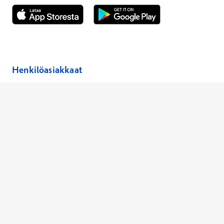
Avautuu uuteen ikkunaan
Avautuu uuteen ikkunaan
Henkilöasiakkaat
Hinnasto
Ajanvaraus
Toimipaikat
Asiantuntijat
Anna palautetta