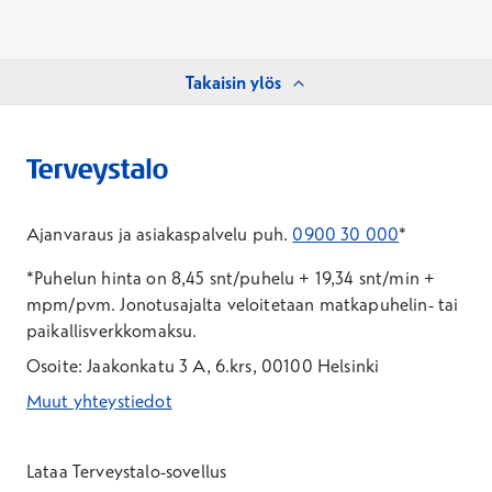
Takaisin ylös
Ajanvaraus ja asiakaspalvelu puh.
0900 30 000
*
*Puhelun hinta on 8,45 snt/puhelu + 19,34 snt/min +
mpm/pvm.
Jonotusajalta veloitetaan matkapuhelin- tai
paikallisverkkomaksu.
Osoite: Jaakonkatu 3 A, 6.krs, 00100 Helsinki
Muut yhteystiedot
*Puhelun hinta on 8,35 snt/puhelu + 19,33 snt/min + mpm/pvm
*Puhelun hinta on matkapuhelinliittymästä 8,35 snt/puhelu + 
Lataa Terveystalo-sovellus