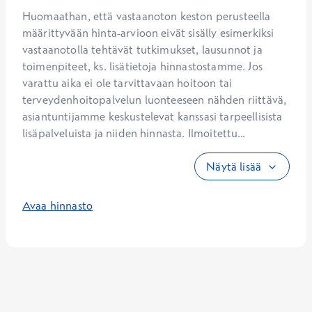
Huomaathan, että vastaanoton keston perusteella 
määrittyvään hinta-arvioon eivät sisälly esimerkiksi 
vastaanotolla tehtävät tutkimukset, lausunnot ja 
toimenpiteet, ks. lisätietoja hinnastostamme. Jos 
varattu aika ei ole tarvittavaan hoitoon tai 
terveydenhoitopalvelun luonteeseen nähden riittävä, 
asiantuntijamme keskustelevat kanssasi tarpeellisista 
lisäpalveluista ja niiden hinnasta. Ilmoitettu...
Näytä lisää
Avaa hinnasto