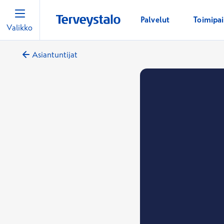
Palvelut
Toimipa
Valikko
Asiantuntijat