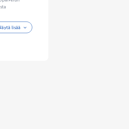
sta 
äytä lisää