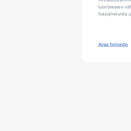
luonteeseen näh
lisäpalveluista j
Avaa hinnasto