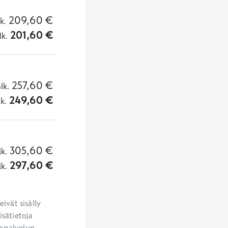
209,60
€
lk.
201,60
€
lk.
257,60
€
alk.
249,60
€
lk.
305,60
€
lk.
297,60
€
lk.
vät sisälly 
sätietoja 
opalvelun 