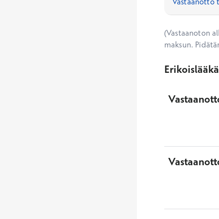
(Vastaanoton alk
maksun. Pidätä
Erikoislääk
Vastaanotto
Vastaanott