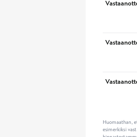
Vastaanott
Vastaanotto
Vastaanott
Huomaathan, ett
esimerkiksi vast
hinnastostamme.