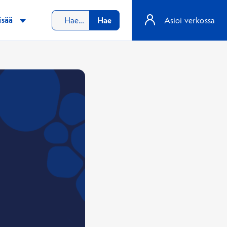
isää
Hae
Asioi verkossa