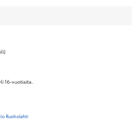
li)
i 16-vuotiaita.
alo Ruoholahti