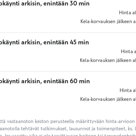
okäynti arkisin, enintään 30 min
Hinta
a
Kela-korvauksen jälkeen
a
käynti arkisin, enintään 45 min
Hinta
Kela-korvauksen jälkeen
a
okäynti arkisin, enintään 60 min
Hinta
a
Kela-korvauksen jälkeen
a
ä vastaanoton keston perusteella määrittyvään hinta-arvioon ei
aanotolla tehtävät tutkimukset, lausunnot ja toimenpiteet, ks. li
 Jos varattu aika ei ole tarvittavaan hoitoon tai terveydenhoit