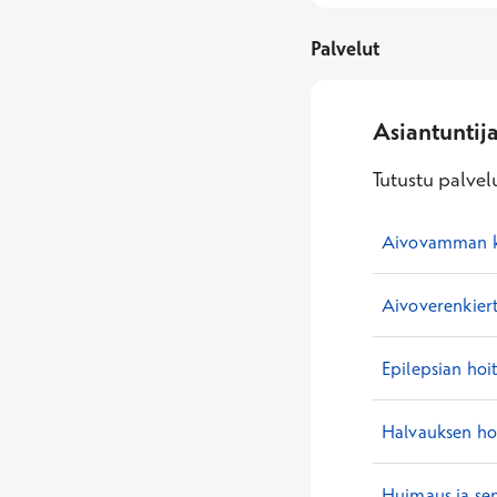
Palvelut
Asiantuntij
Tutustu palvelu
Aivovamman ku
Aivoverenkiert
Epilepsian hoi
Halvauksen ho
Huimaus ja se