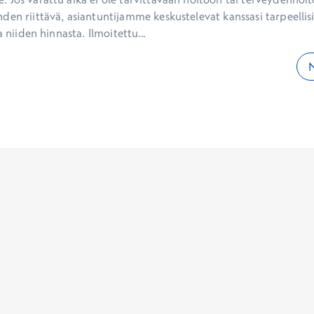
den riittävä, asiantuntijamme keskustelevat kanssasi tarpeellisi
a niiden hinnasta. Ilmoitettu...
N