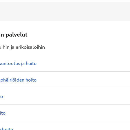
an palvelut
ihin ja erikoisaloihin
ntoutus ja hoito
ohäiriöiden hoito
to
ito
n hoito