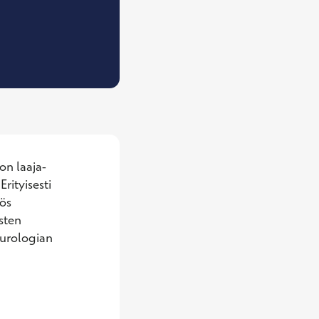
, Neurologian erikoislääkäri
on laaja-
rityisesti 
ös 
sten 
urologian 