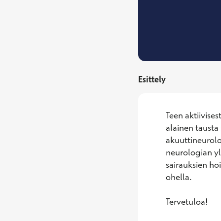
Esittely
Teen aktiivises
alainen tausta 
akuuttineurolo
neurologian yle
sairauksien hoi
ohella.

Tervetuloa!