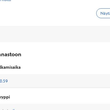
Näytä
nnastoon
lkamisaika
yyppi