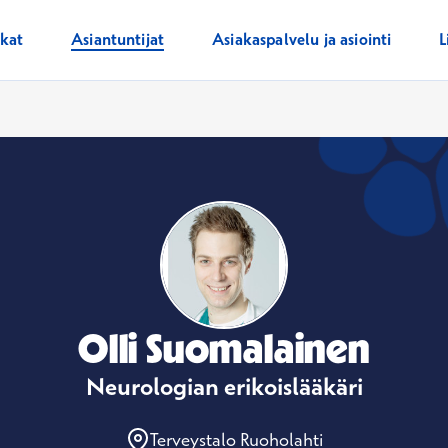
ikat
Asiantuntijat
Asiakaspalvelu ja asiointi
L
Olli Suomalainen
Neurologian erikoislääkäri
Terveystalo Ruoholahti