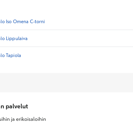
alo Iso Omena C-torni
alo Lippulaiva
lo Tapiola
an palvelut
ihin ja erikoisaloihin