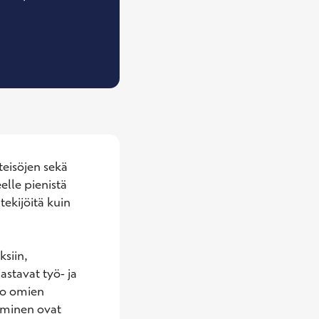
Työterveyspsykologi, vastaava työterveyspsykolo
eisöjen sekä 
lle pienistä 
ekijöitä kuin 
iin, 
astavat työ- ja 
jo omien 
minen ovat 