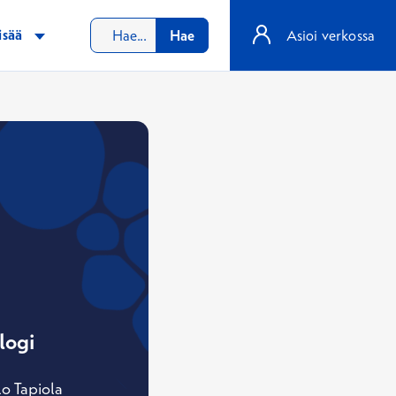
isää
Hae
Asioi verkossa
logi
lo Tapiola