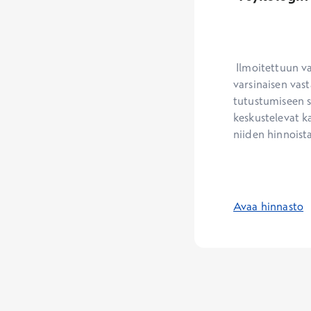
 Ilmoitettuun vastaanoton kestoon ja sen perusteella määrittyvään hinta-arvioon sisältyy 
varsinaisen vast
tutustumiseen s
keskustelevat ka
niiden hinnoista
Avaa hinnasto