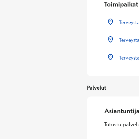
Toimipaikat
Terveyst
Terveyst
Terveysta
Palvelut
Asiantuntij
Tutustu palvelu