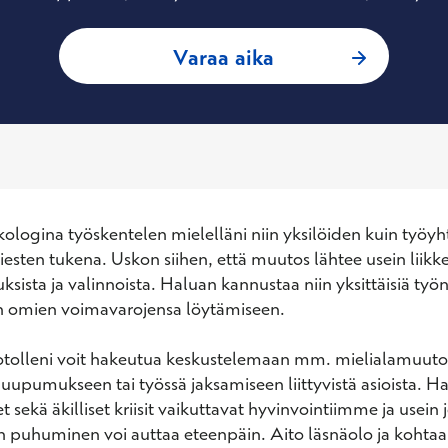
: Mia Svartström, 
Varaa aika
ologina työskentelen mielelläni niin yksilöiden kuin työyht
esten tukena. Uskon siihen, että muutos lähtee usein liikkee
luksista ja valinnoista. Haluan kannustaa niin yksittäisiä työnt
n omien voimavarojensa löytämiseen. 

tolleni voit hakeutua keskustelemaan mm. mielialamuutoks
n, uupumukseen tai työssä jaksamiseen liittyvistä asioista. Ha
 sekä äkilliset kriisit vaikuttavat hyvinvointiimme ja usein 
 puhuminen voi auttaa eteenpäin. Aito läsnäolo ja kohtaa