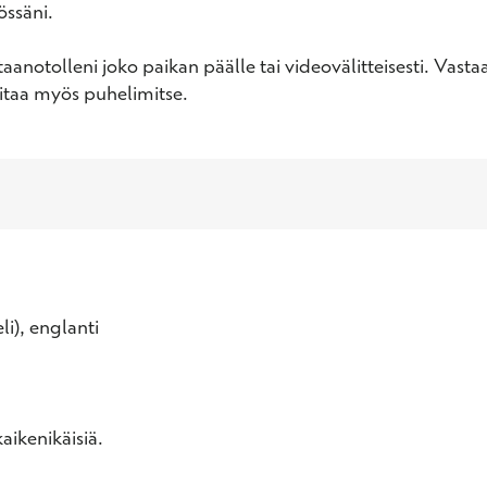
ssäni.

aanotolleni joko paikan päälle tai videovälitteisesti. Vasta
oitaa myös puhelimitse.
li), englanti
aikenikäisiä.