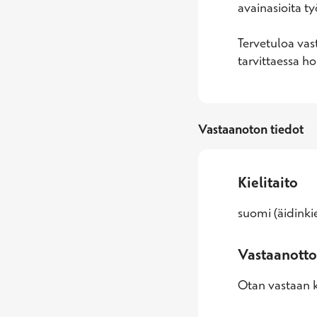
avainasioita työ
Tervetuloa vast
tarvittaessa h
Vastaanoton tiedot
Kielitaito
suomi (äidinkie
Vastaanotto
Otan vastaan k