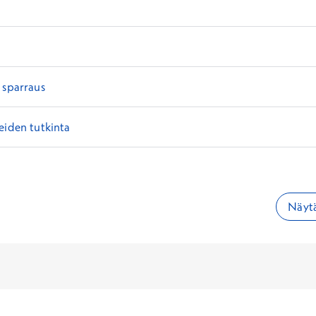
 sparraus
eiden tutkinta
Näytä