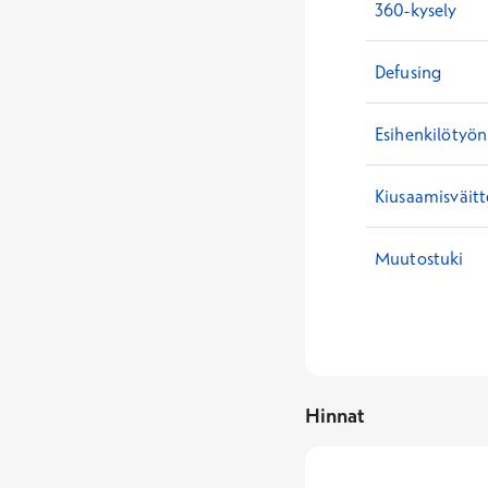
360-kysely
Defusing
Esihenkilötyön
Kiusaamisväitt
Muutostuki
Hinnat