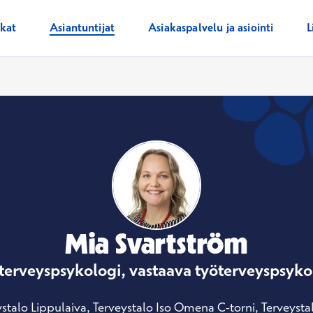
ikat
Asiantuntijat
Asiakaspalvelu ja asiointi
L
Mia Svartström
terveyspsykologi, vastaava työterveyspsyko
stalo Lippulaiva, Terveystalo Iso Omena C-torni, Terveysta