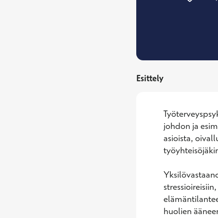
Esittely
Työterveyspsyk
johdon ja esimi
asioista, oival
työyhteisöjäki
Yksilövastaano
stressioireisii
elämäntilanteet
huolien ääneen