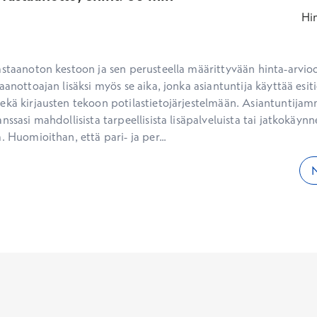
Hi
aanottoajan lisäksi myös se aika, jonka asiantuntija käyttää esiti
ekä kirjausten tekoon potilastietojärjestelmään. Asiantuntijam
nssasi mahdollisista tarpeellisista lisäpalveluista tai jatkokäynne
. Huomioithan, että pari- ja per...
N