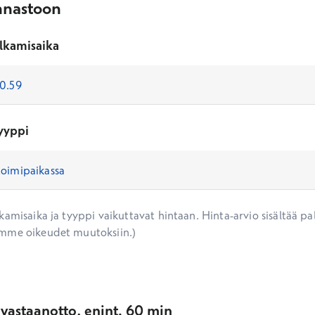
nnastoon
lkamisaika
yyppi
amisaika ja tyyppi vaikuttavat hintaan. Hinta-arvio sisältää pal
mme oikeudet muutoksiin.)
vastaanotto, enint. 60 min