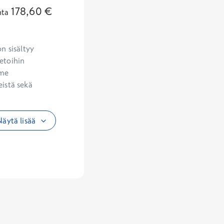
178,60
€
nta
etoihin 
me 
istä sekä 
äytä lisää