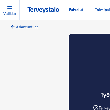
Palvelut
Toimipa
Valikko
Asiantuntijat
Työ
Tervey