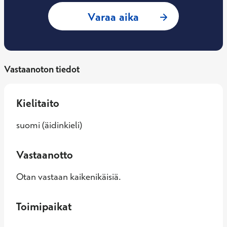
: Jarmo Pajula, Psy
Varaa aika
Vastaanoton tiedot
Kielitaito
suomi (äidinkieli)
Vastaanotto
Otan vastaan kaikenikäisiä.
Toimipaikat