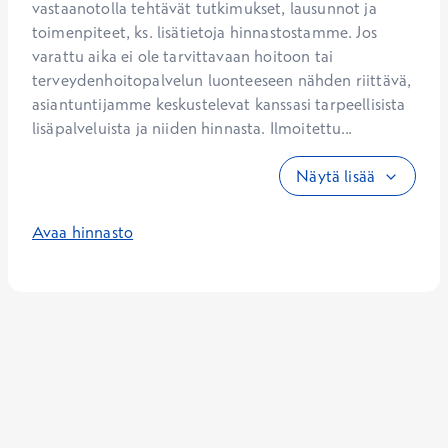
vastaanotolla tehtävät tutkimukset, lausunnot ja 
toimenpiteet, ks. lisätietoja hinnastostamme. Jos 
varattu aika ei ole tarvittavaan hoitoon tai 
terveydenhoitopalvelun luonteeseen nähden riittävä, 
asiantuntijamme keskustelevat kanssasi tarpeellisista 
lisäpalveluista ja niiden hinnasta. Ilmoitettu...
Näytä lisää
Avaa hinnasto