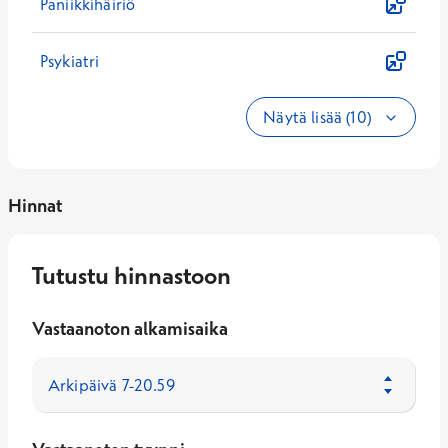
Paniikkihäiriö
Psykiatri
Näytä lisää (10)
Hinnat
Tutustu hinnastoon
Vastaanoton alkamisaika