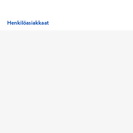
Henkilöasiakkaat
Hinnasto
Ajanvaraus
Toimipaikat
Asiantuntijat
Anna palautetta
Ajan peruutus