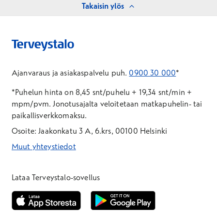
Takaisin ylös
Ajanvaraus ja asiakaspalvelu puh.
0900 30 000
*
*Puhelun hinta on 8,45 snt/puhelu + 19,34 snt/min +
mpm/pvm.
Jonotusajalta veloitetaan matkapuhelin- tai
paikallisverkkomaksu.
Osoite: Jaakonkatu 3 A, 6.krs, 00100 Helsinki
Muut yhteystiedot
*Puhelun hinta on 8,35 snt/puhelu + 19,33 snt/min + mpm/pvm
*Puhelun hinta on matkapuhelinliittymästä 8,35 snt/puhelu + 
Lataa Terveystalo-sovellus
Avautuu uuteen ikkunaan
Avautuu uuteen ikkunaan