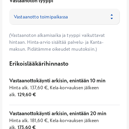
Vastaanoton tyyppi
(Vastaanoton alkamisaika ja tyyppi vaikuttavat
hintaan. Hinta-arvio sisältää palvelu- ja Kanta-
maksun. Pidätämme oikeudet muutoksiin.)
Erikoislääkärihinnasto
Vastaanottokäynti arkisin, enintään 10 min
Hinta
alk.
137,60
€
,
Kela-korvauksen jälkeen
alk.
129,60
€
Vastaanottokäynti arkisin, enintään 20 min
Hinta
alk.
181,60
€
,
Kela-korvauksen jälkeen
alk.
173,60
€