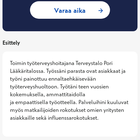
: Eija Painilainen,
Varaa aika
Esittely
Toimin työterveyshoitajana Terveystalo Pori 
Lääkäritalossa. Työssäni parasta ovat asiakkaat ja 
työni painottuu ennaltaehkäisevään 
työterveyshuoltoon. Työtäni teen vuosien 
kokemuksella, ammattitaidolla

ja empaattisella työotteella. Palveluihini kuuluvat 
myös matkailijoiden rokotukset omien yritysten 
asiakkaille sekä influenssarokotukset.