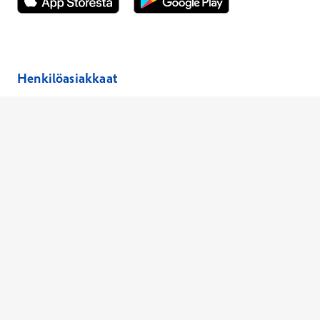
Avautuu uuteen ikkunaan
Avautuu uuteen ikkunaan
Henkilöasiakkaat
Hinnasto
Ajanvaraus
Toimipaikat
Asiantuntijat
Anna palautetta
Ajan peruutus