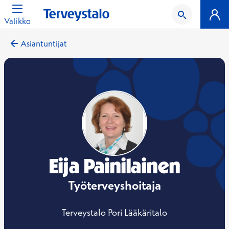
Valikko
Asiantuntijat
Eija Painilainen
Työterveyshoitaja
Terveystalo Pori Lääkäritalo