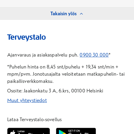
Takaisin ylös
Ajanvaraus ja asiakaspalvelu puh.
0900 30 000
*
*Puhelun hinta on 8,45 snt/puhelu + 19,34 snt/min +
mpm/pvm.
Jonotusajalta veloitetaan matkapuhelin- tai
paikallisverkkomaksu.
Osoite: Jaakonkatu 3 A, 6.krs, 00100 Helsinki
Muut yhteystiedot
*Puhelun hinta on 8,35 snt/puhelu + 19,33 snt/min + mpm/pvm
*Puhelun hinta on matkapuhelinliittymästä 8,35 snt/puhelu + 
Lataa Terveystalo-sovellus