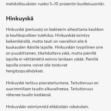
mahdollisuuksien vuoksi 5–10 prosentin kuolleisuusriski.
Rokotussuojan saaminen edellyttää kolme
rokotuskäyntiä. Hinta kattaa yhden rokotuskäynnin.
Hinkuyskä
Hinta
Hinkuyskä (pertussis) on bakteerin aiheuttama keuhkon
104,20 €
ja keuhkoputkien tulehdus. Hinkuyskää esiintyy
Ei Kela-korvausta
kaikenikäisillä, mutta tauti on vaarallisin alle 6
Varaa aika
kuukauden ikäisille lapsille. Hinkuyskän tyypillinen oire
on puuskittainen, tikahduttava yskä, mutta pienillä
Hepatiitti A -rokotus, aikuinen
lapsilla ei välttämättä esiinny lainkaan yskää. Pienillä
Rokotussuojan saaminen edellyttää kaksi
lapsilla oireina voivat olla toistuvat
rokotuskäyntiä. Hinta kattaa yhden rokotuskäynnin.
hengityspysähdykset.
Hinkuyskä tarttuu pisaratartuntana. Tartuttavuus on
Hinta
suurimmillaan taudin alkuvaiheessa. Tartuttavuus
114,00 €
vähenee taudin kestäessä.
Ei Kela-korvausta
Varaa aika
Hinkuyskän esiintymistä ehkäistään rokotuksin.