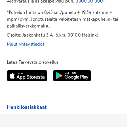
Ajanvaraus ja asiakaspalvelu puh.
0900 30 000
*
*Puhelun hinta on 8,45 snt/puhelu + 19,34 snt/min +
mpm/pvm.
Jonotusajalta veloitetaan matkapuhelin- tai
paikallisverkkomaksu.
Osoite: Jaakonkatu 3 A, 6.krs, 00100 Helsinki
Muut yhteystiedot
*Puhelun hinta on 8,35 snt/puhelu + 19,33 snt/min + mpm/pvm
*Puhelun hinta on matkapuhelinliittymästä 8,35 snt/puhelu + 
Lataa Terveystalo-sovellus
Avautuu uuteen ikkunaan
Avautuu uuteen ikkunaan
Henkilöasiakkaat
Hinnasto