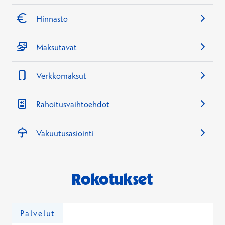
Hinta
189,00 €
Hinnasto
Ei Kela-korvausta
Maksutavat
Koronarokotus
Verkkomaksut
Hinta
139,00 €
Rahoitusvaihtoehdot
Ei Kela-korvausta
Vakuutusasiointi
Meningokokkirokote ACWY rokotuskäynti
Hinta
Rokotukset
112,00 €
Ei Kela-korvausta
Palvelut
Meningokokkirokote B rokotuskäynti