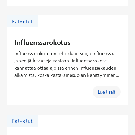
113,00 €
Ei Kela-korvausta
Palvelut
Kolerarokotuskäynti
Influenssarokotus
Hinta
104,00 €
Influenssarokote on tehokkain suoja influenssaa
Ei Kela-korvausta
ja sen jälkitauteja vastaan. Influenssarokote
kannattaa ottaa ajoissa ennen influenssakauden
Lavantautirokotuskäynti
alkamista, koska vasta-ainesuojan kehittyminen
kestää noin kaksi viikkoa. Rokotteen voi ottaa
myös influenssakauden
Hinta
Lue lisää
aikana.&nbsp;Influenssarokotuksen hinta
83,00 €
kaudella 2025–2026 on 52,90 €.
Ei Kela-korvausta
Palvelut
MPR rokotuskäynti