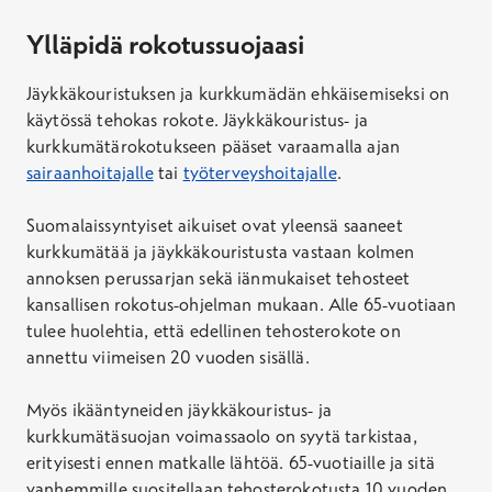
Hepatiitti A -rokotus, lapsi
Ylläpidä rokotussuojaasi
Rokotussuojan saaminen edellyttää kaksi
rokotuskäyntiä. Hinta kattaa yhden rokotuskäynnin.
Jäykkäkouristuksen ja kurkkumädän ehkäisemiseksi on
käytössä tehokas rokote. Jäykkäkouristus- ja
Hinta
kurkkumätärokotukseen pääset varaamalla ajan
90,70 €
sairaanhoitajalle
tai
työterveyshoitajalle
.
Ei Kela-korvausta
Varaa aika
Suomalaissyntyiset aikuiset ovat yleensä saaneet
kurkkumätää ja jäykkäkouristusta vastaan kolmen
annoksen perussarjan sekä iänmukaiset tehosteet
Hepatiitti B -rokotus, aikuinen
kansallisen rokotus-ohjelman mukaan. Alle 65-vuotiaan
Rokotussuojan saaminen edellyttää kolme
tulee huolehtia, että edellinen tehosterokote on
rokotuskäyntiä. Hinta kattaa yhden rokotuskäynnin.
annettu viimeisen 20 vuoden sisällä.
Hinta
Myös ikääntyneiden jäykkäkouristus- ja
115,70 €
kurkkumätäsuojan voimassaolo on syytä tarkistaa,
Ei Kela-korvausta
erityisesti ennen matkalle lähtöä. 65-vuotiaille ja sitä
Varaa aika
vanhemmille suositellaan tehosterokotusta 10 vuoden