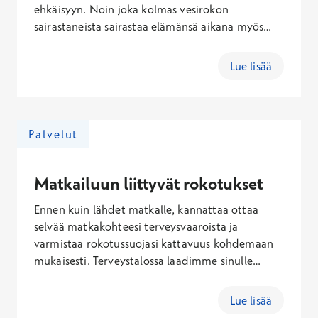
ehkäisyyn. Noin joka kolmas vesirokon
Jäykkäkouristus-kurkkumätä- ja
sairastaneista sairastaa elämänsä aikana myös
hinkuyskärokotuskäynti
kivuliaan vyöruusun.
Lue lisää
Hinta
82,00 €
Ei Kela-korvausta
Palvelut
Jäykkäkouristus-kurkkumätärokotekäynti
Matkailuun liittyvät rokotukset
Hinta
66,00 €
Ennen kuin lähdet matkalle, kannattaa ottaa
Ei Kela-korvausta
selvää matkakohteesi terveysvaaroista ja
varmistaa rokotussuojasi kattavuus kohdemaan
mukaisesti. Terveystalossa laadimme sinulle
Keltakuumerokotuskäynti
henkilökohtaisen rokotussuunnitelman
kohdemaan riskit huomioiden.&nbsp;
Lue lisää
Hinta