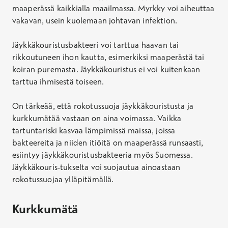
hoitajan vastaanotolla
maaperässä kaikkialla maailmassa. Myrkky voi aiheuttaa
sis. Kanta-maksun
vakavan, usein kuolemaan johtavan infektion.
Jäykkäkouristusbakteeri voi tarttua haavan tai
Hinta
rikkoutuneen ihon kautta, esimerkiksi maaperästä tai
67,70 €
koiran puremasta. Jäykkäkouristus ei voi kuitenkaan
Ei Kela-korvausta
tarttua ihmisestä toiseen.
Rokotustodistus
On tärkeää, että rokotussuoja jäykkäkouristusta ja
kurkkumätää vastaan on aina voimassa. Vaikka
Hinta
tartuntariski kasvaa lämpimissä maissa, joissa
15,00 €
bakteereita ja niiden itiöitä on maaperässä runsaasti,
Ei Kela-korvausta
esiintyy jäykkäkouristusbakteeria myös Suomessa.
Jäykkäkouris-tukselta voi suojautua ainoastaan
rokotussuojaa ylläpitämällä.
Kurkkumätä