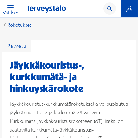
Valikko
Rokotukset
Palvelu
Jäykkäkouristus-,
kurkkumätä- ja
hinkuyskärokote
Jäykkäkouristus-kurkkumätärokotuksella voi suojautua
jäykkäkouristusta ja kurkkumätää vastaan.
Kurkkumätä-jäykkäkouristusrokotteen (dT) lisäksi on
saatavilla kurkkumätä-jäykkäkouristus-