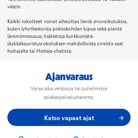
välein.
Hepatiitti B -rokotus, lapsi
Kaikki rokotteet voivat aiheuttaa lieviä sivuvaikutuksia,
Rokotussuojan saaminen edellyttää kolme
kuten lyhytkestoista pistoskohdan kipua sekä pientä
rokotuskäyntiä. Hinta kattaa yhden rokotuskäynnin.
lämmönnousua; lisätietoja kurkkumätä-
jäykkäkouristusrokotuksen mahdollisista oireista saat
Hinta
hoitajalta tai Hoitaja-chatista.
88,90 €
Ei Kela-korvausta
Varaa aika
Ajanvaraus
Influenssarokotus
Varaa aika verkossa tai puhelimitse
asiakaspalvelustamme.
Hinta
52,90 €
Katso vapaat ajat
Ei Kela-korvausta
Varaa aika