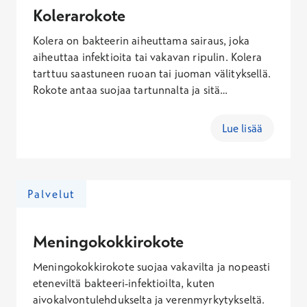
Hinta
Kolerarokote
74,00 €
Kolera on bakteerin aiheuttama sairaus, joka
Ei Kela-korvausta
aiheuttaa infektioita tai vakavan ripulin. Kolera
tarttuu saastuneen ruoan tai juoman välityksellä.
Poliorokotuskäynti
Rokote antaa suojaa tartunnalta ja sitä
suositellaan henkilöille, jotka matkustavat
Hinta
riskialueille (Afrikka, Aasia, tietyt Etelä- ja Keski-
Lue lisää
75,00 €
Euroopan maat). Tartuntaa ehkäisee myös hyvä
Ei Kela-korvausta
käsi- ja elintarvikehygienia.
Rabiesrokotuskäynti
Palvelut
Hinta
Meningokokkirokote
147,00 €
Ei Kela-korvausta
Meningokokkirokote suojaa vakavilta ja nopeasti
eteneviltä bakteeri-infektioilta, kuten
aivokalvontulehdukselta ja verenmyrkytykseltä.
Vesirokkorokotuskäynti