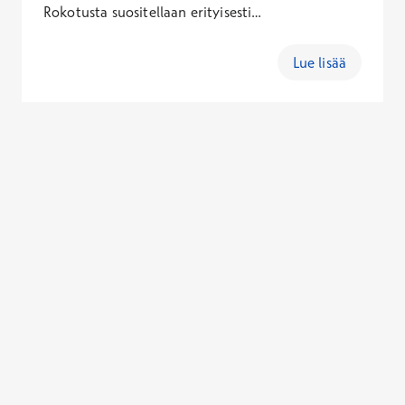
Rokotusta suositellaan erityisesti
riskiryhmille&nbsp;sekä niille, jotka matkaavat
Hinta
riskialueille.&nbsp;Rokotetyyppi valitaan
Lue lisää
124,00 €
yksilöllisesti suojatarpeen mukaan.&nbsp;
Ei Kela-korvausta