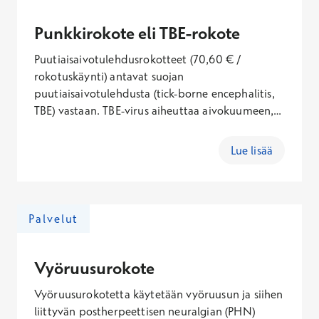
Hinta
Punkkirokote eli TBE-rokote
159,00 €
Puutiaisaivotulehdusrokotteet (70,60 € /
Ei Kela-korvausta
rokotuskäynti) antavat suojan
puutiaisaivotulehdusta (tick-borne encephalitis,
Denque rokotuskäynti
TBE) vastaan. TBE-virus aiheuttaa aivokuumeen,
josta voi jäädä elämänlaatua alentavia pysyviä
Hinta
keskushermostollisia jälkioireita. Rokotussuojan
Lue lisää
175,00 €
saaminen edellyttää kolme rokotuskäyntiä.
Ei Kela-korvausta
Japanin aivotulehdus rokotuskäynti
Palvelut
Hinta
Vyöruusurokote
203,00 €
Ei Kela-korvausta
Vyöruusurokotetta käytetään vyöruusun ja siihen
liittyvän postherpeettisen neuralgian (PHN)