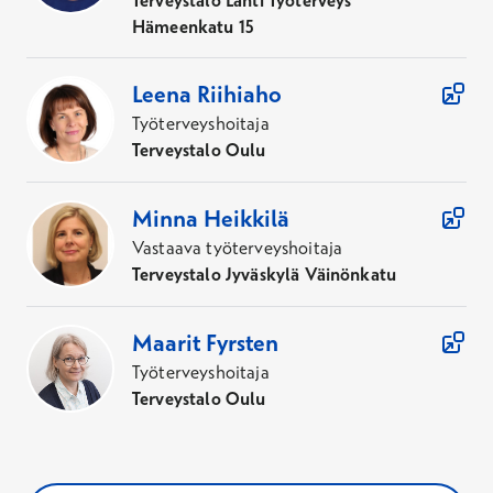
Terveystalo Lahti Työterveys
Hämeenkatu 15
Pneumokokkirokotus
Leena
Riihiaho
Hinta
135,10 €
Työterveyshoitaja
Ei Kela-korvausta
Terveystalo Oulu
Varaa aika
Minna
Heikkilä
Punkkirokotus (rokotus puutiaisaivokuumetta
Vastaava työterveyshoitaja
vastaan)
Terveystalo Jyväskylä Väinönkatu
Rokotussuojan saaminen edellyttää kolme
rokotuskäyntiä. Hinta kattaa yhden rokotuskäynnin.
Maarit
Fyrsten
Työterveyshoitaja
Hinta
Terveystalo Oulu
70,60 €
Ei Kela-korvausta
Varaa aika