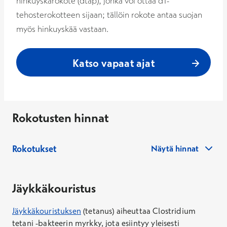
hinkuyskärokote (dtap), jonka voi ottaa dT-
tehosterokotteen sijaan; tällöin rokote antaa suojan
myös hinkuyskää vastaan.
Katso vapaat ajat
Rokotusten hinnat
Rokotukset
Näytä hinnat
Jäykkäkouristus
Jäykkäkouristuksen
(tetanus) aiheuttaa Clostridium
Terveys- ja rokotusneuvonta enintään 30 min
tetani -bakteerin myrkky, jota esiintyy yleisesti