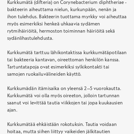
Kurkkumätä (difteria) on Corynebacterium diphtheriae -
bakteerin aiheuttama nielun, kurkunpään, nenän ja
ihon tulehdus. Bakteerin tuottama myrkky voi aiheuttaa
myös esimerkiksi henkeä uhkaavia sydämen
asiakaspalvelumme
rytmihäiriöitä, hermoston toiminnan häiriöitä sekä
sydänlihastulehdusta.
Kurkkumätä tarttuu lähikontaktissa kurkkumätäpotilaan
tai bakteeria kantavan, oireettoman henkilön kanssa.
Hepatiitti A ja B -rokotus, aikuinen
Tartuntatapoja ovat esimerkiksi sylkikontakti tai
Rokotussuojan saaminen edellyttää kolme
samojen ruokailuvälineiden käyttö.
rokotuskäyntiä. Hinta kattaa yhden rokotuskäynnin.
Kurkkumädän itämisaika on yleensä 2–5 vuorokautta.
Hinta
Kurkkumätä voi olla myös oireeton, jolloin tartunnan
127,20 €
saanut voi levittää tautia viikkojen tai jopa kuukausien
Ei Kela-korvausta
ajan.
Varaa aika
Kurkkumätää ehkäistään rokotuksin. Tautia voidaan
Hepatiitti A ja B -rokotus, lapsi
hoitaa, mutta siihen liittyy vaikeiden jälkitautien