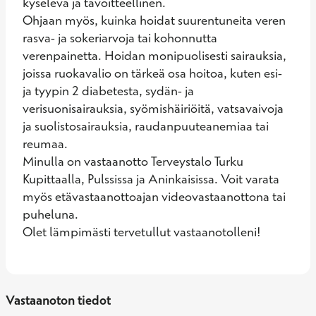
kyselevä ja tavoitteellinen. 

Ohjaan myös, kuinka hoidat suurentuneita veren 
rasva- ja sokeriarvoja tai kohonnutta 
verenpainetta. Hoidan monipuolisesti sairauksia, 
joissa ruokavalio on tärkeä osa hoitoa, kuten esi- 
ja tyypin 2 diabetesta, sydän- ja 
verisuonisairauksia, syömishäiriöitä, vatsavaivoja 
ja suolistosairauksia, raudanpuuteanemiaa tai 
reumaa. 

Minulla on vastaanotto Terveystalo Turku 
Kupittaalla, Pulssissa ja Aninkaisissa. Voit varata 
myös etävastaanottoajan videovastaanottona tai 
puheluna.

Olet lämpimästi tervetullut vastaanotolleni!
Vastaanoton tiedot