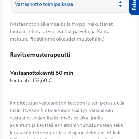
Palaute
(Vastaanoton alkamisaika ja tyyppi vaikuttavat
hintaan. Hinta-arvio sisältää palvelu- ja Kanta-
maksun. Pidätämme oikeudet muutoksiin.)
Ravitsemusterapeutti
Vastaanottokäynti 60 min
Hinta
alk.
152,60
€
Ilmoitettuun vastaanoton kestoon ja sen perusteella 
määrittyvään hinta-arvioon sisältyy varsinaisen 
vastaanottoajan lisäksi myös se aika, jonka 
asiantuntija käyttää esitietoihin tutustumiseen sekä 
kirjausten tekoon potilastietojärjestelmään. Mikäli 