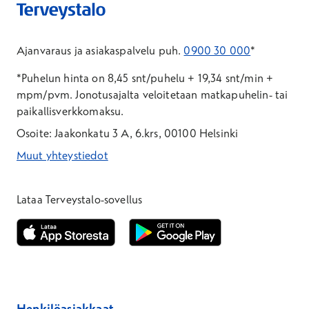
Ajanvaraus ja asiakaspalvelu puh.
0900 30 000
*
*Puhelun hinta on 8,45 snt/puhelu + 19,34 snt/min +
mpm/pvm.
Jonotusajalta veloitetaan matkapuhelin- tai
paikallisverkkomaksu.
Osoite: Jaakonkatu 3 A, 6.krs, 00100 Helsinki
Muut yhteystiedot
*Puhelun hinta on 8,35 snt/puhelu + 19,33 snt/min + mpm/pvm
*Puhelun hinta on matkapuhelinliittymästä 8,35 snt/puhelu + 
Lataa Terveystalo-sovellus
Avautuu uuteen ikkunaan
Avautuu uuteen ikkunaan
Henkilöasiakkaat