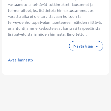
vastaanotolla tehtävät tutkimukset, lausunnot ja 
toimenpiteet, ks. lisätietoja hinnastostamme. Jos 
varattu aika ei ole tarvittavaan hoitoon tai 
terveydenhoitopalvelun luonteeseen nähden riittävä, 
asiantuntijamme keskustelevat kanssasi tarpeellisista 
lisäpalveluista ja niiden hinnasta. Ilmoitettu...
Näytä lisää
Avaa hinnasto