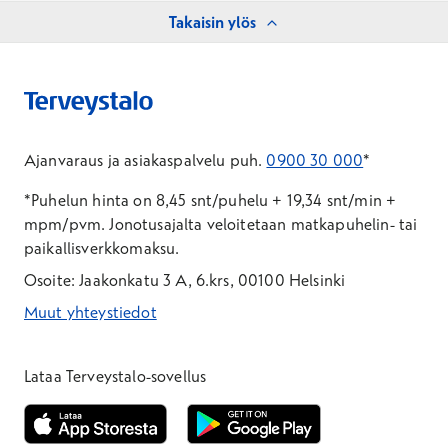
Takaisin ylös
Ajanvaraus ja asiakaspalvelu puh.
0900 30 000
*
*Puhelun hinta on 8,45 snt/puhelu + 19,34 snt/min +
mpm/pvm.
Jonotusajalta veloitetaan matkapuhelin- tai
paikallisverkkomaksu.
Osoite: Jaakonkatu 3 A, 6.krs, 00100 Helsinki
Muut yhteystiedot
*Puhelun hinta on 8,35 snt/puhelu + 19,33 snt/min + mpm/pvm
*Puhelun hinta on matkapuhelinliittymästä 8,35 snt/puhelu + 
Lataa Terveystalo-sovellus