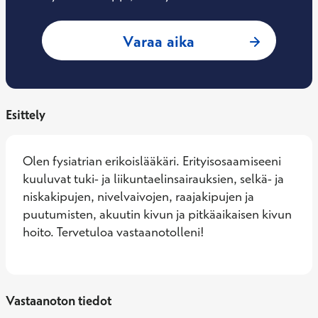
: Antti Mannoja, F
Varaa aika
Esittely
Olen fysiatrian erikoislääkäri. Erityisosaamiseeni 
kuuluvat tuki- ja liikuntaelinsairauksien, selkä- ja 
niskakipujen, nivelvaivojen, raajakipujen ja 
puutumisten, akuutin kivun ja pitkäaikaisen kivun 
hoito. Tervetuloa vastaanotolleni!
Vastaanoton tiedot