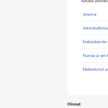
Tutustu palvelu
Anemia
Astmatutkimuk
Erektiohäiriön
Flunssa ja sen 
Heikentynyt so
Hinnat