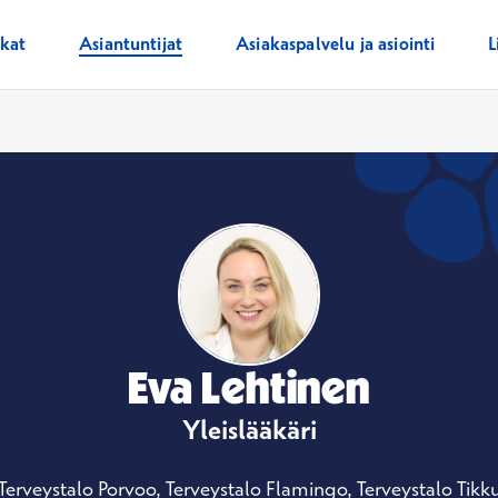
ikat
Asiantuntijat
Asiakaspalvelu ja asiointi
L
Eva Lehtinen
Yleislääkäri
Terveystalo Porvoo, Terveystalo Flamingo, Terveystalo Tikku