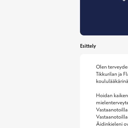
Esittely
Olen terveyden
Tikkurilan ja 
koululääkärinä
Hoidan kaikenla
mielenterveytee
Vastaanotoilla
Vastaanotoillan
Äidinkieleni ov