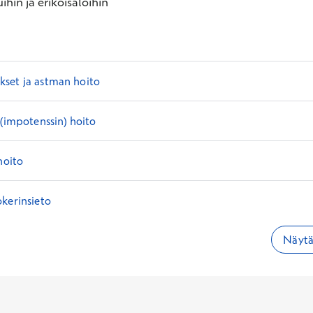
ihin ja erikoisaloihin
set ja astman hoito
 (impotenssin) hoito
hoito
kerinsieto
Näytä 