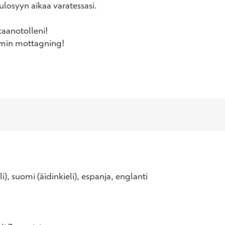
losyyn aikaa varatessasi. 

aanotolleni!

 min mottagning!

li), suomi (äidinkieli), espanja, englanti