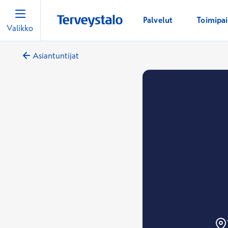
Palvelut
Toimipa
Valikko
Asiantuntijat