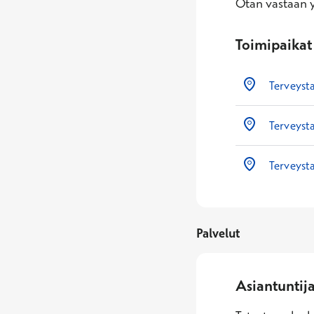
Otan vastaan yl
Toimipaikat
Terveyst
Terveyst
Terveysta
Palvelut
Asiantuntij