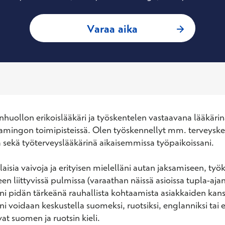
: Eva Lehtinen, Yle
Varaa aika
huollon erikoislääkäri ja työskentelen vastaavana lääkärin
Flamingon toimipisteissä. Olen työskennellyt mm. terveyske
 sekä työterveyslääkärinä aikaisemmissa työpaikoissani. 

isia vaivoja ja erityisen mielelläni autan jaksamiseen, työk
n liittyvissä pulmissa (varaathan näissä asioissa tupla-ajan)
ni pidän tärkeänä rauhallista kohtaamista asiakkaiden kanss
i voidaan keskustella suomeksi, ruotsiksi, englanniksi tai e
at suomen ja ruotsin kieli. 
