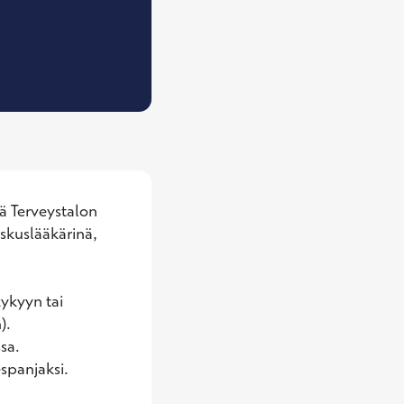
islääkäri
ä Terveystalon 
skuslääkärinä, 
ykyyn tai 
. 
a. 

spanjaksi. 