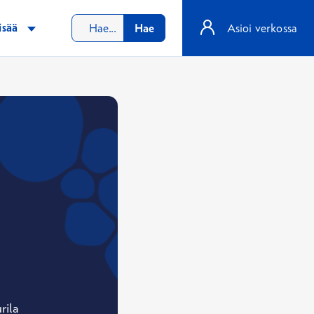
isää
Hae
Asioi verkossa
rila