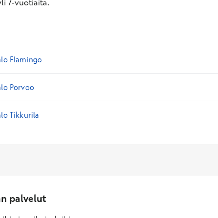
i 7-vuotiaita.
alo Flamingo
alo Porvoo
lo Tikkurila
an palvelut