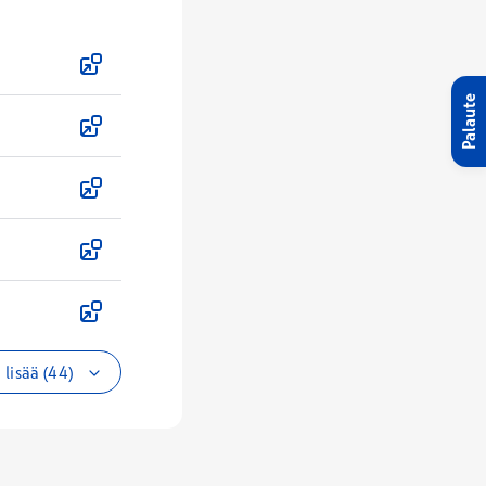
Palaute
lisää (44)