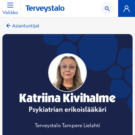
Valikko
Asiantuntijat
Katriina Kivihalme
Psykiatrian erikoislääkäri
Terveystalo Tampere Lielahti