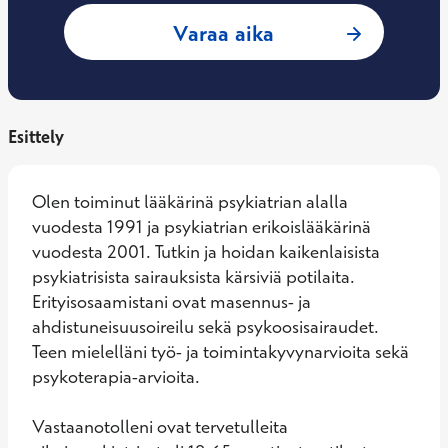
: Katriina Kivihalm
Varaa aika
Esittely
Olen toiminut lääkärinä psykiatrian alalla 
vuodesta 1991 ja psykiatrian erikoislääkärinä 
vuodesta 2001. Tutkin ja hoidan kaikenlaisista 
psykiatrisista sairauksista kärsiviä potilaita. 
Erityisosaamistani ovat masennus- ja 
ahdistuneisuusoireilu sekä psykoosisairaudet. 
Teen mielelläni työ- ja toimintakyvynarvioita sekä 
psykoterapia-arvioita. 

Vastaanotolleni ovat tervetulleita 