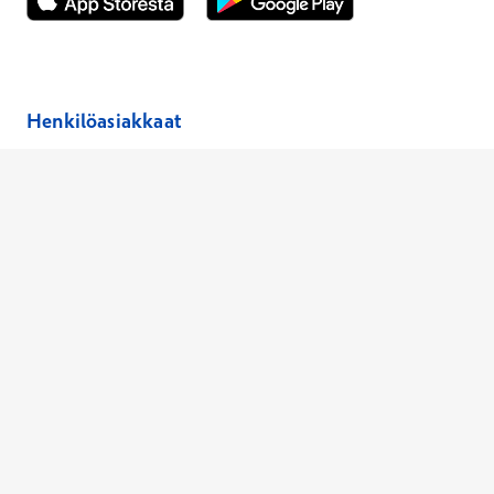
Avautuu uuteen ikkunaan
Avautuu uuteen ikkunaan
Henkilöasiakkaat
Hinnasto
Ajanvaraus
Toimipaikat
Asiantuntijat
Anna palautetta
Ajan peruutus