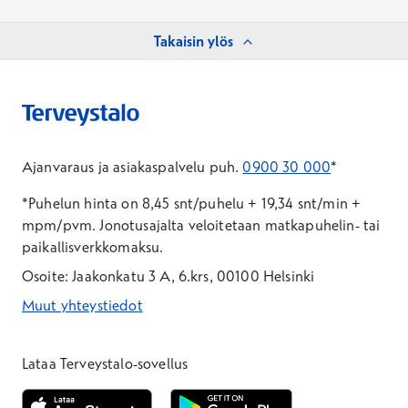
Takaisin ylös
Ajanvaraus ja asiakaspalvelu puh.
0900 30 000
*
*Puhelun hinta on 8,45 snt/puhelu + 19,34 snt/min +
mpm/pvm.
Jonotusajalta veloitetaan matkapuhelin- tai
paikallisverkkomaksu.
Osoite: Jaakonkatu 3 A, 6.krs, 00100 Helsinki
Muut yhteystiedot
*Puhelun hinta on 8,35 snt/puhelu + 19,33 snt/min + mpm/pvm
*Puhelun hinta on matkapuhelinliittymästä 8,35 snt/puhelu + 
Lataa Terveystalo-sovellus