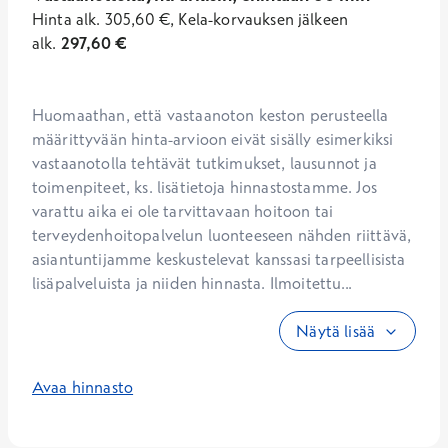
Hinta
alk.
305,60
€
,
Kela-korvauksen jälkeen
alk.
297,60
€
Huomaathan, että vastaanoton keston perusteella 
määrittyvään hinta-arvioon eivät sisälly esimerkiksi 
vastaanotolla tehtävät tutkimukset, lausunnot ja 
toimenpiteet, ks. lisätietoja hinnastostamme. Jos 
varattu aika ei ole tarvittavaan hoitoon tai 
terveydenhoitopalvelun luonteeseen nähden riittävä, 
asiantuntijamme keskustelevat kanssasi tarpeellisista 
lisäpalveluista ja niiden hinnasta. Ilmoitettu...
Näytä lisää
Avaa hinnasto