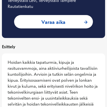
Terveystalo Levi, Terveystalo Tampere
Rautatienkatu
: Tero Irmola, Ort
Varaa aika
Esittely
Hoidan kaikkia tapaturmia, kipuja ja 
rasitusvammoja, aina aktiiviurheilijoista tavallisiin 
kuntoilijoihin. Arvioin ja tutkin selän ongelmia ja 
kipua. Erityisosaamiseni ovat polven ja lonkan 
kivut ja kuluma, sekä erityisesti nivelrikon hoito ja 
tekonivelkirurgiaan liittyvät asiat. Teen 
tekonivelten ensi- ja uusintaleikkauksia sekä 
selvitän ja hoidan tekonivelleikkausten jälkeisiä 