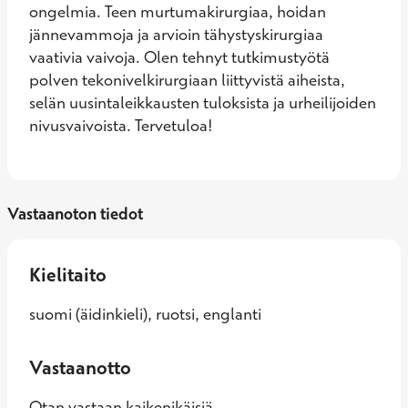
ongelmia. Teen murtumakirurgiaa, hoidan 
jännevammoja ja arvioin tähystyskirurgiaa 
vaativia vaivoja. Olen tehnyt tutkimustyötä 
polven tekonivelkirurgiaan liittyvistä aiheista, 
selän uusintaleikkausten tuloksista ja urheilijoiden 
nivusvaivoista. Tervetuloa!
Vastaanoton tiedot
Kielitaito
suomi (äidinkieli), ruotsi, englanti
Vastaanotto
Otan vastaan kaikenikäisiä.