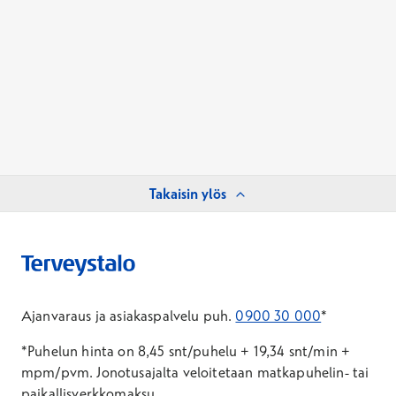
Takaisin ylös
Ajanvaraus ja asiakaspalvelu puh.
0900 30 000
*
*Puhelun hinta on 8,45 snt/puhelu + 19,34 snt/min +
mpm/pvm.
Jonotusajalta veloitetaan matkapuhelin- tai
paikallisverkkomaksu.