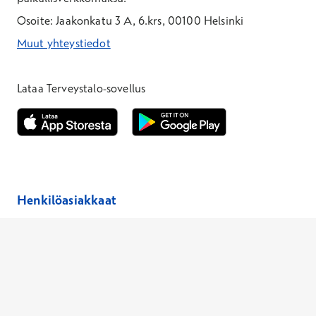
Osoite: Jaakonkatu 3 A, 6.krs, 00100 Helsinki
Muut yhteystiedot
*Puhelun hinta on 8,35 snt/puhelu + 19,33 snt/min + mpm/pvm
*Puhelun hinta on matkapuhelinliittymästä 8,35 snt/puhelu + 
Lataa Terveystalo-sovellus
Avautuu uuteen ikkunaan
Avautuu uuteen ikkunaan
Henkilöasiakkaat
Hinnasto
Ajanvaraus
Toimipaikat