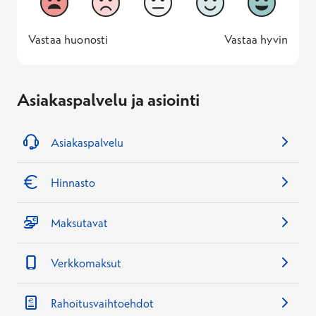
Vastaa huonosti
Vastaa hyv
1 -
—
5 -
Vastaa huonosti
Vastaa hyvin
Asiakaspalvelu ja asiointi
Asiakaspalvelu
Hinnasto
Maksutavat
Verkkomaksut
Rahoitusvaihtoehdot