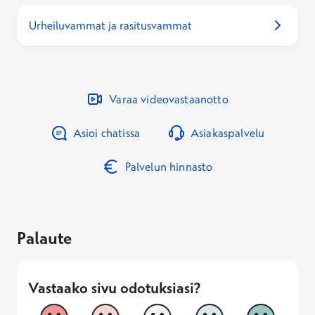
Urheiluvammat ja rasitusvammat
Varaa videovastaanotto
Asioi chatissa
Asiakaspalvelu
Palvelun hinnasto
Palaute
Vastaako sivu odotuksiasi?
Vastaako sivu odotuksiasi?
1
2
3
4
5