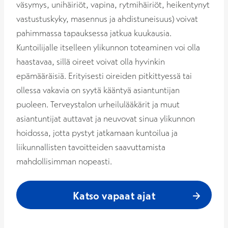
väsymys, unihäiriöt, vapina, rytmihäiriöt, heikentynyt
vastustuskyky, masennus ja ahdistuneisuus) voivat
pahimmassa tapauksessa jatkua kuukausia.
Kuntoilijalle itselleen ylikunnon toteaminen voi olla
haastavaa, sillä oireet voivat olla hyvinkin
epämääräisiä. Erityisesti oireiden pitkittyessä tai
ollessa vakavia on syytä kääntyä asiantuntijan
puoleen. Terveystalon urheilulääkärit ja muut
asiantuntijat auttavat ja neuvovat sinua ylikunnon
hoidossa, jotta pystyt jatkamaan kuntoilua ja
liikunnallisten tavoitteiden saavuttamista
mahdollisimman nopeasti.
Katso vapaat ajat