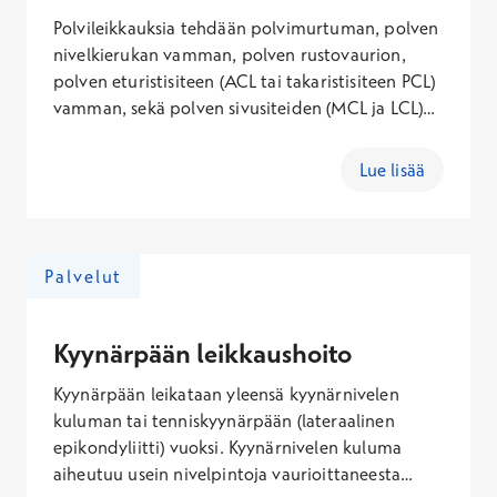
Polvileikkauksia tehdään polvimurtuman, polven
nivelkierukan vamman, polven rustovaurion,
polven eturistisiteen (ACL tai takaristisiteen PCL)
vamman, sekä polven sivusiteiden (MCL ja LCL)
korjauksen yhteydessä. Leikkaushoidon tarve ja
aiheellisuus arvioidaan aina potilaskohtaisesti.
Lue lisää
Leikkauspäätökseen vaikuttavat muun muassa
potilaan ikä, ammatin fyysinen rasittavuus,
harrastukset sekä tutkimuslöydökset.
Palvelut
Kyynärpään leikkaushoito
Kyynärpään leikataan yleensä kyynärnivelen
kuluman tai tenniskyynärpään (lateraalinen
epikondyliitti) vuoksi. Kyynärnivelen kuluma
aiheutuu usein nivelpintoja vaurioittaneesta