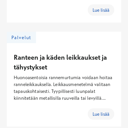
murtumasta, joka aiheuttaa mm. kipua ja
liikerajoitteita. Leikkauksessa irtopalat poistetaan
Lue lisää
ja nivel vapautetaan. Tenniskyynärpää hoidetaan
tähystämällä, mobilisaatio välittömästi.
Palvelut
Ranteen ja käden leikkaukset ja
tähystykset
Huonoasentoisia rannemurtumia voidaan hoitaa
ranneleikkauksella. Leikkausmenetelmä valitaan
tapauskohtaisesti. Tyypillisesti luunpalat
kiinnitetään metallisilla ruuveilla tai levyillä.
Leikkaus tehdään puudutuksessa tai
yleisanestesiassa. Kipsiä ei tarvita.
Lue lisää
Toimistotyöhön paluu 1-2 viikkoa.
Ranneleikkauksia ovat myös rannenivelen