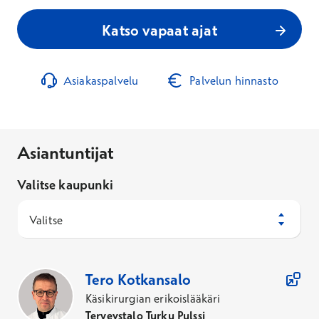
Katso vapaat ajat
Asiakaspalvelu
Palvelun hinnasto
Asiantuntijat
Valitse kaupunki
Valitse
42
Asiantuntijaa
Tero
Kotkansalo
Käsikirurgian erikoislääkäri
Terveystalo Turku Pulssi