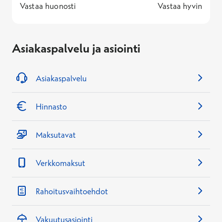
1 -
—
5 -
Vastaa huonosti
Vastaa hyvin
Asiakaspalvelu ja asiointi
Asiakaspalvelu
Hinnasto
Maksutavat
Verkkomaksut
Rahoitusvaihtoehdot
Vakuutusasiointi