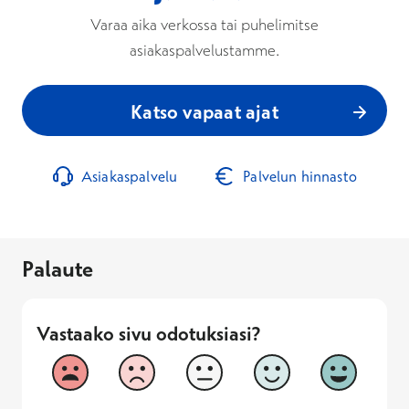
Varaa aika verkossa tai puhelimitse
asiakaspalvelustamme.
Katso vapaat ajat
Asiakaspalvelu
Palvelun hinnasto
Palaute
Vastaako sivu odotuksiasi?
Vastaako sivu odotuksiasi?
1
2
3
4
5
Vastaa huonosti
Vastaa hyv