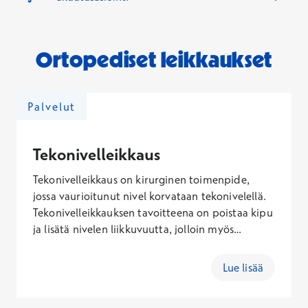
Ortopediset leikkaukset
Palvelut
Tekonivelleikkaus
Tekonivelleikkaus on kirurginen toimenpide,
jossa vaurioitunut nivel korvataan tekonivelellä.
Tekonivelleikkauksen tavoitteena on poistaa kipu
ja lisätä nivelen liikkuvuutta, jolloin myös
toimintakyky ja elämänlaatu paranevat. Teemme
lonkan, polven ja olkapään tekonivelleikkauksia.
Lue lisää
Kun pohdit tekonivelleikkauksen soveltuvuutta
itsellesi, varaa aika ensimmäiselle