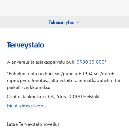
Takaisin ylös
Ajanvaraus ja asiakaspalvelu puh.
0900 30 000
*
*Puhelun hinta on 8,45 snt/puhelu + 19,34 snt/min +
mpm/pvm.
Jonotusajalta veloitetaan matkapuhelin- tai
paikallisverkkomaksu.
Osoite: Jaakonkatu 3 A, 6.krs, 00100 Helsinki
Muut yhteystiedot
*Puhelun hinta on 8,35 snt/puhelu + 19,33 snt/min + mpm/pvm
*Puhelun hinta on matkapuhelinliittymästä 8,35 snt/puhelu + 
Lataa Terveystalo-sovellus