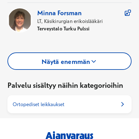
Minna
Forsman
LT, Käsikirurgian erikoislääkäri
Terveystalo Turku Pulssi
Näytä enemmän
Palvelu sisältyy näihin kategorioihin
Ortopediset leikkaukset
Ajanvaraus