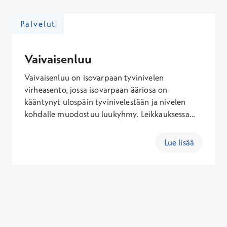
nivelsideompelu ja uudelleenkiinnitys,
jännetupen aukaisu ja ääreishermon vapautus.
Palvelut
Vaivaisenluu
Vaivaisenluu on isovarpaan tyvinivelen
virheasento, jossa isovarpaan ääriosa on
kääntynyt ulospäin tyvinivelestään ja nivelen
kohdalle muodostuu luukyhmy. Leikkauksessa
isovarpaan niveltä lyhennetään ja asentoa
oikaistaan. Toimenpide tehdään yleensä
Lue lisää
selkäydinpuudutuksessa.