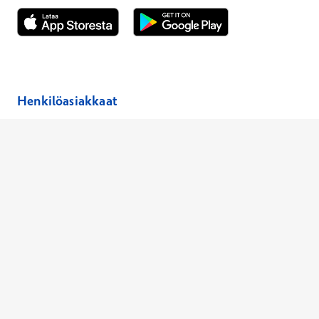
Avautuu uuteen ikkunaan
Avautuu uuteen ikkunaan
Henkilöasiakkaat
Hinnasto
Ajanvaraus
Toimipaikat
Asiantuntijat
Anna palautetta