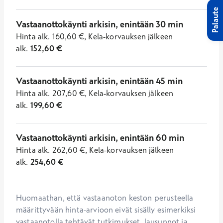
Palaute
Vastaanottokäynti arkisin, enintään 30 min
Hinta
alk.
160,60
€
,
Kela-korvauksen jälkeen
alk.
152,60
€
Vastaanottokäynti arkisin, enintään 45 min
Hinta
alk.
207,60
€
,
Kela-korvauksen jälkeen
alk.
199,60
€
Vastaanottokäynti arkisin, enintään 60 min
Hinta
alk.
262,60
€
,
Kela-korvauksen jälkeen
alk.
254,60
€
Huomaathan, että vastaanoton keston perusteella 
määrittyvään hinta-arvioon eivät sisälly esimerkiksi 
vastaanotolla tehtävät tutkimukset, lausunnot ja 