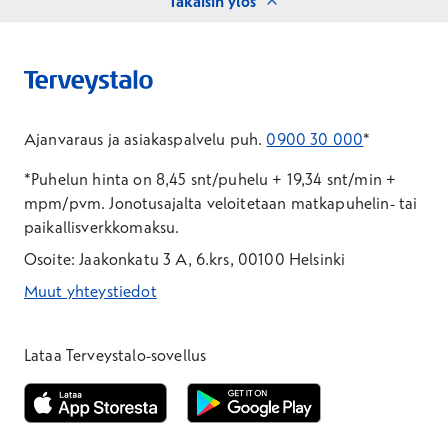
Takaisin ylös
Ajanvaraus ja asiakaspalvelu puh.
0900 30 000
*
*Puhelun hinta on 8,45 snt/puhelu + 19,34 snt/min +
mpm/pvm.
Jonotusajalta veloitetaan matkapuhelin- tai
paikallisverkkomaksu.
Osoite: Jaakonkatu 3 A, 6.krs, 00100 Helsinki
Muut yhteystiedot
*Puhelun hinta on 8,35 snt/puhelu + 19,33 snt/min + mpm/pvm
*Puhelun hinta on matkapuhelinliittymästä 8,35 snt/puhelu + 
Lataa Terveystalo-sovellus
Avautuu uuteen ikkunaan
Avautuu uuteen ikkunaan