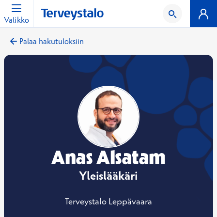
Valikko
Palaa hakutuloksiin
Anas Alsatam
Yleislääkäri
Terveystalo Leppävaara