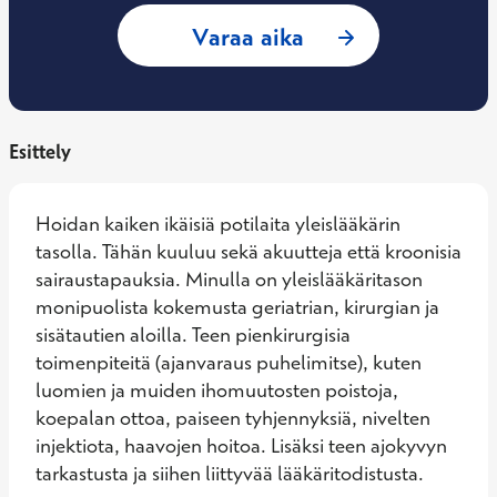
: Anas Alsatam, Yl
Varaa aika
Esittely
Hoidan kaiken ikäisiä potilaita yleislääkärin 
tasolla. Tähän kuuluu sekä akuutteja että kroonisia 
sairaustapauksia. Minulla on yleislääkäritason 
monipuolista kokemusta geriatrian, kirurgian ja 
sisätautien aloilla. Teen pienkirurgisia 
toimenpiteitä (ajanvaraus puhelimitse), kuten 
luomien ja muiden ihomuutosten poistoja, 
koepalan ottoa, paiseen tyhjennyksiä, nivelten 
injektiota, haavojen hoitoa. Lisäksi teen ajokyvyn 
tarkastusta ja siihen liittyvää lääkäritodistusta. 
