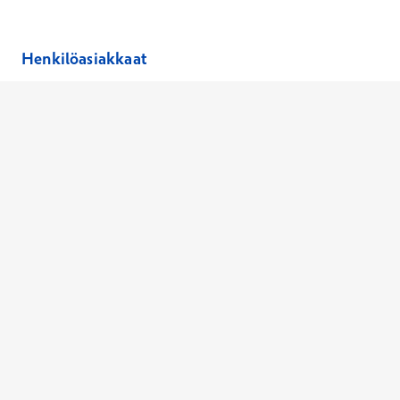
Henkilöasiakkaat
Hinnasto
Ajanvaraus
Toimipaikat
Asiantuntijat
Anna palautetta
Ajan peruutus