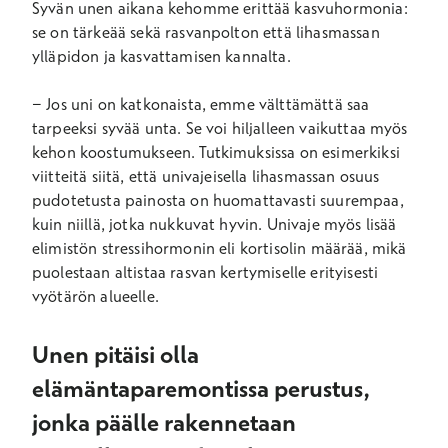
Syvän unen aikana kehomme erittää kasvuhormonia:
se on tärkeää sekä rasvanpolton että lihasmassan
ylläpidon ja kasvattamisen kannalta.
− Jos uni on katkonaista, emme välttämättä saa
tarpeeksi syvää unta. Se voi hiljalleen vaikuttaa myös
kehon koostumukseen. Tutkimuksissa on esimerkiksi
viitteitä siitä, että univajeisella lihasmassan osuus
pudotetusta painosta on huomattavasti suurempaa,
kuin niillä, jotka nukkuvat hyvin. Univaje myös lisää
elimistön stressihormonin eli kortisolin määrää, mikä
puolestaan altistaa rasvan kertymiselle erityisesti
vyötärön alueelle.
Unen pitäisi olla
elämäntaparemontissa perustus,
jonka päälle rakennetaan