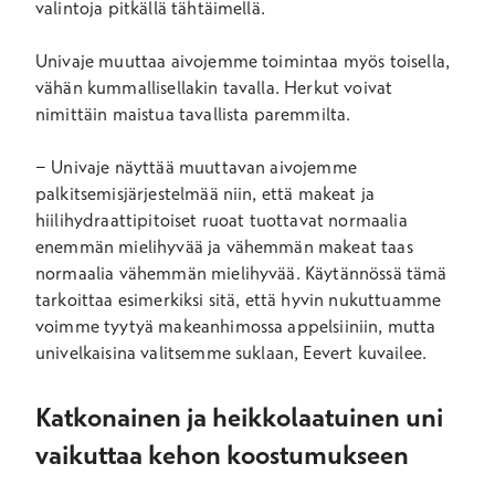
valintoja pitkällä tähtäimellä.
Univaje muuttaa aivojemme toimintaa myös toisella,
vähän kummallisellakin tavalla. Herkut voivat
nimittäin maistua tavallista paremmilta.
− Univaje näyttää muuttavan aivojemme
palkitsemisjärjestelmää niin, että makeat ja
hiilihydraattipitoiset ruoat tuottavat normaalia
enemmän mielihyvää ja vähemmän makeat taas
normaalia vähemmän mielihyvää. Käytännössä tämä
tarkoittaa esimerkiksi sitä, että hyvin nukuttuamme
voimme tyytyä makeanhimossa appelsiiniin, mutta
univelkaisina valitsemme suklaan, Eevert kuvailee.
Katkonainen ja heikkolaatuinen uni
vaikuttaa kehon koostumukseen