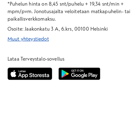
*Puhelun hinta on 8,45 snt/puhelu + 19,34 snt/min +
mpm/pvm.
Jonotusajalta veloitetaan matkapuhelin- tai
paikallisverkkomaksu.
Osoite: Jaakonkatu 3 A, 6.krs, 00100 Helsinki
Muut yhteystiedot
*Puhelun hinta on 8,35 snt/puhelu + 19,33 snt/min + mpm/pvm
*Puhelun hinta on matkapuhelinliittymästä 8,35 snt/puhelu + 
Lataa Terveystalo-sovellus
Avautuu uuteen ikkunaan
Avautuu uuteen ikkunaan
Henkilöasiakkaat
Hinnasto