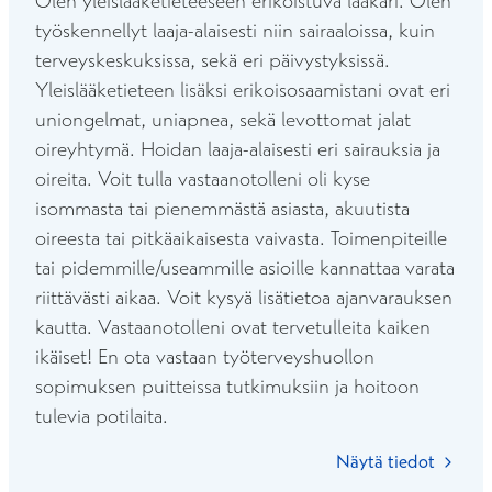
Olen yleislääketieteeseen erikoistuva lääkäri. Olen
työskennellyt laaja-alaisesti niin sairaaloissa, kuin
terveyskeskuksissa, sekä eri päivystyksissä.
Yleislääketieteen lisäksi erikoisosaamistani ovat eri
uniongelmat, uniapnea, sekä levottomat jalat
oireyhtymä. Hoidan laaja-alaisesti eri sairauksia ja
oireita. Voit tulla vastaanotolleni oli kyse
isommasta tai pienemmästä asiasta, akuutista
oireesta tai pitkäaikaisesta vaivasta. Toimenpiteille
tai pidemmille/useammille asioille kannattaa varata
riittävästi aikaa. Voit kysyä lisätietoa ajanvarauksen
kautta. Vastaanotolleni ovat tervetulleita kaiken
ikäiset! En ota vastaan työterveyshuollon
sopimuksen puitteissa tutkimuksiin ja hoitoon
tulevia potilaita.
Näytä tiedot