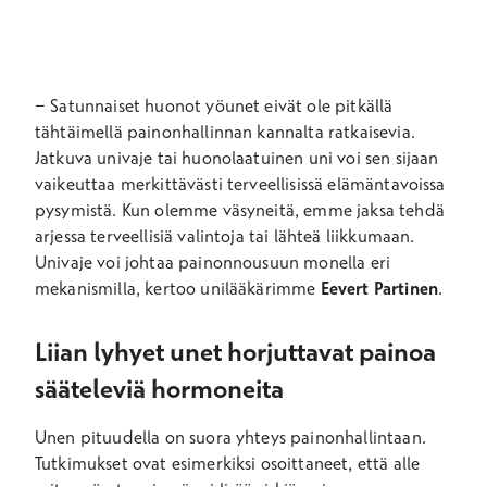
− Satunnaiset huonot yöunet eivät ole pitkällä
tähtäimellä painonhallinnan kannalta ratkaisevia.
Jatkuva univaje tai huonolaatuinen uni voi sen sijaan
vaikeuttaa merkittävästi terveellisissä elämäntavoissa
pysymistä. Kun olemme väsyneitä, emme jaksa tehdä
arjessa terveellisiä valintoja tai lähteä liikkumaan.
Univaje voi johtaa painonnousuun monella eri
mekanismilla, kertoo unilääkärimme
Eevert Partinen
.
Liian lyhyet unet horjuttavat painoa
sääteleviä hormoneita
Unen pituudella on suora yhteys painonhallintaan.
Tutkimukset ovat esimerkiksi osoittaneet, että alle