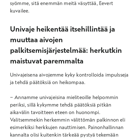
syömme, sitä enemmän meitä väsyttää, Eevert
kuvailee.
Univaje heikentää itsehillintää ja
muuttaa aivojen
palkitsemisjärjestelmää: herkutkin
maistuvat paremmalta
Univajeisena aivojemme kyky kontrolloida impulsseja
ja tehdä päätöksiä on heikompaa.
− Annamme univajeisina mieliteoille helpommin
periksi, sillä kykymme tehdä päätöksiä pitkän
aikavälin tavoitteen eteen on huonompi.
Valitsemmekin herkemmin välittömän palkinnon eli
esimerkiksi herkkujen nauttimisen. Painonhallinnan
kannalta olisi kuitenkin tärkeää pystyä tekemään