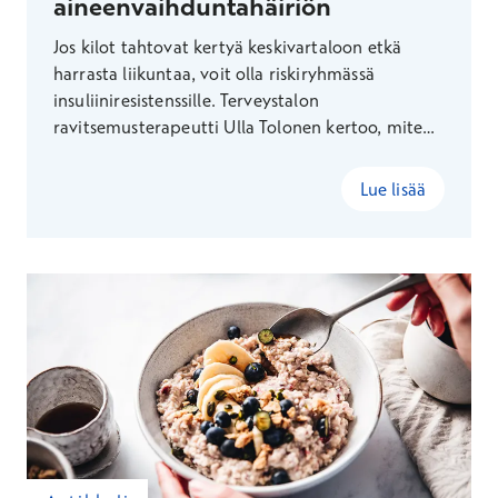
aineenvaihduntahäiriön
Jos kilot tahtovat kertyä keskivartaloon etkä
harrasta liikuntaa, voit olla riskiryhmässä
insuliiniresistenssille. Terveystalon
ravitsemusterapeutti Ulla Tolonen kertoo, miten
aineenvaihduntahäiriön voi jopa parantaa
elämäntapamuutoksilla.
Lue lisää