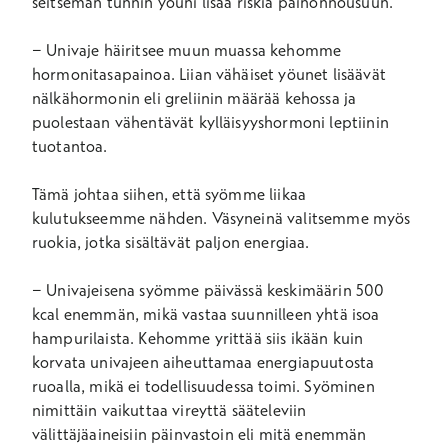
seitsemän tunnin yöuni lisää riskiä painonnousuun.
− Univaje häiritsee muun muassa kehomme
hormonitasapainoa. Liian vähäiset yöunet lisäävät
nälkähormonin eli greliinin määrää kehossa ja
puolestaan vähentävät kylläisyyshormoni leptiinin
tuotantoa.
Tämä johtaa siihen, että syömme liikaa
kulutukseemme nähden. Väsyneinä valitsemme myös
ruokia, jotka sisältävät paljon energiaa.
− Univajeisena syömme päivässä keskimäärin 500
kcal enemmän, mikä vastaa suunnilleen yhtä isoa
hampurilaista. Kehomme yrittää siis ikään kuin
korvata univajeen aiheuttamaa energiapuutosta
ruoalla, mikä ei todellisuudessa toimi. Syöminen
nimittäin vaikuttaa vireyttä sääteleviin
välittäjäaineisiin päinvastoin eli mitä enemmän