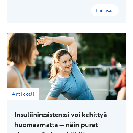
ovat usein tehokkain tapa kehittää
ruokailutottumuksia, lisätä liikuntaa ja vahvistaa
Lue lisää
hyvinvointia osana tavallista arkea.
Artikkeli
Insuliiniresistenssi voi kehittyä
huomaamatta – näin purat