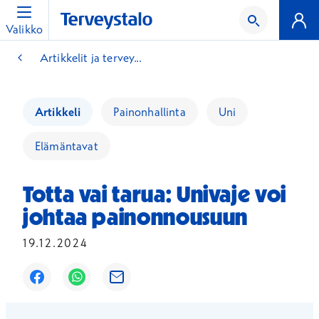
Valikko
Artikkelit ja tervey...
Artikkeli
Painonhallinta
Uni
Elämäntavat
Totta vai tarua: Univaje voi
johtaa painonnousuun
19.12.2024
Avautuu uuteen ikkunaan
Avautuu uuteen ikkunaan
Avautuu uuteen ikkunaan