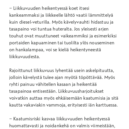
− Liikkuvuuden heikentyessä koet itsesi
kankeammaksi ja liikkeelle lähtö vaatii lämmittelyä
kuin diesel-veturilla. Myös kävelyvauhti hidastuu ja
tasapaino voi tuntua huteralta. Jos yleisesti arjen
touhut ovat muuttuneet vaikeammiksi ja esimerkiksi
portaiden kapuaminen tai tuolilta ylös nouseminen
on hankalampaa, voi se kieliä heikentyneestä
liikkuvuudesta.
Rajoittunut liikkuvuus lyhentää usein askelpituutta,
jolloin kävelystä tulee ajan myötä töpöttävää. Myös
ryhti painuu vähitellen kasaan ja heikentää
tasapainoa entisestään. Liikkuvuusharjoitukset
voivatkin auttaa myös ehkäisemään kaatumisia ja sitä
kautta vakaviakin vammoja, erityisesti iän karttuessa.
− Kaatumisriski kasvaa liikkuvuuden heikentyessä
huomattavasti ja noidankehä on valmis viimeistään,