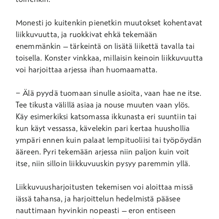
Monesti jo kuitenkin pienetkin muutokset kohentavat
liikkuvuutta, ja ruokkivat ehkä tekemään
enemmänkin – tärkeintä on lisätä liikettä tavalla tai
toisella. Konster vinkkaa, millaisin keinoin liikkuvuutta
voi harjoittaa arjessa ihan huomaamatta.
− Älä pyydä tuomaan sinulle asioita, vaan hae ne itse.
Tee tikusta välillä asiaa ja nouse muuten vaan ylös.
Käy esimerkiksi katsomassa ikkunasta eri suuntiin tai
kun käyt vessassa, kävelekin pari kertaa huushollia
ympäri ennen kuin palaat lempituoliisi tai työpöydän
ääreen. Pyri tekemään arjessa niin paljon kuin voit
itse, niin silloin liikkuvuuskin pysyy paremmin yllä.
Liikkuvuusharjoitusten tekemisen voi aloittaa missä
iässä tahansa, ja harjoittelun hedelmistä pääsee
nauttimaan hyvinkin nopeasti – eron entiseen