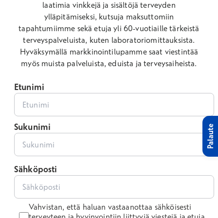
laatimia vinkkejä ja sisältöjä terveyden
ylläpitämiseksi, kutsuja maksuttomiin
tapahtumiimme sekä etuja yli 60-vuotiaille tärkeistä
terveyspalveluista, kuten laboratoriomittauksista.
Hyväksymällä markkinointilupamme saat viestintää
myös muista palveluista, eduista ja terveysaiheista.
Etunimi
Sukunimi
Palaute
Sähköposti
Vahvistan, että haluan vastaanottaa sähköisesti
terveyteen ja hyvinvointiin liittyviä viestejä ja etuja.