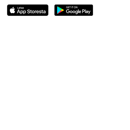
Avautuu uuteen ikkunaan
Avautuu uuteen ikkunaan
Henkilöasiakkaat
Hinnasto
Ajanvaraus
Toimipaikat
Asiantuntijat
Anna palautetta