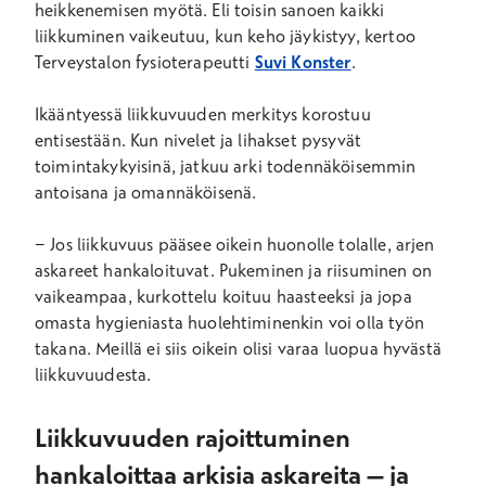
heikkenemisen myötä. Eli toisin sanoen kaikki
liikkuminen vaikeutuu, kun keho jäykistyy, kertoo
Terveystalon fysioterapeutti
Suvi Konster
.
Ikääntyessä liikkuvuuden merkitys korostuu
entisestään. Kun nivelet ja lihakset pysyvät
toimintakykyisinä, jatkuu arki todennäköisemmin
antoisana ja omannäköisenä.
− Jos liikkuvuus pääsee oikein huonolle tolalle, arjen
askareet hankaloituvat. Pukeminen ja riisuminen on
vaikeampaa, kurkottelu koituu haasteeksi ja jopa
omasta hygieniasta huolehtiminenkin voi olla työn
takana. Meillä ei siis oikein olisi varaa luopua hyvästä
liikkuvuudesta.
Liikkuvuuden rajoittuminen
hankaloittaa arkisia askareita – ja