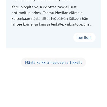
Kardiologilta voisi odottaa täydellisesti
optimoitua arkea. Teemu Hovilan elämä ei
kuitenkaan näytä siltä. Työpäivän jälkeen hän
lähtee koiriensa kanssa lenkille, viikonloppuna
tehdään mökkihommia ja joskus kaupasta
tarttuu mukaan irtokarkkeja. Hovilan mukaan
Lue lisää
sydän ei kaipaa täydellisyyttä – vaan järkeviä,
toistuvia valintoja.
Näytä kaikki aihealueen artikkelit