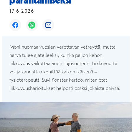
parantamiseksi
17.6.2026
Avautuu uuteen ikkunaan
Avautuu uuteen ikkunaan
Avautuu uuteen ikkunaan
Moni huomaa vuosien verottavan vetreyttä, mutta
harva tulee ajatelleeksi, kuinka paljon kehon
liikkuvuus vaikuttaa arjen sujuvuuteen. Liikkuvuutta
voi ja kannattaa kehittää kaiken ikäisenä –
fysioterapeutti Suvi Konster kertoo, miten otat
liikkuvuusharjoitukset helposti osaksi jokaista päivää.