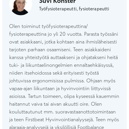
Suvi Konster
Työfysioterapeutti, fysioterapeutti
Olen toiminut työfysioterapeuttina/
fysioterapeuttina jo yli 20 vuotta. Parasta työssäni
ovat asiakkaani, jotka kohtaan aina ihmisläheisesti
tarjoten parhaan osaamiseni. Teen asiakkaideni
kanssa yhteistyötä auttaakseni ja ohjatakseni heitä
tuki- ja liikuntaelinongelmien ennaltaehkäisyssä,
niiden itsehoidossa sekä erityisesti työstä
johtuvissa ergonomisissa pulmissa. Ohjaan myös
vapaa-ajan liikuntaan ja hyvinvointiin liittyvissä
asioissa. Tartun toimeen, olipa kyseessä kauemmin
haitannut vaiva tai aivan akuutti oire. Olen
kouluttautunut mm. suoravastaanottotoimintaan
ja teen Firstbeat Hyvinvointianalyysejä. Teen myös
alaraaja-analyysejä ja yksilöllisiä Footbalance