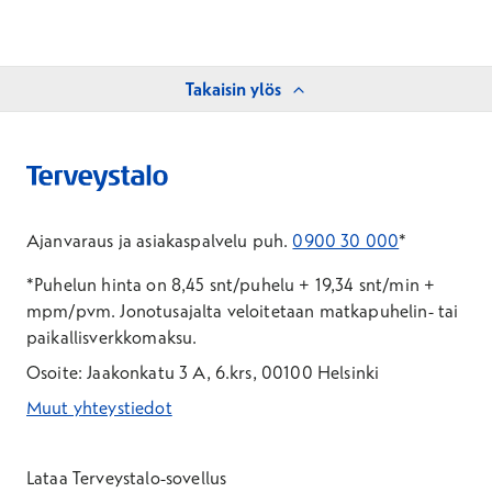
Takaisin ylös
Ajanvaraus ja asiakaspalvelu puh.
0900 30 000
*
*Puhelun hinta on 8,45 snt/puhelu + 19,34 snt/min +
mpm/pvm.
Jonotusajalta veloitetaan matkapuhelin- tai
paikallisverkkomaksu.
Osoite: Jaakonkatu 3 A, 6.krs, 00100 Helsinki
Muut yhteystiedot
*Puhelun hinta on 8,35 snt/puhelu + 19,33 snt/min + mpm/pvm
*Puhelun hinta on matkapuhelinliittymästä 8,35 snt/puhelu + 
Lataa Terveystalo-sovellus