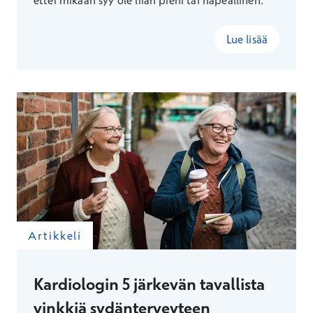
ettei mikään syy ole liian pieni tai häpeällinen.
Lue lisää
Artikkeli
Kardiologin 5 järkevän tavallista
vinkkiä sydänterveyteen