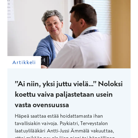
Artikkeli
”Ai niin, yksi juttu vielä…” Noloksi
koettu vaiva paljastetaan usein
vasta ovensuussa
Häpeä saattaa estää hoidattamasta ihan
tavallisiakin vaivoja. Psykiatri, Terveystalon
laatuylilääkäri Antti-Jussi Ämmälä vakuuttaa,