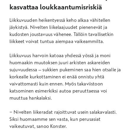
kasvattaa loukkaantumisriskiä
Liikkuvuuden heikentyessä keho alkaa vähitellen
jäykistyä. Nivelten liikelaajuudet pienenevät ja
kudosten joustavuus vähenee. Tällöin tavallisetkin
liikkeet voivat tuntua aiempaa vaikeammilta.
Liikkuvuus harvoin katoaa yhdessä yössä ja moni
huomaakin muutoksen juuri arkisten askareiden
sujuvuudessa – sukkien pukeminen saa hien otsalle ja
korkealle kurkottaminen ei enää onnistu yhtä
vaivattomasti kuin ennen. Myös takaviistoon
katsominen esimerkiksi autoa peruuttaessa voi
muuttua hankalaksi.
− Nivelten liikeradat rajoittuvat usein salakavalasti.
Siksi huomaamme sen vasta, kun perusasiat
vaikeutuvat, sanoo Konster.