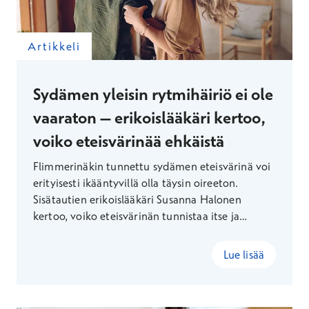
Artikkeli
Sydämen yleisin rytmihäiriö ei ole
vaaraton – erikoislääkäri kertoo,
voiko eteisvärinää ehkäistä
Flimmerinäkin tunnettu sydämen eteisvärinä voi
erityisesti ikääntyvillä olla täysin oireeton.
Sisätautien erikoislääkäri Susanna Halonen
kertoo, voiko eteisvärinän tunnistaa itse ja
millaisin keinoin sitä voi pyrkiä ehkäisemään.
Lue lisää