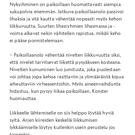
Nykyihminen on paikoillaan huomattavasti aiempia
sukupolvia enemmän. Jatkuva paikoillaanolo passivoi
lihaksia ja sitä kautta vähentää nopeasti myös kehon
liikkuvuutta. Suurten lihasryhmien lihasmassa ja -
voima alkavat nekin vähitellen rapistua, mikäli keho
ei pääse ponnistelemaan.
− Paikoillaanolo vähentää nivelten liikkuvuutta siksi,
että nivelet tarvitsevat liikettä pysyäkseen kosteana.
Nivelten kuivuminen luo jumitusta, joka puolestaan
voi johtaa jopa kehoa rasittaviin ja ylimääräistä kipua
aiheuttaviin virheasentoihin. Myös aineenvaihdunta
hidastuu, kun pysyy liikaa paikoillaan, Konster
huomauttaa.
Liikkeelle lähtemiselle on siis helppo löytää hyviä
syitä. Arjen kiireiden keskellä liikkumisen
lykkäämiselle löytyy kuitenkin usein perustelu jos
toinenkin.