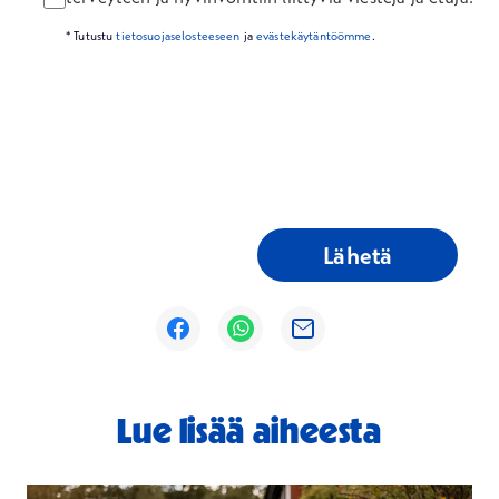
* Tutustu
tietosuojaselosteeseen
ja
evästekäytäntöömme
.
Lähetä
Avautuu uuteen ikkunaan
Avautuu uuteen ikkunaan
Avautuu uuteen ikkunaan
Lue lisää aiheesta