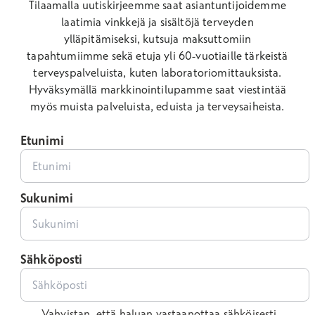
Tilaamalla uutiskirjeemme saat asiantuntijoidemme
laatimia vinkkejä ja sisältöjä terveyden
ylläpitämiseksi, kutsuja maksuttomiin
tapahtumiimme sekä etuja yli 60-vuotiaille tärkeistä
terveyspalveluista, kuten laboratoriomittauksista.
Hyväksymällä markkinointilupamme saat viestintää
myös muista palveluista, eduista ja terveysaiheista.
Etunimi
Sukunimi
Sähköposti
Vahvistan, että haluan vastaanottaa sähköisesti