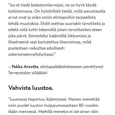
”Jos et tiedä kolesteroliarvojasi, ne on hyvä käydä
tarkistamassa. On hyödyllistä tietää, millä perustasolla
arvot ovat ja onko omiin elintapoihin tarpeellista
tehdä muutoksia. Ehdit asettaa suuriakin tavoitteita ja
edetä niitä kohti tekemällä jotain tavoitteidesi eteen
joka päivä. Esimerkiksi lisäämällä liikkumista ja
lihastreeniä saat kartutettua lihasvoimaa, mikä
puolestaan vaikuttaa edullisesti
sokeriaineenvaihduntaasi."
–
Pekka Aroviita
, elintapalääketieteeseen perehtynyt
Terveystalon ylilääkäri
Vahvista luustoa.
”Luumassa hapertuu ikääntyessä. Nainen menettää
noin puolet luuston huippumassastaan 80 vuoden
ikään mennessä. Miehillä menetys ei ole aivan näin