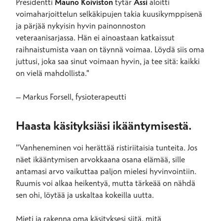
Presidentti
Mauno Koiviston
tytär
Assi
aloitti
voimaharjoittelun selkäkipujen takia kuusikymppisenä
ja pärjää nykyisin hyvin painonnoston
veteraanisarjassa. Hän ei ainoastaan katkaissut
raihnaistumista vaan on täynnä voimaa. Löydä siis oma
juttusi, joka saa sinut voimaan hyvin, ja tee sitä: kaikki
on vielä mahdollista."
– Markus Forsell, fysioterapeutti
Haasta käsityksiäsi ikääntymisestä.
”Vanheneminen voi herättää ristiriitaisia tunteita. Jos
näet ikääntymisen arvokkaana osana elämää, sille
antamasi arvo vaikuttaa paljon mielesi hyvinvointiin.
Ruumis voi alkaa heikentyä, mutta tärkeää on nähdä
sen ohi, löytää ja uskaltaa kokeilla uutta.
Mieti ja rakenna oma käsityksesi siitä, mitä