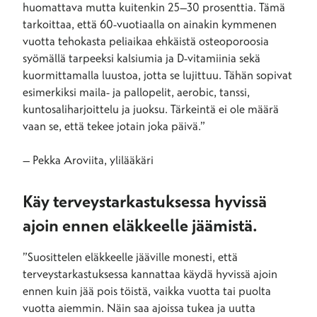
huomattava mutta kuitenkin 25–30 prosenttia. Tämä
tarkoittaa, että 60-vuotiaalla on ainakin kymmenen
vuotta tehokasta peliaikaa ehkäistä osteoporoosia
syömällä tarpeeksi kalsiumia ja D-vitamiinia sekä
kuormittamalla luustoa, jotta se lujittuu. Tähän sopivat
esimerkiksi maila- ja pallopelit, aerobic, tanssi,
kuntosaliharjoittelu ja juoksu. Tärkeintä ei ole määrä
vaan se, että tekee jotain joka päivä.”
– Pekka Aroviita, ylilääkäri
Käy terveystarkastuksessa hyvissä
ajoin ennen eläkkeelle jäämistä.
”Suosittelen eläkkeelle jääville monesti, että
terveystarkastuksessa kannattaa käydä hyvissä ajoin
ennen kuin jää pois töistä, vaikka vuotta tai puolta
vuotta aiemmin. Näin saa ajoissa tukea ja uutta