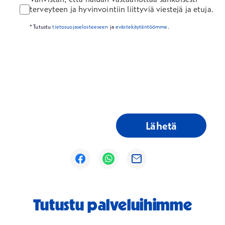
terveyteen ja hyvinvointiin liittyviä viestejä ja etuja.
* Tutustu
tietosuojaselosteeseen
ja
evästekäytäntöömme
.
Lähetä
Avautuu uuteen ikkunaan
Avautuu uuteen ikkunaan
Avautuu uuteen ikkunaan
Tutustu palveluihimme