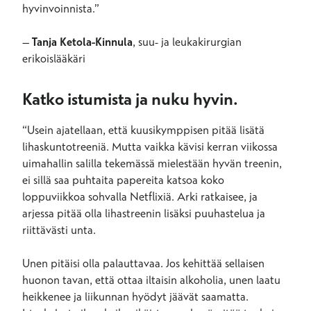
hyvinvoinnista.”
–
Tanja Ketola-Kinnula
, suu- ja leukakirurgian
erikoislääkäri
Katko istumista ja nuku hyvin.
“Usein ajatellaan, että kuusikymppisen pitää lisätä
lihaskuntotreeniä. Mutta vaikka kävisi kerran viikossa
uimahallin salilla tekemässä mielestään hyvän treenin,
ei sillä saa puhtaita papereita katsoa koko
loppuviikkoa sohvalla Netflixiä. Arki ratkaisee, ja
arjessa pitää olla lihastreenin lisäksi puuhastelua ja
riittävästi unta.
Unen pitäisi olla palauttavaa. Jos kehittää sellaisen
huonon tavan, että ottaa iltaisin alkoholia, unen laatu
heikkenee ja liikunnan hyödyt jäävät saamatta.