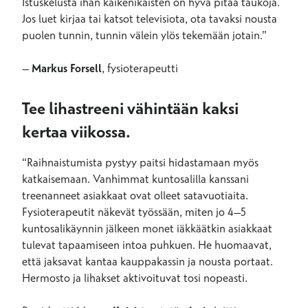
Istuskelusta ihan kaikenikäisten on hyvä pitää taukoja.
Jos luet kirjaa tai katsot televisiota, ota tavaksi nousta
puolen tunnin, tunnin välein ylös tekemään jotain.”
–
Markus Forsell
, fysioterapeutti
Tee lihastreeni vähintään kaksi
kertaa viikossa.
“Raihnaistumista pystyy paitsi hidastamaan myös
katkaisemaan. Vanhimmat kuntosalilla kanssani
treenanneet asiakkaat ovat olleet satavuotiaita.
Fysioterapeutit näkevät työssään, miten jo 4–5
kuntosalikäynnin jälkeen monet iäkkäätkin asiakkaat
tulevat tapaamiseen intoa puhkuen. He huomaavat,
että jaksavat kantaa kauppakassin ja nousta portaat.
Hermosto ja lihakset aktivoituvat tosi nopeasti.