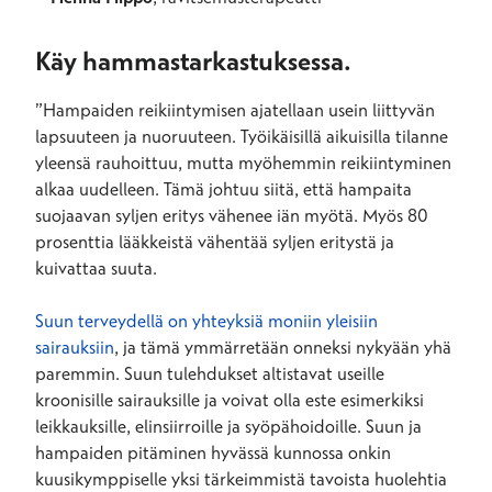
Käy hammastarkastuksessa.
”Hampaiden reikiintymisen ajatellaan usein liittyvän
lapsuuteen ja nuoruuteen. Työikäisillä aikuisilla tilanne
yleensä rauhoittuu, mutta myöhemmin reikiintyminen
alkaa uudelleen. Tämä johtuu siitä, että hampaita
suojaavan syljen eritys vähenee iän myötä. Myös 80
prosenttia lääkkeistä vähentää syljen eritystä ja
kuivattaa suuta.
Suun terveydellä on yhteyksiä moniin yleisiin
sairauksiin
, ja tämä ymmärretään onneksi nykyään yhä
paremmin. Suun tulehdukset altistavat useille
kroonisille sairauksille ja voivat olla este esimerkiksi
leikkauksille, elinsiirroille ja syöpähoidoille. Suun ja
hampaiden pitäminen hyvässä kunnossa onkin
kuusikymppiselle yksi tärkeimmistä tavoista huolehtia