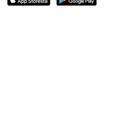
Avautuu uuteen ikkunaan
Avautuu uuteen ikkunaan
Henkilöasiakkaat
Hinnasto
Ajanvaraus
Toimipaikat
Asiantuntijat
Anna palautetta
Ajan peruutus