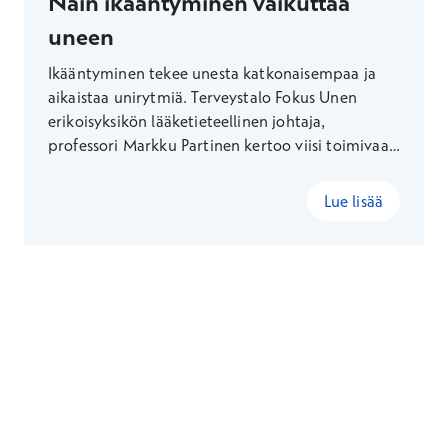
Näin ikääntyminen vaikuttaa
uneen
Ikääntyminen tekee unesta katkonaisempaa ja
aikaistaa unirytmiä. Terveystalo Fokus Unen
erikoisyksikön lääketieteellinen johtaja,
professori Markku Partinen kertoo viisi toimivaa
keinoa, joilla parannat unen määrää ja laatua.
Lue lisää