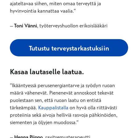
ajateltavaa siihen, miten omaa terveyttä ja
hyvinvointia kannattaa vaalia.”
–
Toni Vänni
, työterveyshuollon erikoislääkäri
Tutustu terveystarkastuksiin
Kasaa lautaselle laatua.
”Ikääntyessä perusenergiantarve ja syödyn ruoan
määrä vähenevät. Pienenevät annoskoot tekevät
puolestaan sen, että ruoan laatu on entistä
tärkeämpää.
Kauppalistalla
on hyvä olla riittävästi
proteiinia sekä aivoja helliviä rasvoja pähkinöiden,
siementen ja öljyjen muodossa.”
–
Henna Piippo
, ravitsemusterapeutti