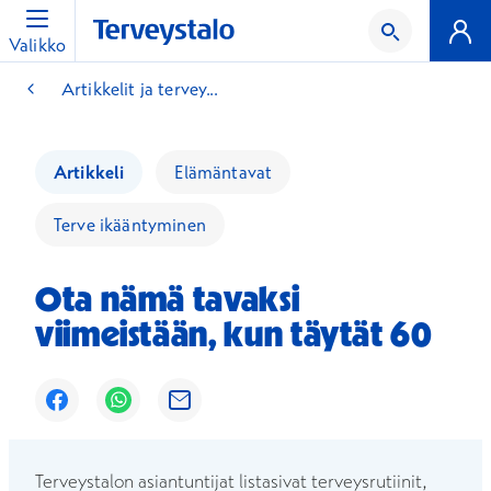
Valikko
Artikkelit ja tervey...
Artikkeli
Elämäntavat
Terve ikääntyminen
Ota nämä tavaksi
viimeistään, kun täytät 60
Avautuu uuteen ikkunaan
Avautuu uuteen ikkunaan
Avautuu uuteen ikkunaan
Terveystalon asiantuntijat listasivat terveysrutiinit,