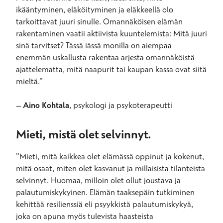
ikääntyminen, eläköityminen ja eläkkeellä olo
tarkoittavat juuri sinulle. Omannäköisen elämän
rakentaminen vaatii aktiivista kuuntelemista: Mitä juuri
sinä tarvitset? Tässä iässä monilla on aiempaa
enemmän uskallusta rakentaa arjesta omannäköistä
ajattelematta, mitä naapurit tai kaupan kassa ovat siitä
mieltä.”
–
Aino Kohtala
, psykologi ja psykoterapeutti
Mieti, mistä olet selvinnyt.
”Mieti, mitä kaikkea olet elämässä oppinut ja kokenut,
mitä osaat, miten olet kasvanut ja millaisista tilanteista
selvinnyt. Huomaa, milloin olet ollut joustava ja
palautumiskykyinen. Elämän taaksepäin tutkiminen
kehittää resilienssiä eli psyykkistä palautumiskykyä,
joka on apuna myös tulevista haasteista