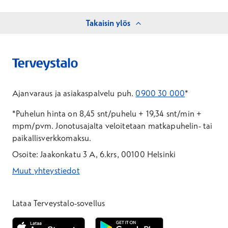
Takaisin ylös
Ajanvaraus ja asiakaspalvelu puh.
0900 30 000
*
*Puhelun hinta on 8,45 snt/puhelu + 19,34 snt/min +
mpm/pvm.
Jonotusajalta veloitetaan matkapuhelin- tai
paikallisverkkomaksu.
Osoite: Jaakonkatu 3 A, 6.krs, 00100 Helsinki
Muut yhteystiedot
*Puhelun hinta on 8,35 snt/puhelu + 19,33 snt/min + mpm/pvm
*Puhelun hinta on matkapuhelinliittymästä 8,35 snt/puhelu + 
Lataa Terveystalo-sovellus