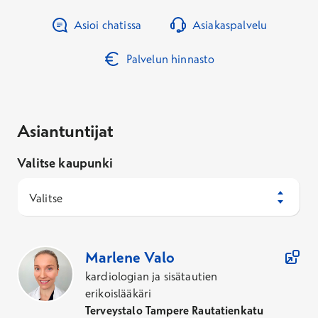
Asioi chatissa
Asiakaspalvelu
Palvelun hinnasto
Asiantuntijat
Valitse kaupunki
Valitse
11
Asiantuntijaa
Marlene
Valo
kardiologian ja sisätautien
erikoislääkäri
Terveystalo Tampere Rautatienkatu