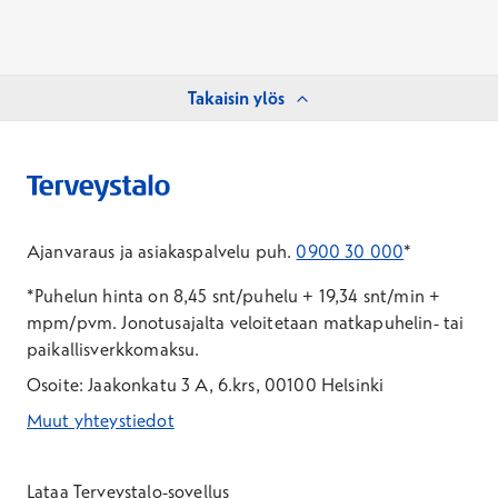
Takaisin ylös
Ajanvaraus ja asiakaspalvelu puh.
0900 30 000
*
*Puhelun hinta on 8,45 snt/puhelu + 19,34 snt/min +
mpm/pvm.
Jonotusajalta veloitetaan matkapuhelin- tai
paikallisverkkomaksu.
Osoite: Jaakonkatu 3 A, 6.krs, 00100 Helsinki
Muut yhteystiedot
*Puhelun hinta on 8,35 snt/puhelu + 19,33 snt/min + mpm/pvm
*Puhelun hinta on matkapuhelinliittymästä 8,35 snt/puhelu + 
Lataa Terveystalo-sovellus