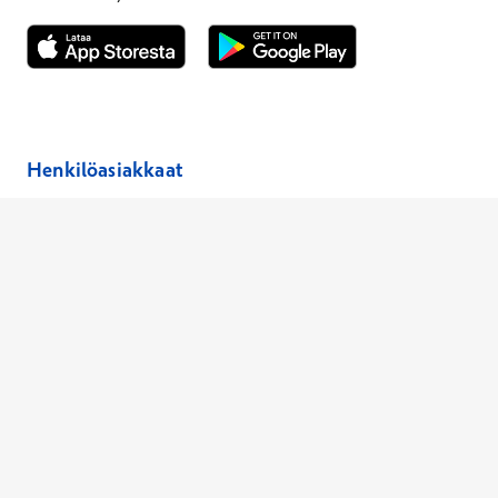
Avautuu uuteen ikkunaan
Avautuu uuteen ikkunaan
Henkilöasiakkaat
Hinnasto
Ajanvaraus
Toimipaikat
Asiantuntijat
Anna palautetta