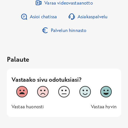
Varaa videovastaanotto
Asioi chatissa
Asiakaspalvelu
Palvelun hinnasto
Palaute
Vastaako sivu odotuksiasi?
Vastaako sivu odotuksiasi?
1
2
3
4
5
Vastaa huonosti
Vastaa hyv
1 -
—
5 -
Vastaa huonosti
Vastaa hyvin