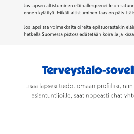
Jos lapsen altistuminen eläinallergeeneille on satunn
ennen kyläilyä. Mikäli altistuminen taas on päivittäis
Jos lapsi saa voimakkaita oireita epäsuorastakin elä
hetkellä Suomessa pistossiedätetään koiralle ja kissa
Terveystalo-sovell
Lisää lapsesi tiedot omaan profiiliisi, nii
asiantuntijoille, saat nopeasti chat-y