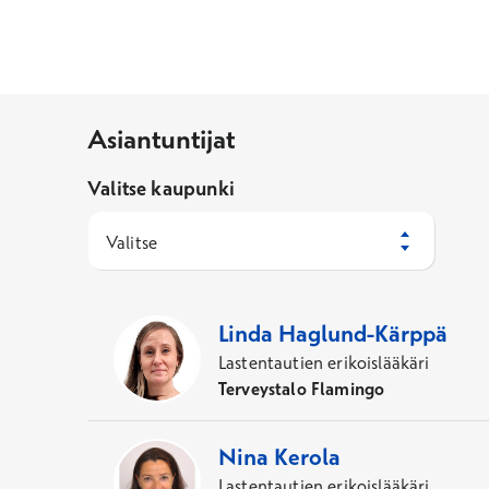
Asiantuntijat
Valitse kaupunki
Valitse
77
Asiantuntijaa
Linda
Haglund-Kärppä
Lastentautien erikoislääkäri
Terveystalo Flamingo
Nina
Kerola
Lastentautien erikoislääkäri