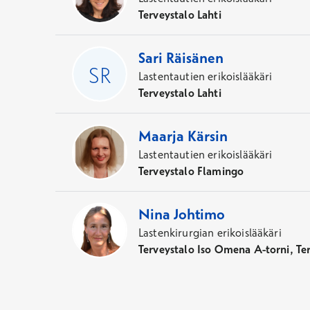
Terveystalo Lahti
Sari
Räisänen
Lastentautien erikoislääkäri
Terveystalo Lahti
Maarja
Kärsin
Lastentautien erikoislääkäri
Terveystalo Flamingo
Nina
Johtimo
Lastenkirurgian erikoislääkäri
Terveystalo Iso Omena A-torni, Te