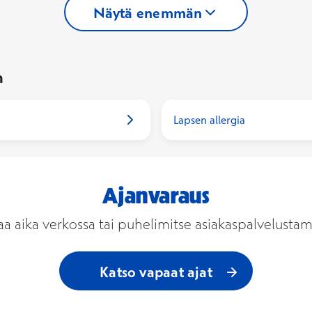
Näytä enemmän
n
Lapsen allergia
Ajanvaraus
aa aika verkossa tai puhelimitse asiakaspalvelusta
Katso vapaat ajat