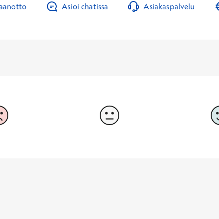
taanotto
Asioi chatissa
Asiakaspalvelu
3
4