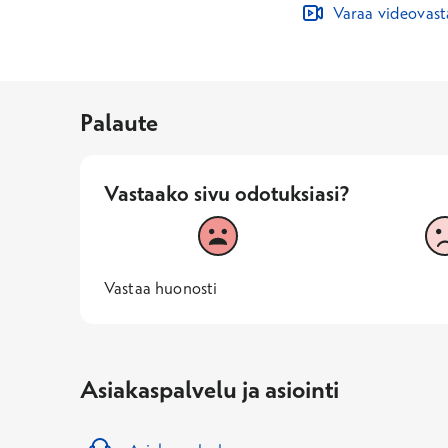
Varaa videovas
Palaute
Vastaako sivu odotuksiasi?
Vastaako sivu odotuksiasi?
1
2
Vastaa huonosti
1 -
—
Vastaa huonosti
Asiakaspalvelu ja asiointi