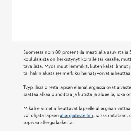
Suomessa noin 80 prosentilla maatilalla asuvista ja 
koululaisista on herkistynyt koiralle tai kissalle, mu
tavallista. Myös muut lemmikit, kuten kalat, linnut ja
tai häkin alusta (esimerkiksi heinät) voivat aiheuttaa 
Tyypillisiä oireita lapsen eläinallergiassa ovat aiva
saattaa alkaa punoittaa ja kutista ja alueelle, joka 
Mikäli eläimet aiheuttavat lapselle allergiaan viitta
voi ohjata lapsen
allergiatesteihin
, joissa mitataan,
sopivaa allergialääkettä.