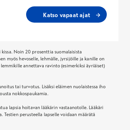
Katso vapaat ajat
i kissa. Noin 20 prosenttia suomalaisista
en myös hevoselle, lehmälle, jyrsijöille ja kanille on
i lemmikille annettava ravinto (esimerkiksi äyriäiset)
unoitus tai turvotus. Lisäksi eläimen nuolaistessa iho
oi nousta nokkospaukamia.
utua lapsia hoitavan lääkärin vastaanotolle. Lääkäri
aa. Testien perusteella lapselle voidaan määrätä