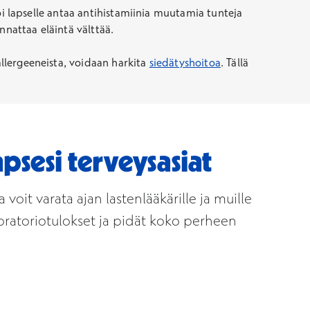
 voi lapselle antaa antihistamiinia muutamia tunteja
annattaa eläintä välttää.
allergeeneista, voidaan harkita
siedätyshoitoa
. Tällä
apsesi terveysasiat
 voit varata ajan lastenlääkärille ja muille
boratoriotulokset ja pidät koko perheen
vautuu uuteen ikkunaan