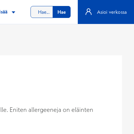
isää
Hae
Asioi verkossa
lle. Eniten allergeeneja on eläinten