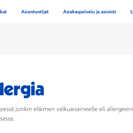
ikat
Asiantuntijat
Asiakaspalvelu ja asiointi
L
lergia
yessä jonkin eläimen valkuaisaineelle eli allergeeni
tsassa.