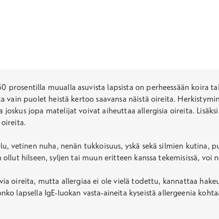
50 prosentilla muualla asuvista lapsista on perheessään koira ta
tta vain puolet heistä kertoo saavansa näistä oireita. Herkistymin
 joskus jopa matelijat voivat aiheuttaa allergisia oireita. Lisäks
oireita.
stelu, vetinen nuha, nenän tukkoisuus, yskä sekä silmien kutina, p
on ollut hilseen, syljen tai muun eritteen kanssa tekemisissä, v
avia oireita, mutta allergiaa ei ole vielä todettu, kannattaa hake
 onko lapsella IgE-luokan vasta-aineita kyseistä allergeenia koht