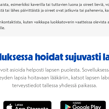
aista, esimerkiksi kaverilla tai tuttavien luona ja oireet lieviä,
tä tai lähes päivittäistä ja oireet ovat jatkuvia tai pahenevia, k
inkontaktista, kuten vaikkapa luokkatoverin vaatteissa olevista 
lle.
uksessa hoidat sujuvasti l
n voit asioida helposti lapsen puolesta. Sovelluksessa
hteyden lapsia hoitavaan lääkäriin, katsot lapsen la
terveystiedot tallessa yhdessä paikassa.
Avautuu uuteen ikkunaan
A