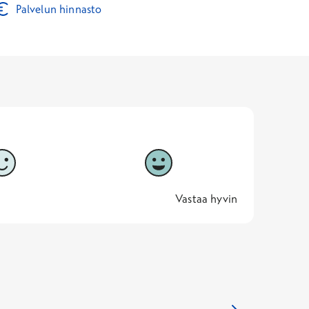
Palvelun hinnasto
5
Vastaa hyvin
5 -
Vastaa hyvin