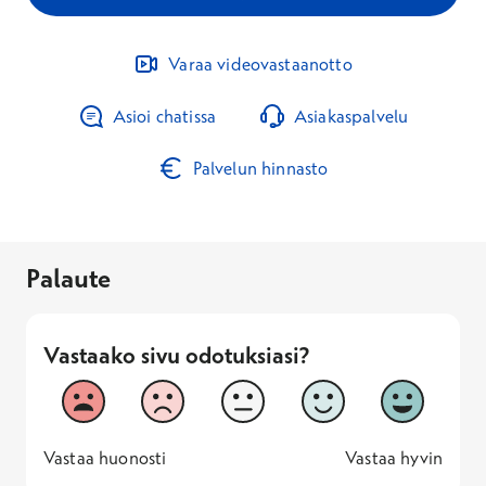
Varaa videovastaanotto
Asioi chatissa
Asiakaspalvelu
Palvelun hinnasto
Palaute
Vastaako sivu odotuksiasi?
Vastaako sivu odotuksiasi?
1
2
3
4
5
Vastaa huonosti
Vastaa hyv
1 -
—
5 -
Vastaa huonosti
Vastaa hyvin