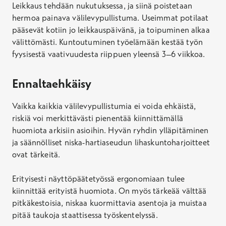
Leikkaus tehdään nukutuksessa, ja siinä poistetaan
hermoa painava välilevypullistuma. Useimmat potilaat
pääsevät kotiin jo leikkauspäivänä, ja toipuminen alkaa
välittömästi. Kuntoutuminen työelämään kestää työn
fyysisestä vaativuudesta riippuen yleensä 3–6 viikkoa.
Ennaltaehkäisy
Vaikka kaikkia välilevypullistumia ei voida ehkäistä,
riskiä voi merkittävästi pienentää kiinnittämällä
huomiota arkisiin asioihin. Hyvän ryhdin ylläpitäminen
ja säännölliset niska-hartiaseudun lihaskuntoharjoitteet
ovat tärkeitä.
Erityisesti näyttöpäätetyössä ergonomiaan tulee
kiinnittää erityistä huomiota. On myös tärkeää välttää
pitkäkestoisia, niskaa kuormittavia asentoja ja muistaa
pitää taukoja staattisessa työskentelyssä.