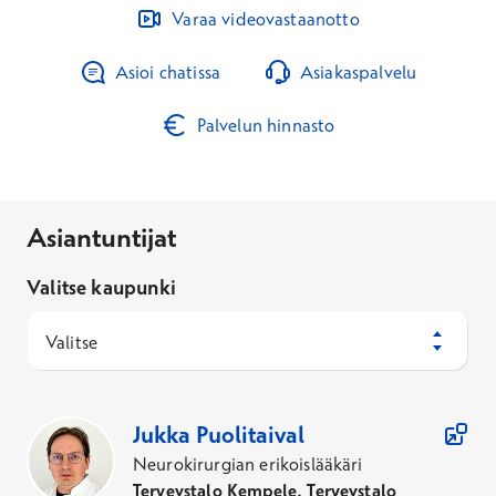
Varaa videovastaanotto
Asioi chatissa
Asiakaspalvelu
Palvelun hinnasto
Asiantuntijat
Valitse kaupunki
Valitse
3
Asiantuntijaa
Jukka
Puolitaival
Neurokirurgian erikoislääkäri
Terveystalo Kempele, Terveystalo