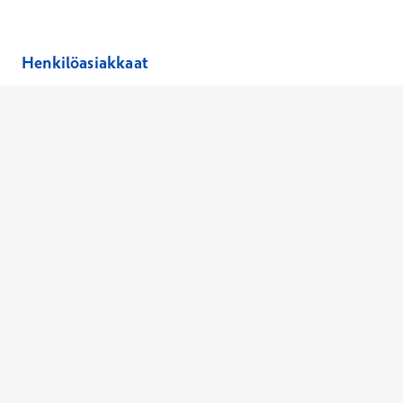
Henkilöasiakkaat
Hinnasto
Ajanvaraus
Toimipaikat
Asiantuntijat
Anna palautetta
Ajan peruutus