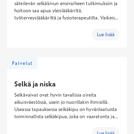
säteilevän selkäkivun ensivaiheen tutkimuksiin ja
hoitoon saa apua yleislääkäriltä,
työterveyslääkäriltä ja fysioterapeutilta. Vaikeissa
tilanteissa kannattaa hakeutua fysiatrian
erikoislääkärin, ortopedian ja traumatologian
Lue lisää
erikoislääkärin tai neurokirurgin vastaanotolle.
Palvelut
Selkä ja niska
Selkävaivat ovat hyvin tavallisia oireita
aikuisväestössä, usein jo nuorillakin ihmisillä.
Useassa tapauksessa selkäkipu on hyvänlaatuista
toiminnallista selkäkipua, joka on vaaratonta ja
ohimenevää, mutta voi esiintyessään aiheuttaa
haittaa päivittäisessä elämässä. Selän ja niskan
Lue lisää