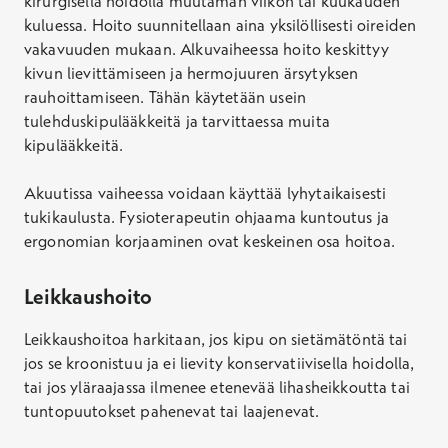
kirurgisella hoidolla muutaman viikon tai kuukauden
kuluessa. Hoito suunnitellaan aina yksilöllisesti oireiden
vakavuuden mukaan. Alkuvaiheessa hoito keskittyy
kivun lievittämiseen ja hermojuuren ärsytyksen
rauhoittamiseen. Tähän käytetään usein
tulehduskipulääkkeitä ja tarvittaessa muita
kipulääkkeitä.
Akuutissa vaiheessa voidaan käyttää lyhytaikaisesti
tukikaulusta. Fysioterapeutin ohjaama kuntoutus ja
ergonomian korjaaminen ovat keskeinen osa hoitoa.
Leikkaushoito
Leikkaushoitoa harkitaan, jos kipu on sietämätöntä tai
jos se kroonistuu ja ei lievity konservatiivisella hoidolla,
tai jos yläraajassa ilmenee etenevää lihasheikkoutta tai
tuntopuutokset pahenevat tai laajenevat.