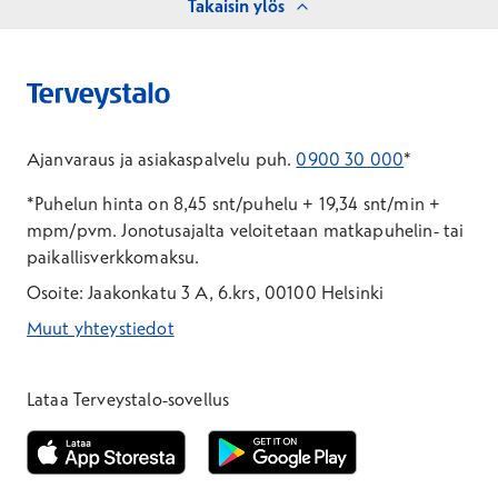
Takaisin ylös
Ajanvaraus ja asiakaspalvelu puh.
0900 30 000
*
*Puhelun hinta on 8,45 snt/puhelu + 19,34 snt/min +
mpm/pvm.
Jonotusajalta veloitetaan matkapuhelin- tai
paikallisverkkomaksu.
Osoite: Jaakonkatu 3 A, 6.krs, 00100 Helsinki
Muut yhteystiedot
*Puhelun hinta on 8,35 snt/puhelu + 19,33 snt/min + mpm/pvm
*Puhelun hinta on matkapuhelinliittymästä 8,35 snt/puhelu + 
Lataa Terveystalo-sovellus
Avautuu uuteen ikkunaan
Avautuu uuteen ikkunaan