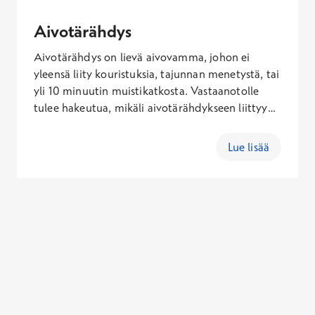
Aivotärähdys
Aivotärähdys on lievä aivovamma, johon ei
yleensä liity kouristuksia, tajunnan menetystä, tai
yli 10 minuutin muistikatkosta. Vastaanotolle
tulee hakeutua, mikäli aivotärähdykseen liittyy
tajuttomuutta tai muistikatko kestää yli 10
minuuttia. Aivotärähdyksen kärsinyttä ei tule
Lue lisää
jättää yksin, eikä seuraavaa yötä tule
lähtökohtaisesti viettää yksin.