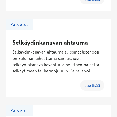
oireita tutkivat ja hoitavat ortopedit, fysiatrit ja
fysioterapeutit.
Palvelut
Selkäydinkanavan ahtauma
Selkäydinkanavan ahtauma eli spinaalistenoosi
on kuluman aiheuttama sairaus, jossa
selkäydinkanava kaventuu aiheuttaen painetta
selkäytimeen tai hermojuuriin. Sairaus voi
esiintyä sekä lannerangan että kaularangan
alueella.
Lue lisää
Palvelut