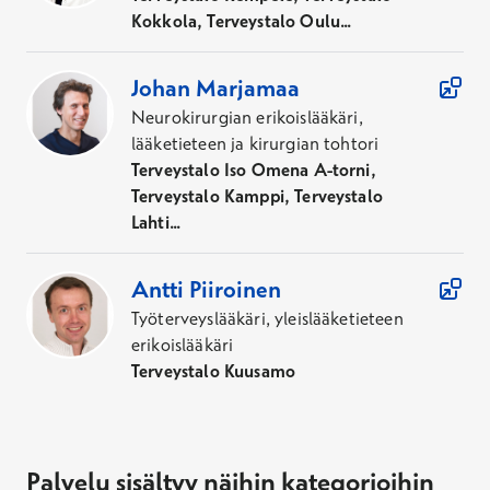
Kokkola, Terveystalo Oulu...
Johan
Marjamaa
Neurokirurgian erikoislääkäri,
lääketieteen ja kirurgian tohtori
Terveystalo Iso Omena A-torni,
Terveystalo Kamppi, Terveystalo
Lahti...
Antti
Piiroinen
Työterveyslääkäri, yleislääketieteen
erikoislääkäri
Terveystalo Kuusamo
Palvelu sisältyy näihin kategorioihin