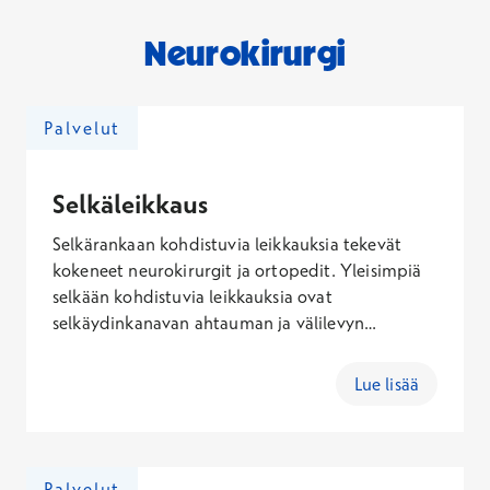
Neurokirurgi
Palvelut
Selkäleikkaus
Selkärankaan kohdistuvia leikkauksia tekevät
kokeneet neurokirurgit ja ortopedit. Yleisimpiä
selkään kohdistuvia leikkauksia ovat
selkäydinkanavan ahtauman ja välilevyn
pullistuman leikkaukset. Terveystalossa tehdään
selkäleikkauksia useissa isoimpien kaupunkien
Lue lisää
toimipisteissä. Jos mietit leikkauksen
soveltuvuutta itsellesi, varaa aika selkäkirurgin
leikkausarvioon.
Palvelut