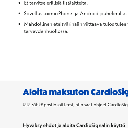
Et tarvitse erillisiä lisälaitteita.
Sovellus toimii iPhone- ja Android-puhelimilla.
Mahdollinen eteisvärinään viittaava tulos tulee
terveydenhuollossa.
Aloita maksuton CardioSig
Jätä sähköpostiosoitteesi, niin saat ohjeet CardioS
Hyväksy ehdot ja aloita CardioSignalin käyttö