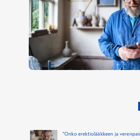
Katso tulos sovelluksesta.
uniapnea
Jos sovellus havaitsee eteisvärinän tai sinu
runsasta alkoholinkäyttöä
suvussa sydänsairauksia
muu pitkäaikaissairaus, joka lisää sydänterv
"Onko erektiolääkkeen ja verenpai