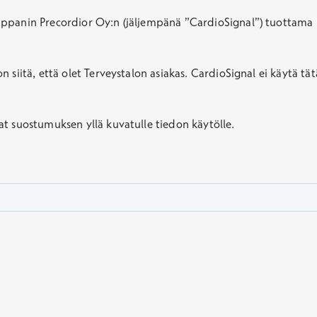
ppanin Precordior Oy:n (jäljempänä ”CardioSignal”) tuottama pa
n siitä, että olet Terveystalon asiakas. CardioSignal ei käytä 
t suostumuksen yllä kuvatulle tiedon käytölle.