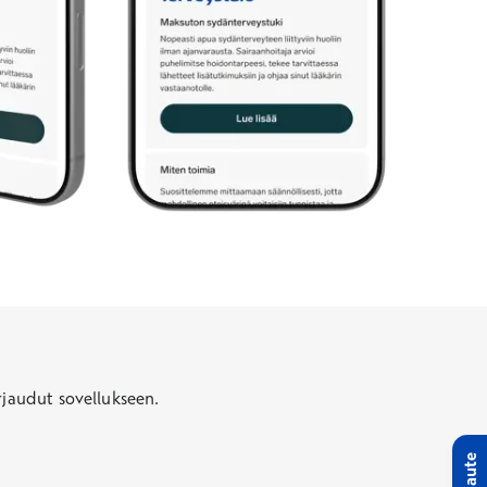
rjaudut sovellukseen.
Palaute