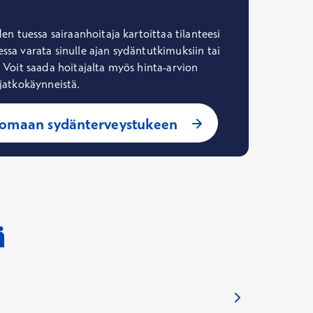
lon maksuttomaan
 tuessa sairaanhoitaja kartoittaa tilanteesi
+65 Sydänterveystukeen
.
essa varata sinulle ajan sydäntutkimuksiin tai
. Voit saada hoitajalta myös hinta-arvion
 jatkokäynneistä.
tomaan sydänterveystukeen
ä