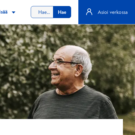
isää
Hae
Asioi verkossa