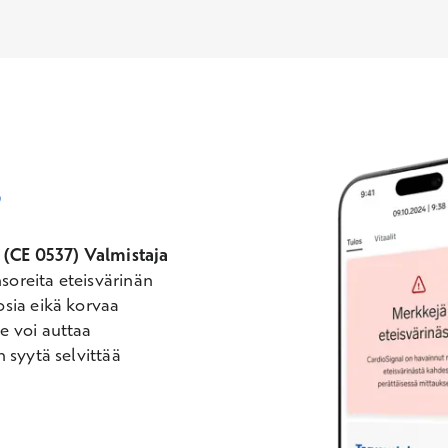
?
e (CE 0537) Valmistaja
soreita eteisvärinän
sia eikä korvaa
e voi auttaa
 syytä selvittää