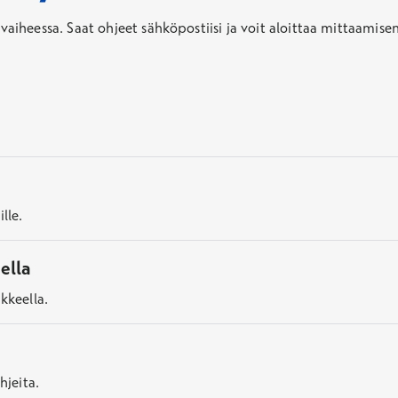
heessa. Saat ohjeet sähköpostiisi ja voit aloittaa mittaamisen
lle.
ella
kkeella.
hjeita.