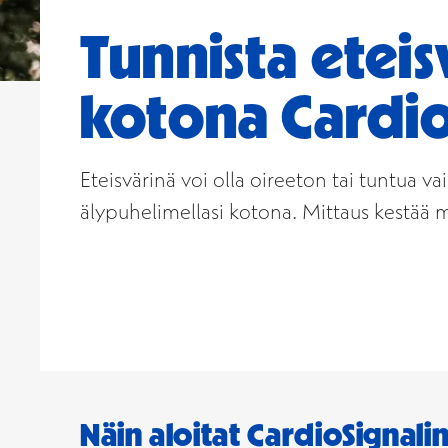
Tunnista etei
kotona Cardio
Eteisvärinä voi olla oireeton tai tuntua v
älypuhelimellasi kotona. Mittaus kestää minu
Näin aloitat CardioSignali