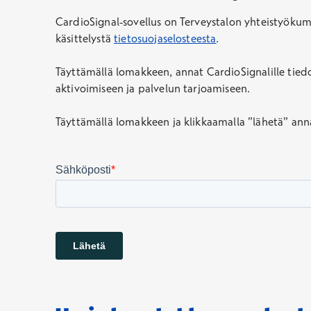
CardioSignal-sovellus on Terveystalon yhteistyökum
käsittelystä
tietosuojaselosteesta
.
Täyttämällä lomakkeen, annat CardioSignalille tiedo
aktivoimiseen ja palvelun tarjoamiseen.
Täyttämällä lomakkeen ja klikkaamalla ”lähetä” anna