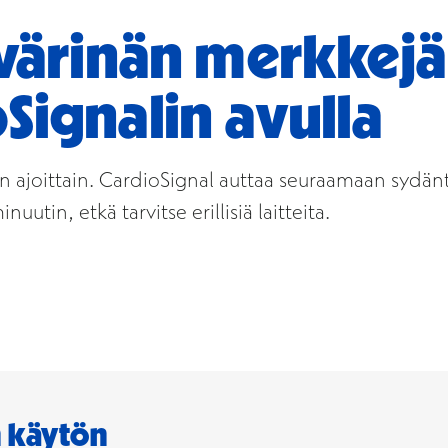
svärinän merkkejä
Signalin avulla
ain ajoittain. CardioSignal auttaa seuraamaan sydän
utin, etkä tarvitse erillisiä laitteita.
n käytön