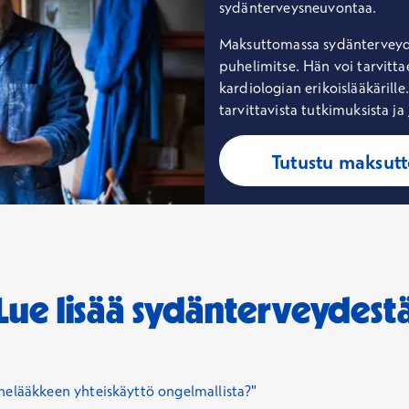
sydänterveysneuvontaa.
lla on huolia sydänterveyteesi liittyen, ole yhteydessä Terveysta
Maksuttomassa sydänterveyden
puhelimitse. Hän voi tarvitta
kardiologian erikoislääkärille
tarvittavista tutkimuksista ja
eyden huolia
Tutustu maksut
Lue lisää sydänterveydest
nelääkkeen yhteiskäyttö ongelmallista?"