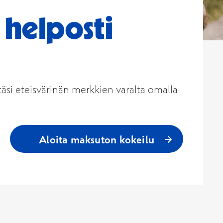
 helposti
täsi eteisvärinän merkkien varalta omalla
Aloita maksuton kokeilu