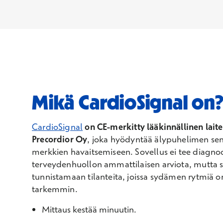
Mikä CardioSignal on
CardioSignal
on CE-merkitty lääkinnällinen lait
Precordior Oy
, joka hyödyntää älypuhelimen sen
merkkien havaitsemiseen. Sovellus ei tee diagnoo
terveydenhuollon ammattilaisen arviota, mutta s
tunnistamaan tilanteita, joissa sydämen rytmiä on
tarkemmin.
Mittaus kestää minuutin.