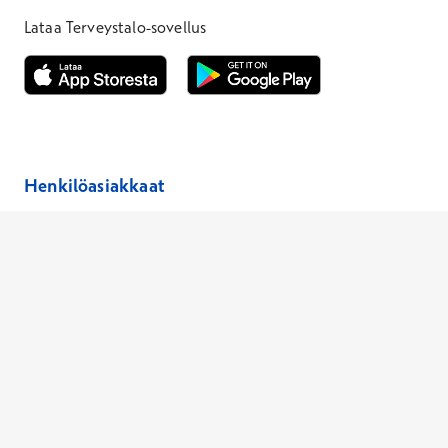
Lataa Terveystalo-sovellus
Avautuu uuteen ikkunaan
Avautuu uuteen ikkunaan
Henkilöasiakkaat
Hinnasto
Ajanvaraus
Toimipaikat
Asiantuntijat