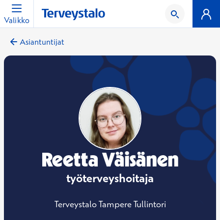
Valikko
Asiantuntijat
Reetta Väisänen
työterveyshoitaja
Terveystalo Tampere Tullintori