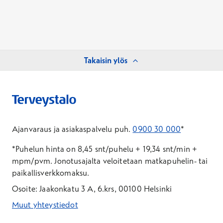
Takaisin ylös
Ajanvaraus ja asiakaspalvelu puh.
0900 30 000
*
*Puhelun hinta on 8,45 snt/puhelu + 19,34 snt/min +
mpm/pvm.
Jonotusajalta veloitetaan matkapuhelin- tai
paikallisverkkomaksu.
Osoite: Jaakonkatu 3 A, 6.krs, 00100 Helsinki
Muut yhteystiedot
*Puhelun hinta on 8,35 snt/puhelu + 19,33 snt/min + mpm/pvm
*Puhelun hinta on matkapuhelinliittymästä 8,35 snt/puhelu + 