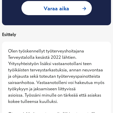
: Reetta Väisänen,
Varaa aika
Esittely
Olen työskennellyt työterveyshoitajana 
Terveystalolla kesästä 2022 lähtien. 
Yritysyhteistyön lisäksi vastaanotollani teen 
työikäisten terveystarkastuksia, annan neuvontaa 
ja ohjausta sekä toteutan työterveyspainotteista 
sairaanhoitoa. Vastaanotolleni voi hakeutua myös 
työkykyyn ja jaksamiseen liittyvissä 
asioissa. Työssäni minulle on tärkeää että asiakas 
kokee tulleensa kuulluksi. 
