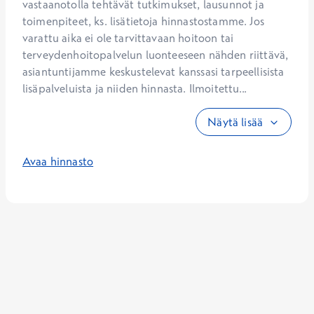
vastaanotolla tehtävät tutkimukset, lausunnot ja 
toimenpiteet, ks. lisätietoja hinnastostamme. Jos 
varattu aika ei ole tarvittavaan hoitoon tai 
terveydenhoitopalvelun luonteeseen nähden riittävä, 
asiantuntijamme keskustelevat kanssasi tarpeellisista 
lisäpalveluista ja niiden hinnasta. Ilmoitettu...
Näytä lisää
Avaa hinnasto