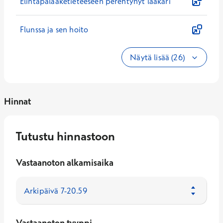
Elintapalääketieteeseen perehtynyt lääkäri
Flunssa ja sen hoito
Näytä lisää (26)
Hinnat
Tutustu hinnastoon
Vastaanoton alkamisaika
Vastaanoton tyyppi