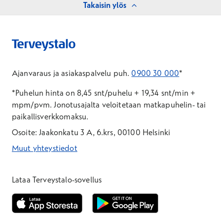
Takaisin ylös
Ajanvaraus ja asiakaspalvelu puh.
0900 30 000
*
*Puhelun hinta on 8,45 snt/puhelu + 19,34 snt/min +
mpm/pvm.
Jonotusajalta veloitetaan matkapuhelin- tai
paikallisverkkomaksu.
Osoite: Jaakonkatu 3 A, 6.krs, 00100 Helsinki
Muut yhteystiedot
*Puhelun hinta on 8,35 snt/puhelu + 19,33 snt/min + mpm/pvm
*Puhelun hinta on matkapuhelinliittymästä 8,35 snt/puhelu + 
Lataa Terveystalo-sovellus
Avautuu uuteen ikkunaan
Avautuu uuteen ikkunaan