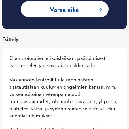
: Paula Väre, Sisät
Varaa aika
Esittely
Olen sisätautien erikoislääkäri, päätoimisesti 
työskentelen yleissisätautipoliklinikalla. 

Vastaanotolleni voit tulla moninaisten 
sisätautialaan kuuluvien ongelmien kanssa, mm. 
vaikeahoitoinen verenpainetauti, 
munuaissairaudet, kilpirauhassairaudet, ylipaino, 
diabetes, vatsa- ja sydänoireiden selvittelyt sekä 
anemiatutkimukset. 
