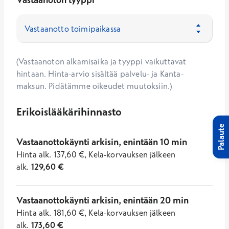
(Vastaanoton alkamisaika ja tyyppi vaikuttavat
hintaan. Hinta-arvio sisältää palvelu- ja Kanta-
maksun. Pidätämme oikeudet muutoksiin.)
Erikoislääkärihinnasto
Palaute
Vastaanottokäynti arkisin, enintään 10 min
Hinta
alk.
137,60
€
,
Kela-korvauksen jälkeen
alk.
129,60
€
Vastaanottokäynti arkisin, enintään 20 min
Hinta
alk.
181,60
€
,
Kela-korvauksen jälkeen
alk.
173,60
€