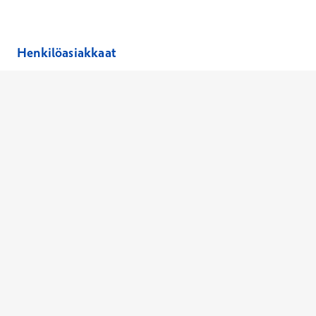
Henkilöasiakkaat
Hinnasto
Ajanvaraus
Toimipaikat
Asiantuntijat
Anna palautetta
Ajan peruutus