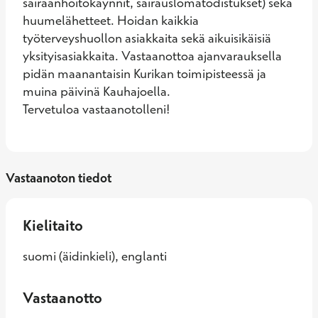
sairaanhoitokäynnit, sairauslomatodistukset) sekä 
huumelähetteet. Hoidan kaikkia 
työterveyshuollon asiakkaita sekä aikuisikäisiä 
yksityisasiakkaita. Vastaanottoa ajanvarauksella 
pidän maanantaisin Kurikan toimipisteessä ja 
muina päivinä Kauhajoella.

Tervetuloa vastaanotolleni!
Vastaanoton tiedot
Kielitaito
suomi (äidinkieli), englanti
Vastaanotto