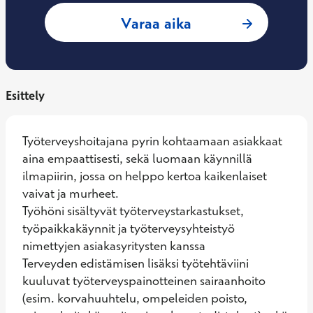
: Maija Valli, Työt
Varaa aika
Esittely
Työterveyshoitajana pyrin kohtaamaan asiakkaat 
aina empaattisesti, sekä luomaan käynnillä 
ilmapiirin, jossa on helppo kertoa kaikenlaiset 
vaivat ja murheet. 

Työhöni sisältyvät työterveystarkastukset, 
työpaikkakäynnit ja työterveysyhteistyö 
nimettyjen asiakasyritysten kanssa

Terveyden edistämisen lisäksi työtehtäviini 
kuuluvat työterveyspainotteinen sairaanhoito 
(esim. korvahuuhtelu, ompeleiden poisto, 