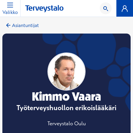
Valikko
Asiantuntijat
Kimmo Vaara
Työterveyshuollon erikoislääkäri
Terveystalo Oulu