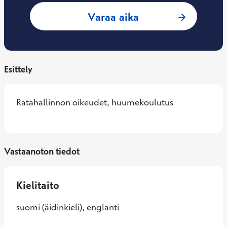
: Kimmo Vaara, Ty
Varaa aika
Esittely
Ratahallinnon oikeudet, huumekoulutus
Vastaanoton tiedot
Kielitaito
suomi (äidinkieli), englanti