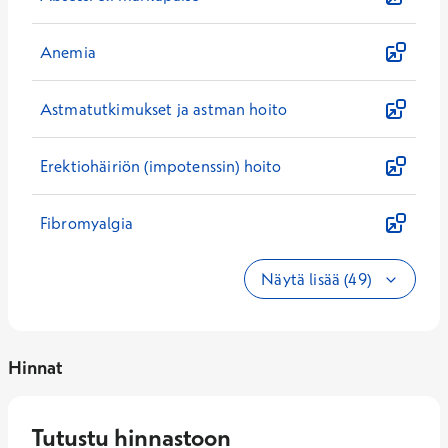
Anemia
Astmatutkimukset ja astman hoito
Erektiohäiriön (impotenssin) hoito
Fibromyalgia
Näytä lisää (49)
Hinnat
Tutustu hinnastoon