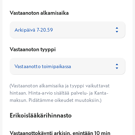
Vastaanoton alkamisaika
Vastaanoton tyyppi
(Vastaanoton alkamisaika ja tyyppi vaikuttavat
hintaan. Hinta-arvio sisältää palvelu- ja Kanta-
maksun. Pidätämme oikeudet muutoksiin.)
Erikoislääkärihinnasto
Vastaanottokäynti arkisin, enintään 10 min