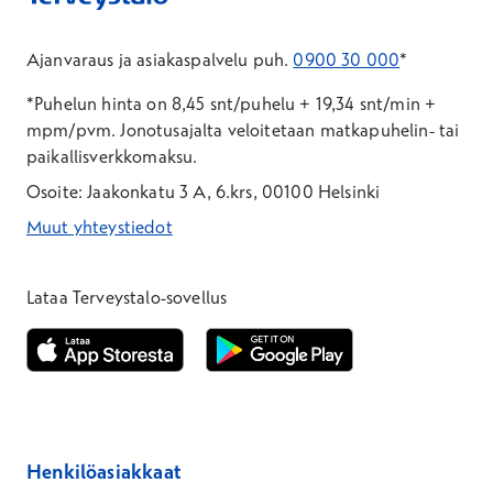
Ajanvaraus ja asiakaspalvelu puh.
0900 30 000
*
*Puhelun hinta on 8,45 snt/puhelu + 19,34 snt/min +
mpm/pvm.
Jonotusajalta veloitetaan matkapuhelin- tai
paikallisverkkomaksu.
Osoite: Jaakonkatu 3 A, 6.krs, 00100 Helsinki
Muut yhteystiedot
*Puhelun hinta on 8,35 snt/puhelu + 19,33 snt/min + mpm/pvm
*Puhelun hinta on matkapuhelinliittymästä 8,35 snt/puhelu + 
Lataa Terveystalo-sovellus
Avautuu uuteen ikkunaan
Avautuu uuteen ikkunaan
Henkilöasiakkaat