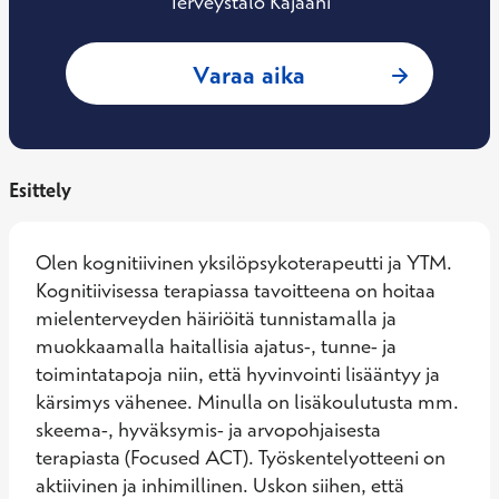
Terveystalo Kajaani
: Anneli Sinisola,
Varaa aika
Esittely
Olen kognitiivinen yksilöpsykoterapeutti ja YTM. 
Kognitiivisessa terapiassa tavoitteena on hoitaa 
mielenterveyden häiriöitä tunnistamalla ja 
muokkaamalla haitallisia ajatus-, tunne- ja 
toimintatapoja niin, että hyvinvointi lisääntyy ja 
kärsimys vähenee. Minulla on lisäkoulutusta mm. 
skeema-, hyväksymis- ja arvopohjaisesta 
terapiasta (Focused ACT). Työskentelyotteeni on 
aktiivinen ja inhimillinen. Uskon siihen, että 