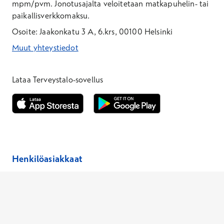
mpm/pvm.
Jonotusajalta veloitetaan matkapuhelin- tai
paikallisverkkomaksu.
Osoite: Jaakonkatu 3 A, 6.krs, 00100 Helsinki
Muut yhteystiedot
*Puhelun hinta on 8,35 snt/puhelu + 19,33 snt/min + mpm/pvm
*Puhelun hinta on matkapuhelinliittymästä 8,35 snt/puhelu + 
Lataa Terveystalo-sovellus
Avautuu uuteen ikkunaan
Avautuu uuteen ikkunaan
Henkilöasiakkaat
Hinnasto
Ajanvaraus