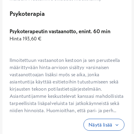
Psykoterapia
Psykoterapeutin vastaanotto, enint. 60 min
Hinta
193,60
€
Ilmoitettuun vastaanoton kestoon ja sen perusteella 
määrittyvään hinta-arvioon sisältyy varsinaisen 
vastaanottoajan lisäksi myös se aika, jonka 
asiantuntija käyttää esitietoihin tutustumiseen sekä 
kirjausten tekoon potilastietojärjestelmään. 
Asiantuntijamme keskustelevat kanssasi mahdollisista 
tarpeellisista lisäpalveluista tai jatkokäynneistä sekä 
niiden hinnoista. Huomioithan, että pari- ja perh...
Näytä lisää