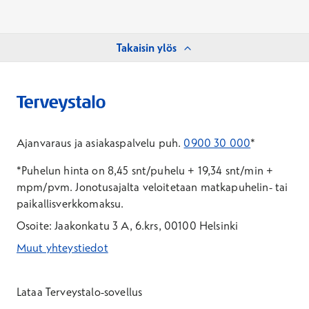
Takaisin ylös
Ajanvaraus ja asiakaspalvelu puh.
0900 30 000
*
*Puhelun hinta on 8,45 snt/puhelu + 19,34 snt/min +
mpm/pvm.
Jonotusajalta veloitetaan matkapuhelin- tai
paikallisverkkomaksu.
Osoite: Jaakonkatu 3 A, 6.krs, 00100 Helsinki
Muut yhteystiedot
*Puhelun hinta on 8,35 snt/puhelu + 19,33 snt/min + mpm/pvm
*Puhelun hinta on matkapuhelinliittymästä 8,35 snt/puhelu + 
Lataa Terveystalo-sovellus