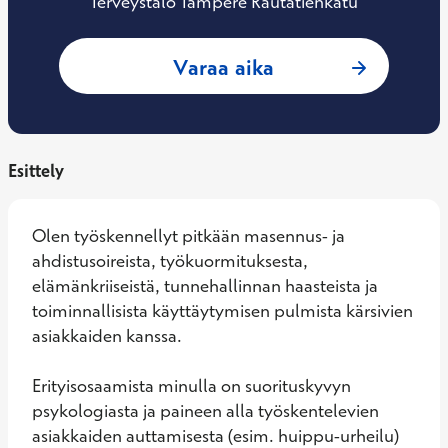
Terveystalo Tampere Rautatienkatu
: Tiina Röning, Psy
Varaa aika
Esittely
Olen työskennellyt pitkään masennus- ja 
ahdistusoireista, työkuormituksesta, 
elämänkriiseistä, tunnehallinnan haasteista ja 
toiminnallisista käyttäytymisen pulmista kärsivien 
asiakkaiden kanssa. 

Erityisosaamista minulla on suorituskyvyn 
psykologiasta ja paineen alla työskentelevien 
asiakkaiden auttamisesta (esim. huippu-urheilu) 