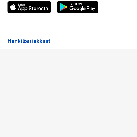
Avautuu uuteen ikkunaan
Avautuu uuteen ikkunaan
Henkilöasiakkaat
Hinnasto
Ajanvaraus
Toimipaikat
Asiantuntijat
Anna palautetta