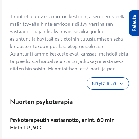
 Ilmoitettuun vastaanoton kestoon ja sen perusteella 
Palaute
määrittyvään hinta-arvioon sisältyy varsinaisen 
vastaanottoajan lisäksi myös se aika, jonka 
asiantuntija käyttää esitietoihin tutustumiseen sekä 
kirjausten tekoon potilastietojärjestelmään. 
Asiantuntijamme keskustelevat kanssasi mahdollisista 
tarpeellisista lisäpalveluista tai jatkokäynneistä sekä 
niiden hinnoista. Huomioithan, että pari- ja per...
Näytä lisää
Nuorten psykoterapia
Psykoterapeutin vastaanotto, enint. 60 min
Hinta
193,60
€