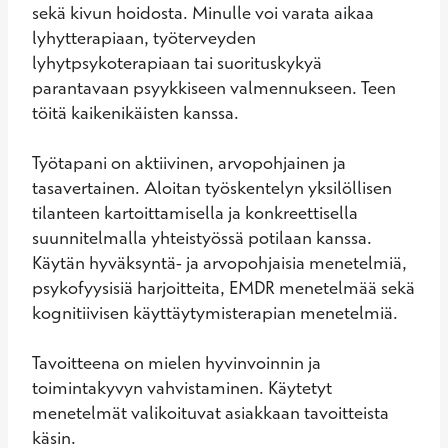
sekä kivun hoidosta. Minulle voi varata aikaa 
lyhytterapiaan, työterveyden 
lyhytpsykoterapiaan tai suorituskykyä 
parantavaan psyykkiseen valmennukseen. Teen 
töitä kaikenikäisten kanssa. 

Työtapani on aktiivinen, arvopohjainen ja 
tasavertainen. Aloitan työskentelyn yksilöllisen 
tilanteen kartoittamisella ja konkreettisella 
suunnitelmalla yhteistyössä potilaan kanssa. 
Käytän hyväksyntä- ja arvopohjaisia menetelmiä, 
psykofyysisiä harjoitteita, EMDR menetelmää sekä 
kognitiivisen käyttäytymisterapian menetelmiä. 

Tavoitteena on mielen hyvinvoinnin ja 
toimintakyvyn vahvistaminen. Käytetyt 
menetelmät valikoituvat asiakkaan tavoitteista 
käsin.