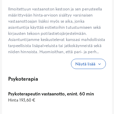
Ilmoitettuun vastaanoton kestoon ja sen perusteella 
määrittyvään hinta-arvioon sisältyy varsinaisen 
vastaanottoajan lisäksi myös se aika, jonka 
asiantuntija käyttää esitietoihin tutustumiseen sekä 
kirjausten tekoon potilastietojärjestelmään. 
Asiantuntijamme keskustelevat kanssasi mahdollisista 
tarpeellisista lisäpalveluista tai jatkokäynneistä sekä 
niiden hinnoista. Huomioithan, että pari- ja perh...
Näytä lisää
Psykoterapia
Psykoterapeutin vastaanotto, enint. 60 min
Hinta
193,60
€