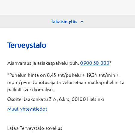
Takaisin ylös
Ajanvaraus ja asiakaspalvelu puh.
0900 30 000
*
*Puhelun hinta on 8,45 snt/puhelu + 19,34 snt/min +
mpm/pvm.
Jonotusajalta veloitetaan matkapuhelin- tai
paikallisverkkomaksu.
Osoite: Jaakonkatu 3 A, 6.krs, 00100 Helsinki
Muut yhteystiedot
*Puhelun hinta on 8,35 snt/puhelu + 19,33 snt/min + mpm/pvm
*Puhelun hinta on matkapuhelinliittymästä 8,35 snt/puhelu + 
Lataa Terveystalo-sovellus