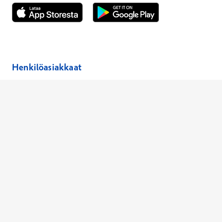
Avautuu uuteen ikkunaan
Avautuu uuteen ikkunaan
Henkilöasiakkaat
Hinnasto
Ajanvaraus
Toimipaikat
Asiantuntijat
Anna palautetta