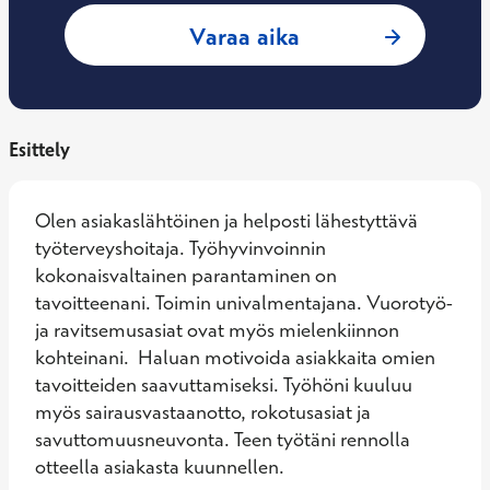
: Heidi Räsänen, T
Varaa aika
Esittely
Olen asiakaslähtöinen ja helposti lähestyttävä 
työterveyshoitaja. Työhyvinvoinnin 
kokonaisvaltainen parantaminen on 
tavoitteenani. Toimin univalmentajana. Vuorotyö- 
ja ravitsemusasiat ovat myös mielenkiinnon 
kohteinani.  Haluan motivoida asiakkaita omien 
tavoitteiden saavuttamiseksi. Työhöni kuuluu 
myös sairausvastaanotto, rokotusasiat ja 
savuttomuusneuvonta. Teen työtäni rennolla 
otteella asiakasta kuunnellen.