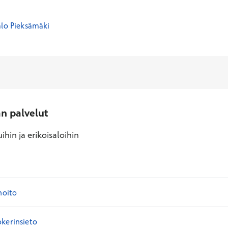
alo Pieksämäki
an palvelut
ihin ja erikoisaloihin
hoito
kerinsieto