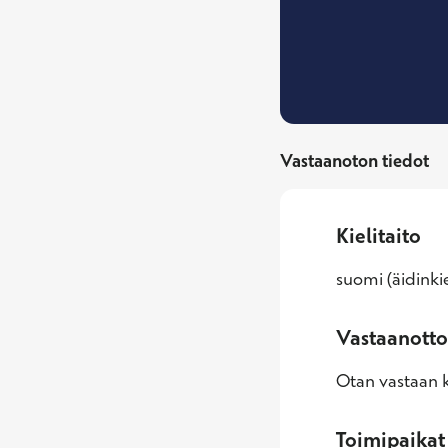
Vastaanoton tiedot
Kielitaito
suomi (äidinkie
Vastaanotto
Otan vastaan k
Toimipaikat