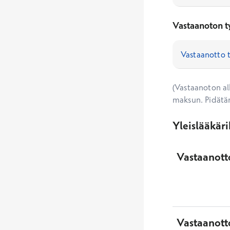
Vastaanoton t
(Vastaanoton alk
maksun. Pidätä
Yleislääkär
Vastaanotto
Vastaanott