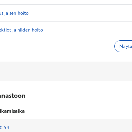
s ja sen hoito
ektiot ja niiden hoito
Näytä 
nnastoon
lkamisaika