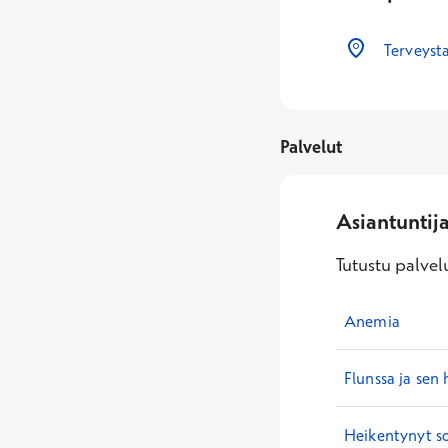
Terveyst
Palvelut
Asiantuntij
Tutustu palvelu
Anemia
Flunssa ja sen 
Heikentynyt so