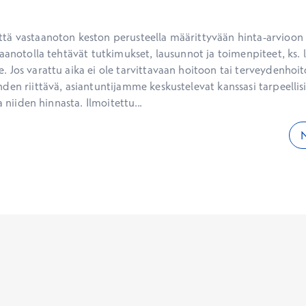
ä vastaanoton keston perusteella määrittyvään hinta-arvioon ei
aanotolla tehtävät tutkimukset, lausunnot ja toimenpiteet, ks. li
 Jos varattu aika ei ole tarvittavaan hoitoon tai terveydenhoit
den riittävä, asiantuntijamme keskustelevat kanssasi tarpeellisi
a niiden hinnasta. Ilmoitettu...
N