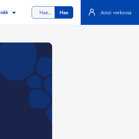
isää
Hae
Asioi verkossa