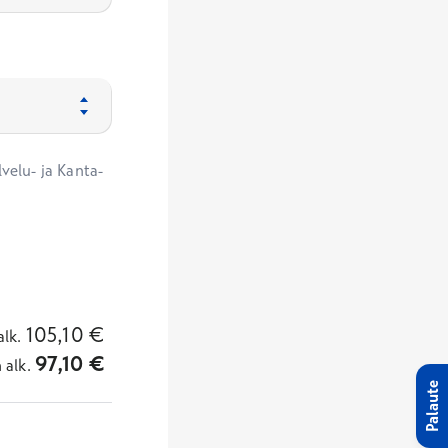
velu- ja Kanta-
105,10
€
alk.
97,10
€
n
alk.
Palaute