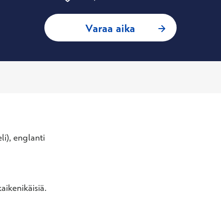
: Aino Paunonen, L
Varaa aika
li), englanti
aikenikäisiä.