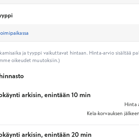
yyppi
amisaika ja tyyppi vaikuttavat hintaan. Hinta-arvio sisältää pal
mme oikeudet muutoksiin.)
ihinnasto
käynti arkisin, enintään 10 min
Hinta
Kela-korvauksen jälkee
okäynti arkisin, enintään 20 min