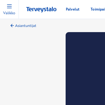
Palvelut
Toimipa
Valikko
Asiantuntijat