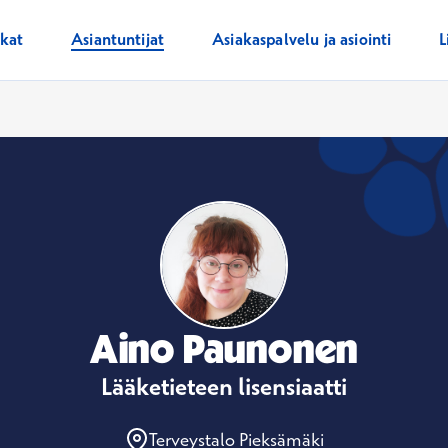
ikat
Asiantuntijat
Asiakaspalvelu ja asiointi
L
Aino Paunonen
Lääketieteen lisensiaatti
Terveystalo Pieksämäki