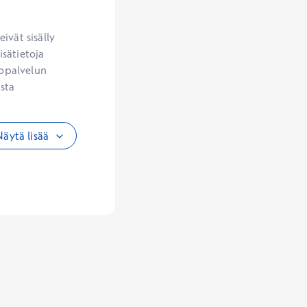
vät sisälly 
sätietoja 
opalvelun 
sta 
äytä lisää