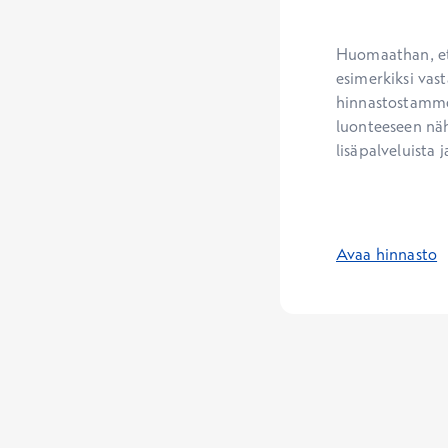
Huomaathan, ett
esimerkiksi vast
hinnastostamme.
luonteeseen näh
lisäpalveluista j
Avaa hinnasto