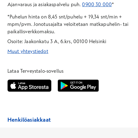
Ajanvaraus ja asiakaspalvelu puh.
0900 30 000
*
*Puhelun hinta on 8,45 snt/puhelu + 19,34 snt/min +
mpm/pvm.
Jonotusajalta veloitetaan matkapuhelin- tai
paikallisverkkomaksu.
Osoite: Jaakonkatu 3 A, 6.krs, 00100 Helsinki
Muut yhteystiedot
*Puhelun hinta on 8,35 snt/puhelu + 19,33 snt/min + mpm/pvm
*Puhelun hinta on matkapuhelinliittymästä 8,35 snt/puhelu + 
Lataa Terveystalo-sovellus
Avautuu uuteen ikkunaan
Avautuu uuteen ikkunaan
Henkilöasiakkaat
Hinnasto