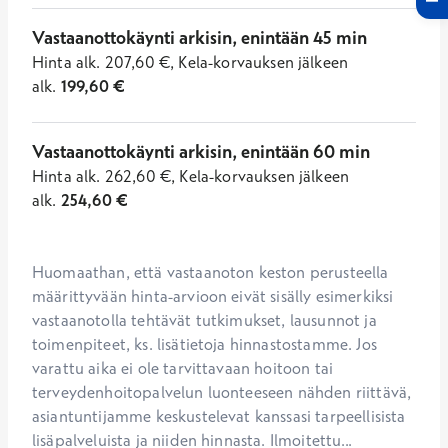
Vastaanottokäynti arkisin, enintään 45 min
Hinta
alk.
207,60
€
,
Kela-korvauksen jälkeen
alk.
199,60
€
Vastaanottokäynti arkisin, enintään 60 min
Hinta
alk.
262,60
€
,
Kela-korvauksen jälkeen
alk.
254,60
€
Huomaathan, että vastaanoton keston perusteella 
määrittyvään hinta-arvioon eivät sisälly esimerkiksi 
vastaanotolla tehtävät tutkimukset, lausunnot ja 
toimenpiteet, ks. lisätietoja hinnastostamme. Jos 
varattu aika ei ole tarvittavaan hoitoon tai 
terveydenhoitopalvelun luonteeseen nähden riittävä, 
asiantuntijamme keskustelevat kanssasi tarpeellisista 
lisäpalveluista ja niiden hinnasta. Ilmoitettu...