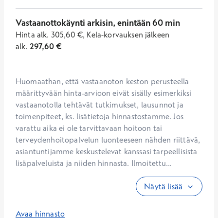
Vastaanottokäynti arkisin, enintään 60 min
Hinta
alk.
305,60
€
,
Kela-korvauksen jälkeen
alk.
297,60
€
Huomaathan, että vastaanoton keston perusteella 
määrittyvään hinta-arvioon eivät sisälly esimerkiksi 
vastaanotolla tehtävät tutkimukset, lausunnot ja 
toimenpiteet, ks. lisätietoja hinnastostamme. Jos 
varattu aika ei ole tarvittavaan hoitoon tai 
terveydenhoitopalvelun luonteeseen nähden riittävä, 
asiantuntijamme keskustelevat kanssasi tarpeellisista 
lisäpalveluista ja niiden hinnasta. Ilmoitettu...
Näytä lisää
Avaa hinnasto