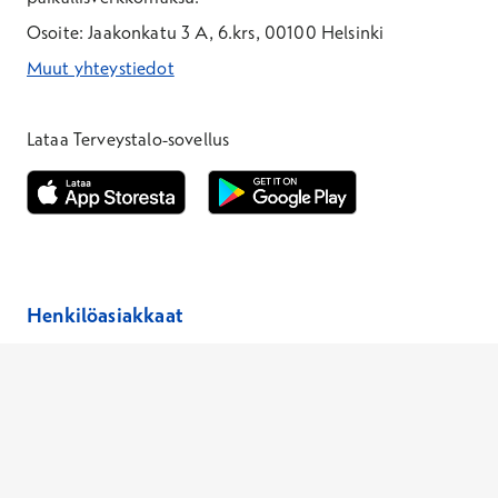
Osoite: Jaakonkatu 3 A, 6.krs, 00100 Helsinki
Muut yhteystiedot
*Puhelun hinta on 8,35 snt/puhelu + 19,33 snt/min + mpm/pvm
*Puhelun hinta on matkapuhelinliittymästä 8,35 snt/puhelu + 
Lataa Terveystalo-sovellus
Avautuu uuteen ikkunaan
Avautuu uuteen ikkunaan
Henkilöasiakkaat
Hinnasto
Ajanvaraus
Toimipaikat