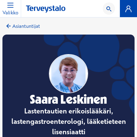
Valikko
Asiantuntijat
Saara Leskinen
Lastentautien erikoislääkäri,
lastengastroenterologi, lääketieteen
lisensiaatti