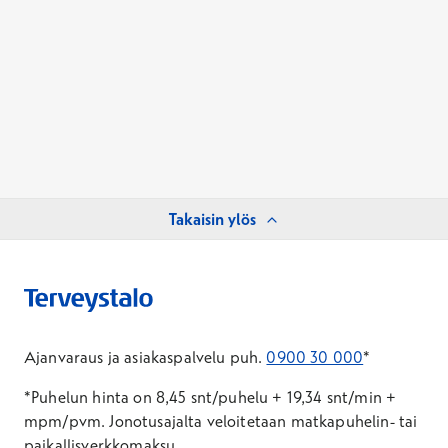
Takaisin ylös
Ajanvaraus ja asiakaspalvelu puh.
0900 30 000
*
*Puhelun hinta on 8,45 snt/puhelu + 19,34 snt/min +
mpm/pvm.
Jonotusajalta veloitetaan matkapuhelin- tai
paikallisverkkomaksu.