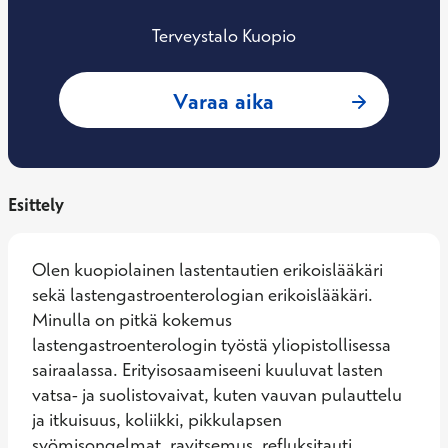
Terveystalo Kuopio
: Saara Leskinen, L
Varaa aika
Esittely
Olen kuopiolainen lastentautien erikoislääkäri 
sekä lastengastroenterologian erikoislääkäri. 
Minulla on pitkä kokemus 
lastengastroenterologin työstä yliopistollisessa 
sairaalassa. Erityisosaamiseeni kuuluvat lasten 
vatsa- ja suolistovaivat, kuten vauvan pulauttelu 
ja itkuisuus, koliikki, pikkulapsen 
syömisongelmat, ravitsemus, refluksitauti, 