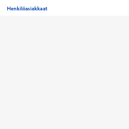
Henkilöasiakkaat
Hinnasto
Ajanvaraus
Toimipaikat
Asiantuntijat
Anna palautetta
Ajan peruutus
Kaikki palvelut