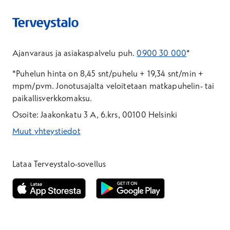
Ajanvaraus ja asiakaspalvelu puh.
0900 30 000
*
*Puhelun hinta on 8,45 snt/puhelu + 19,34 snt/min +
mpm/pvm.
Jonotusajalta veloitetaan matkapuhelin- tai
paikallisverkkomaksu.
Osoite: Jaakonkatu 3 A, 6.krs, 00100 Helsinki
Muut yhteystiedot
*Puhelun hinta on 8,35 snt/puhelu + 19,33 snt/min + mpm/pvm
*Puhelun hinta on matkapuhelinliittymästä 8,35 snt/puhelu + 
Lataa Terveystalo-sovellus
Avautuu uuteen ikkunaan
Avautuu uuteen ikkunaan