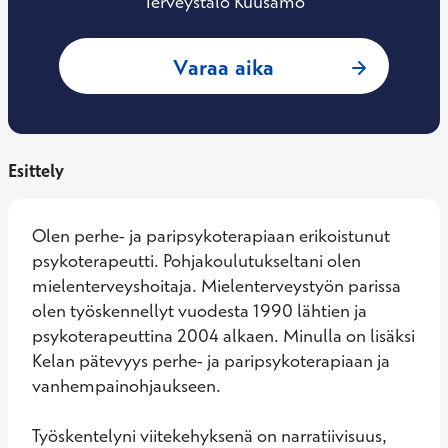
Terveystalo Kuusamo
: Marja Leskelä, P
Varaa aika
Esittely
Olen perhe- ja paripsykoterapiaan erikoistunut 
psykoterapeutti. Pohjakoulutukseltani olen 
mielenterveyshoitaja. Mielenterveystyön parissa 
olen työskennellyt vuodesta 1990 lähtien ja 
psykoterapeuttina 2004 alkaen. Minulla on lisäksi 
Kelan pätevyys perhe- ja paripsykoterapiaan ja 
vanhempainohjaukseen.

Työskentelyni viitekehyksenä on narratiivisuus, 