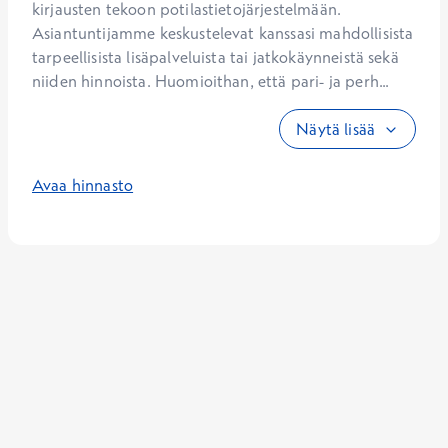
kirjausten tekoon potilastietojärjestelmään. 
Asiantuntijamme keskustelevat kanssasi mahdollisista 
tarpeellisista lisäpalveluista tai jatkokäynneistä sekä 
niiden hinnoista. Huomioithan, että pari- ja perh...
Näytä lisää
Avaa hinnasto