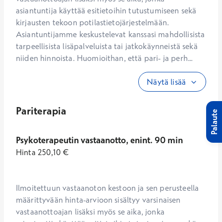
asiantuntija käyttää esitietoihin tutustumiseen sekä 
kirjausten tekoon potilastietojärjestelmään. 
Asiantuntijamme keskustelevat kanssasi mahdollisista 
tarpeellisista lisäpalveluista tai jatkokäynneistä sekä 
niiden hinnoista. Huomioithan, että pari- ja perh...
Näytä lisää
Pariterapia
Palaute
Psykoterapeutin vastaanotto, enint. 90 min
Hinta
250,10
€
Ilmoitettuun vastaanoton kestoon ja sen perusteella 
määrittyvään hinta-arvioon sisältyy varsinaisen 
vastaanottoajan lisäksi myös se aika, jonka 