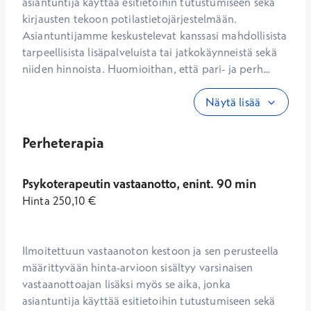
asiantuntija käyttää esitietoihin tutustumiseen sekä 
kirjausten tekoon potilastietojärjestelmään. 
Asiantuntijamme keskustelevat kanssasi mahdollisista 
tarpeellisista lisäpalveluista tai jatkokäynneistä sekä 
niiden hinnoista. Huomioithan, että pari- ja perh...
Näytä lisää
Perheterapia
Psykoterapeutin vastaanotto, enint. 90 min
Hinta
250,10
€
Ilmoitettuun vastaanoton kestoon ja sen perusteella 
määrittyvään hinta-arvioon sisältyy varsinaisen 
vastaanottoajan lisäksi myös se aika, jonka 
asiantuntija käyttää esitietoihin tutustumiseen sekä 