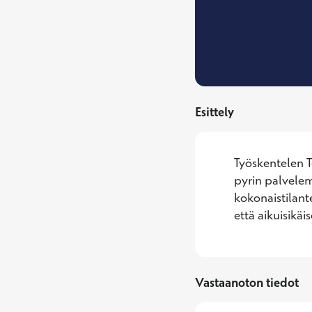
Esittely
Työskentelen T
pyrin palvelem
kokonaistilant
että aikuisikäi
Vastaanoton tiedot