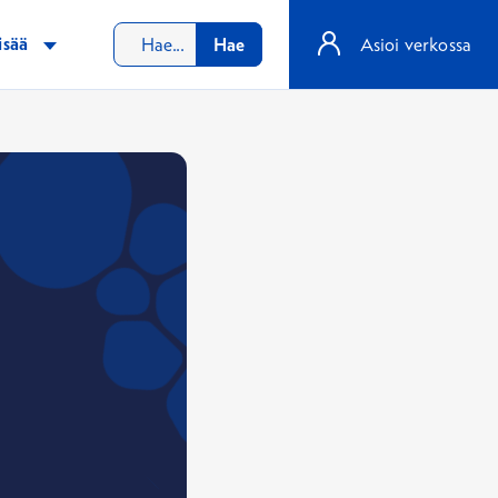
isää
Hae
Asioi verkossa