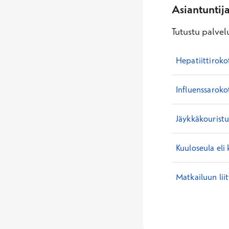
Asiantuntij
Tutustu palvelu
Hepatiittiroko
Influenssaroko
Jäykkäkouristu
Kuuloseula eli 
Matkailuun lii