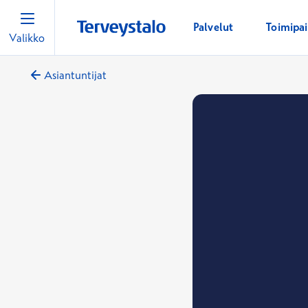
Palvelut
Toimipa
Valikko
Asiantuntijat