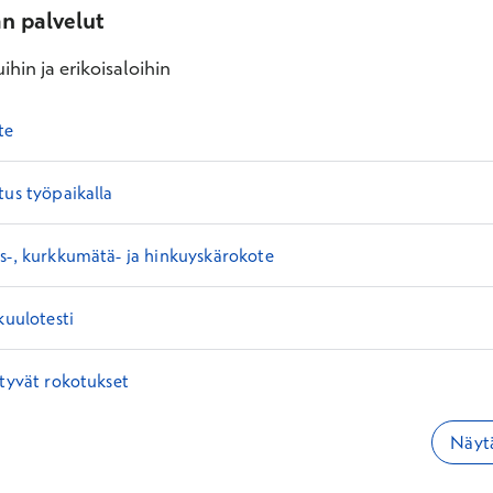
an palvelut
ihin ja erikoisaloihin
te
tus työpaikalla
s-, kurkkumätä- ja hinkuyskärokote
kuulotesti
ttyvät rokotukset
Näytä