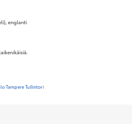
li), englanti
aikenikäisiä.
lo Tampere Tullintori