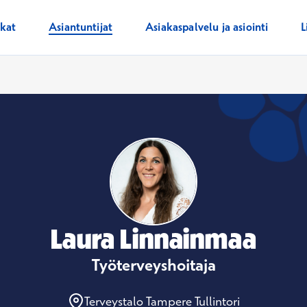
ikat
Asiantuntijat
Asiakaspalvelu ja asiointi
L
Laura Linnainmaa
Työterveyshoitaja
Terveystalo Tampere Tullintori