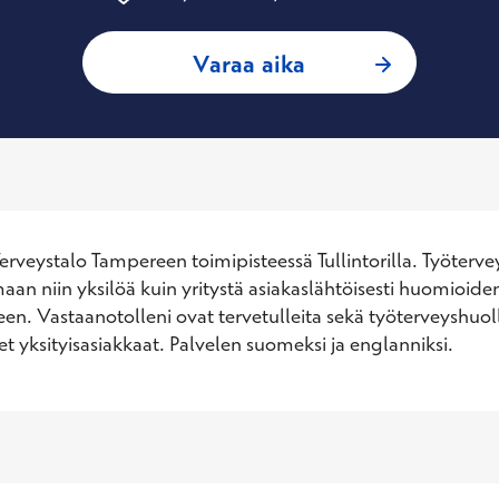
: Laura Linnainmaa
Varaa aika
erveystalo Tampereen toimipisteessä Tullintorilla. Työtervey
aan niin yksilöä kuin yritystä asiakaslähtöisesti huomioiden
een. Vastaanotolleni ovat tervetulleita sekä työterveyshuoll
set yksityisasiakkaat. Palvelen suomeksi ja englanniksi.