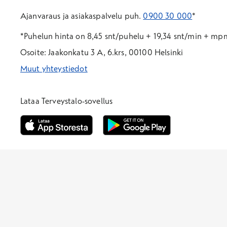
Ajanvaraus ja asiakaspalvelu puh.
0900 30 000
*
*Puhelun hinta on 8,45 snt/puhelu + 19,34 snt/min + m
Osoite: Jaakonkatu 3 A, 6.krs, 00100 Helsinki
Muut yhteystiedot
*Puhelun hinta on 8,35 snt/puhelu + 19,33 snt/min + mpm/
*Puhelun hinta on matkapuhelinliittymästä 8,35 snt/puhelu 
Lataa Terveystalo-sovellus
Avautuu uuteen ikkunaan
Avautuu uuteen ikkunaan
Henkilöasiakkaat
Hinnasto