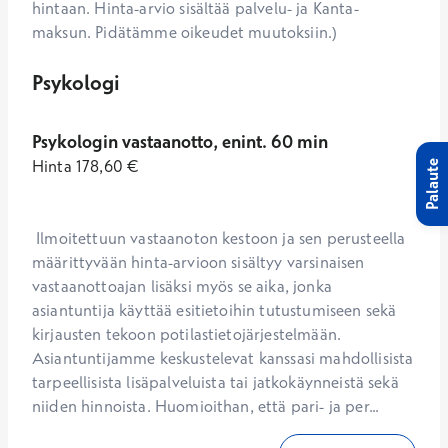
hintaan. Hinta-arvio sisältää palvelu- ja Kanta-
maksun. Pidätämme oikeudet muutoksiin.)
Psykologi
Psykologin vastaanotto, enint. 60 min
Hinta
178,60
€
Palaute
 Ilmoitettuun vastaanoton kestoon ja sen perusteella 
määrittyvään hinta-arvioon sisältyy varsinaisen 
vastaanottoajan lisäksi myös se aika, jonka 
asiantuntija käyttää esitietoihin tutustumiseen sekä 
kirjausten tekoon potilastietojärjestelmään. 
Asiantuntijamme keskustelevat kanssasi mahdollisista 
tarpeellisista lisäpalveluista tai jatkokäynneistä sekä 
niiden hinnoista. Huomioithan, että pari- ja per...