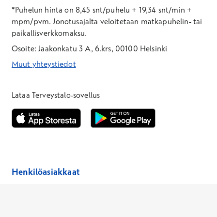
*Puhelun hinta on 8,45 snt/puhelu + 19,34 snt/min +
mpm/pvm.
Jonotusajalta veloitetaan matkapuhelin- tai
paikallisverkkomaksu.
Osoite: Jaakonkatu 3 A, 6.krs, 00100 Helsinki
Muut yhteystiedot
*Puhelun hinta on 8,35 snt/puhelu + 19,33 snt/min + mpm/pvm
*Puhelun hinta on matkapuhelinliittymästä 8,35 snt/puhelu + 
Lataa Terveystalo-sovellus
Avautuu uuteen ikkunaan
Avautuu uuteen ikkunaan
Henkilöasiakkaat
Hinnasto