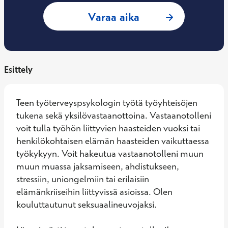
: Julia Laukkanen,
Varaa aika
Esittely
Teen työterveyspsykologin työtä työyhteisöjen 
tukena sekä yksilövastaanottoina. Vastaanotolleni 
voit tulla työhön liittyvien haasteiden vuoksi tai 
henkilökohtaisen elämän haasteiden vaikuttaessa 
työkykyyn. Voit hakeutua vastaanotolleni muun 
muun muassa jaksamiseen, ahdistukseen, 
stressiin, uniongelmiin tai erilaisiin 
elämänkriiseihin liittyvissä asioissa. Olen 
kouluttautunut seksuaalineuvojaksi. 
