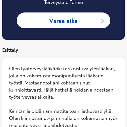
Terveystalo Tornio
: Ninni-Ingrid Kok
Varaa aika
Esittely
Olen työterveyslääkäriksi erikoistuva yleislääkäri, 
jolla on kokemusta monipuolisesta lääkärin 
työstä. Vastaanotollani kohtaan sinut 
kunnioittavasti. Tällä hetkellä hoidan ainoastaan 
työterveysasiakkaita. 

Kehitän ja pidän ammattitaitoani jatkuvasti yllä. 
Olen kiinnostunut- ja minulla on kokemusta myös 
mielenterveys- ja päihdetyöstä.
