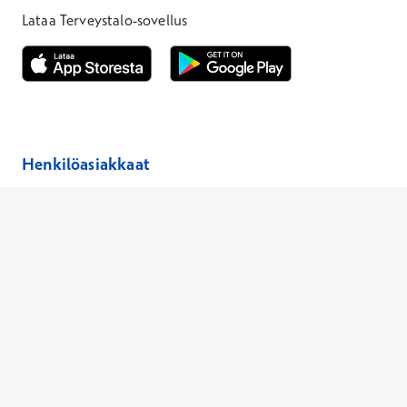
Lataa Terveystalo-sovellus
Avautuu uuteen ikkunaan
Avautuu uuteen ikkunaan
Henkilöasiakkaat
Hinnasto
Ajanvaraus
Toimipaikat
Asiantuntijat