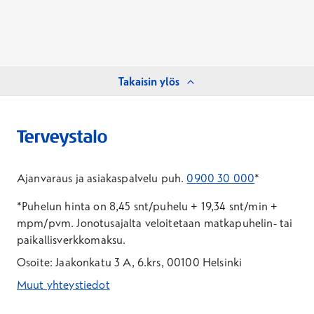
Takaisin ylös
Ajanvaraus ja asiakaspalvelu puh.
0900 30 000
*
*Puhelun hinta on 8,45 snt/puhelu + 19,34 snt/min +
mpm/pvm.
Jonotusajalta veloitetaan matkapuhelin- tai
paikallisverkkomaksu.
Osoite: Jaakonkatu 3 A, 6.krs, 00100 Helsinki
Muut yhteystiedot
*Puhelun hinta on 8,35 snt/puhelu + 19,33 snt/min + mpm/pvm
*Puhelun hinta on matkapuhelinliittymästä 8,35 snt/puhelu + 