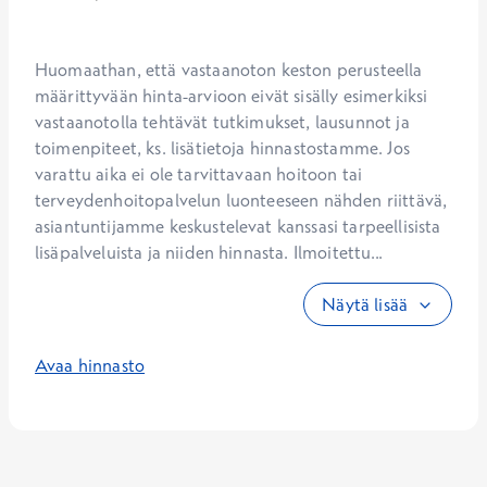
Huomaathan, että vastaanoton keston perusteella 
määrittyvään hinta-arvioon eivät sisälly esimerkiksi 
vastaanotolla tehtävät tutkimukset, lausunnot ja 
toimenpiteet, ks. lisätietoja hinnastostamme. Jos 
varattu aika ei ole tarvittavaan hoitoon tai 
terveydenhoitopalvelun luonteeseen nähden riittävä, 
asiantuntijamme keskustelevat kanssasi tarpeellisista 
lisäpalveluista ja niiden hinnasta. Ilmoitettu...
Näytä lisää
Avaa hinnasto