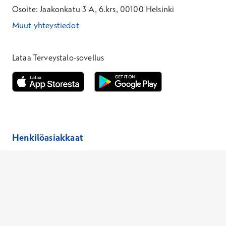
Osoite: Jaakonkatu 3 A, 6.krs, 00100 Helsinki
Muut yhteystiedot
*Puhelun hinta on 8,35 snt/puhelu + 19,33 snt/min + mpm/pvm
*Puhelun hinta on matkapuhelinliittymästä 8,35 snt/puhelu + 
Lataa Terveystalo-sovellus
Avautuu uuteen ikkunaan
Avautuu uuteen ikkunaan
Henkilöasiakkaat
Hinnasto
Ajanvaraus
Toimipaikat