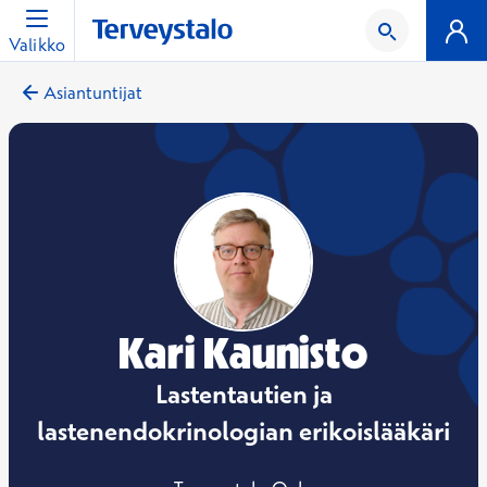
Valikko
Asiantuntijat
Kari Kaunisto
Lastentautien ja
lastenendokrinologian erikoislääkäri