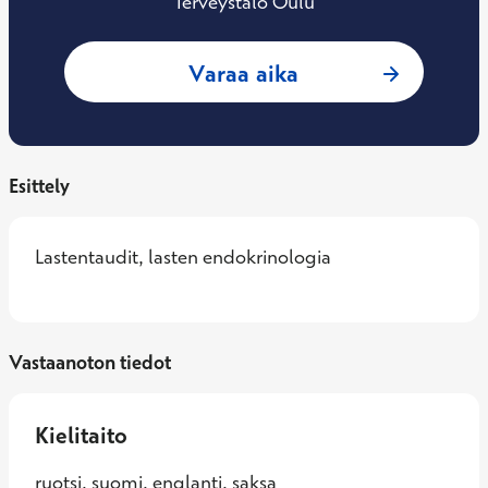
Terveystalo Oulu
: Kari Kaunisto, L
Varaa aika
Esittely
Lastentaudit, lasten endokrinologia
Vastaanoton tiedot
Kielitaito
ruotsi, suomi, englanti, saksa