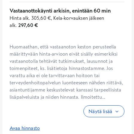
Vastaanottokäynti arkisin, enintään 60 min
Hinta
alk.
305,60
€
,
Kela-korvauksen jälkeen
alk.
297,60
€
Huomaathan, että vastaanoton keston perusteella 
määrittyvään hinta-arvioon eivät sisälly esimerkiksi 
vastaanotolla tehtävät tutkimukset, lausunnot ja 
toimenpiteet, ks. lisätietoja hinnastostamme. Jos 
varattu aika ei ole tarvittavaan hoitoon tai 
terveydenhoitopalvelun luonteeseen nähden riittävä, 
asiantuntijamme keskustelevat kanssasi tarpeellisista 
lisäpalveluista ja niiden hinnasta. Ilmoitettu...
Näytä lisää
Avaa hinnasto