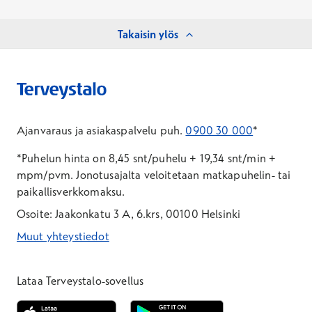
Takaisin ylös
Ajanvaraus ja asiakaspalvelu puh.
0900 30 000
*
*Puhelun hinta on 8,45 snt/puhelu + 19,34 snt/min +
mpm/pvm.
Jonotusajalta veloitetaan matkapuhelin- tai
paikallisverkkomaksu.
Osoite: Jaakonkatu 3 A, 6.krs, 00100 Helsinki
Muut yhteystiedot
*Puhelun hinta on 8,35 snt/puhelu + 19,33 snt/min + mpm/pvm
*Puhelun hinta on matkapuhelinliittymästä 8,35 snt/puhelu + 
Lataa Terveystalo-sovellus