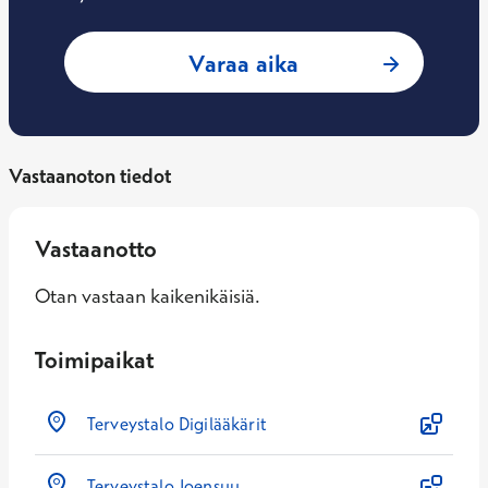
: Juho Kaskipalo, Y
Varaa aika
Vastaanoton tiedot
Vastaanotto
Otan vastaan kaikenikäisiä.
Toimipaikat
Terveystalo Digilääkärit
Terveystalo Joensuu