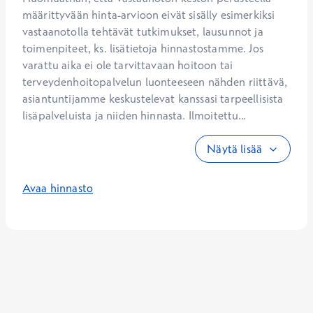
määrittyvään hinta-arvioon eivät sisälly esimerkiksi 
vastaanotolla tehtävät tutkimukset, lausunnot ja 
toimenpiteet, ks. lisätietoja hinnastostamme. Jos 
varattu aika ei ole tarvittavaan hoitoon tai 
terveydenhoitopalvelun luonteeseen nähden riittävä, 
asiantuntijamme keskustelevat kanssasi tarpeellisista 
lisäpalveluista ja niiden hinnasta. Ilmoitettu...
Näytä lisää
Avaa hinnasto