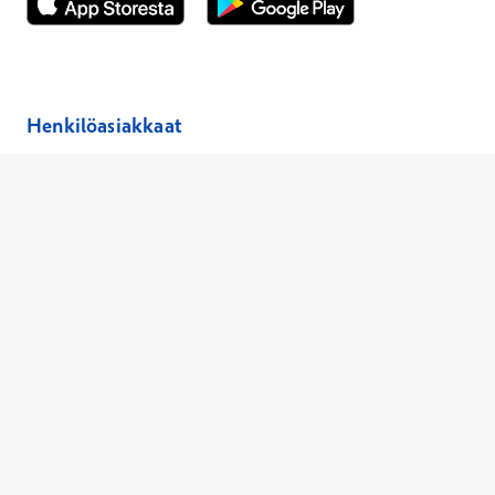
Avautuu uuteen ikkunaan
Avautuu uuteen ikkunaan
Henkilöasiakkaat
Hinnasto
Ajanvaraus
Toimipaikat
Asiantuntijat
Anna palautetta
Ajan peruutus