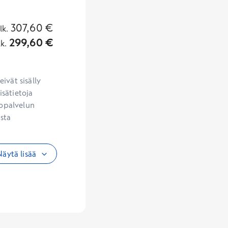
307,60
€
lk.
299,60
€
lk.
vät sisälly 
sätietoja 
opalvelun 
sta 
äytä lisää