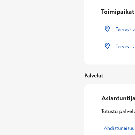
Toimipaikat
Terveyst
Terveyst
Palvelut
Asiantuntij
Tutustu palvelu
Ahdistuneisuu