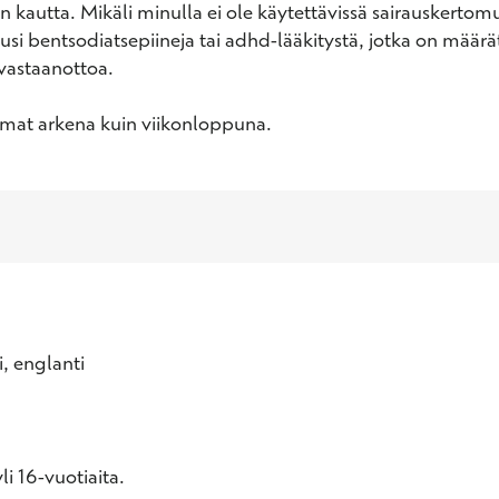
 kautta. Mikäli minulla ei ole käytettävissä sairauskertomus
uusi bentsodiatsepiineja tai adhd-lääkitystä, jotka on määrä
astaanottoa. 

amat arkena kuin viikonloppuna.
, englanti
i 16-vuotiaita.