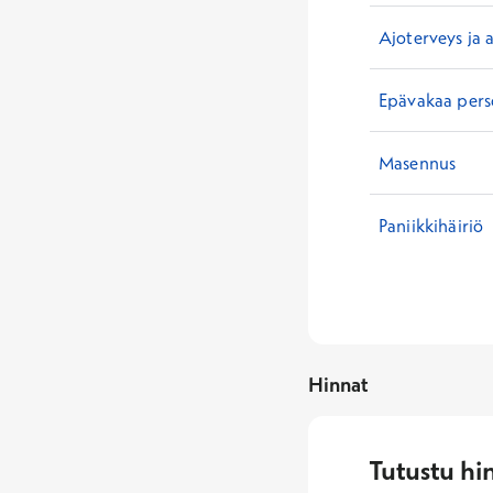
Ajoterveys ja 
Epävakaa perso
Masennus
Paniikkihäiriö
Hinnat
Tutustu hi