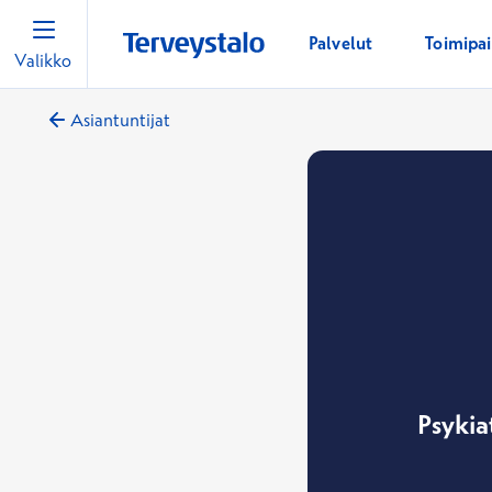
Palvelut
Toimipa
Valikko
Asiantuntijat
Psykia