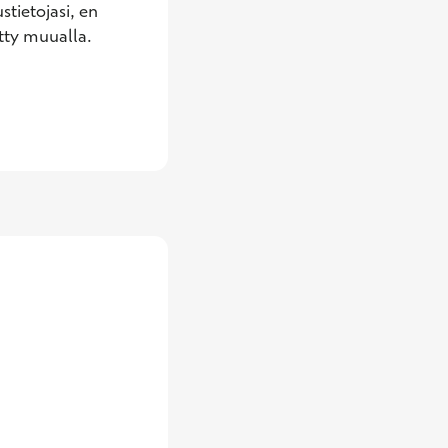
tietojasi, en 
tty muualla. 