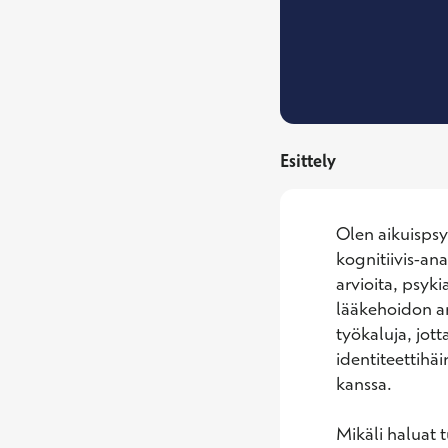
Esittely
Olen aikuispsyk
kognitiivis-an
arvioita, psyki
lääkehoidon ar
työkaluja, jot
identiteettihäi
kanssa. 

Mikäli haluat 