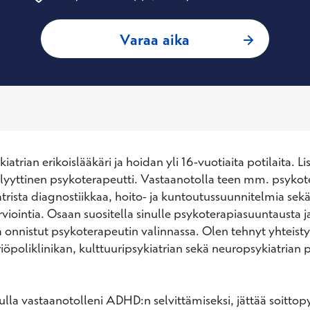
: Carolina Keinänen
Varaa aika
iatrian erikoislääkäri ja hoidan yli 16-vuotiaita potilaita. Lis
alyyttinen psykoterapeutti. Vastaanotolla teen mm. psykot
atrista diagnostiikkaa, hoito- ja kuntoutussuunnitelmia sekä
viointia. Osaan suositella sinulle psykoterapiasuuntausta ja
ta onnistut psykoterapeutin valinnassa. Olen tehnyt yhteist
riöpoliklinikan, kulttuuripsykiatrian sekä neuropsykiatrian p
tulla vastaanotolleni ADHD:n selvittämiseksi, jättää soittop