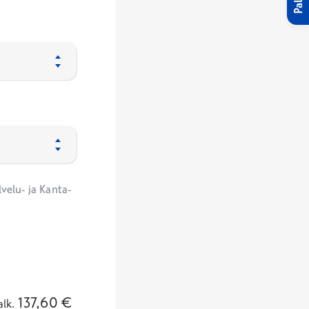
velu- ja Kanta-
137,60
€
alk.