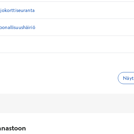
ajokorttiseuranta
onallisuushäiriö
Näytä
nnastoon