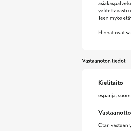
asiakaspalvelun
valitettavasti 
Teen myös etäv
Hinnat ovat s
Vastaanoton tiedot
Kielitaito
espanja, suomi
Vastaanotto
Otan vastaan yl