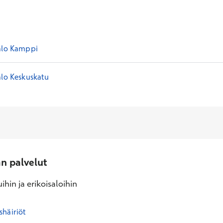
alo Kamppi
alo Keskuskatu
an palvelut
ihin ja erikoisaloihin
shäiriöt