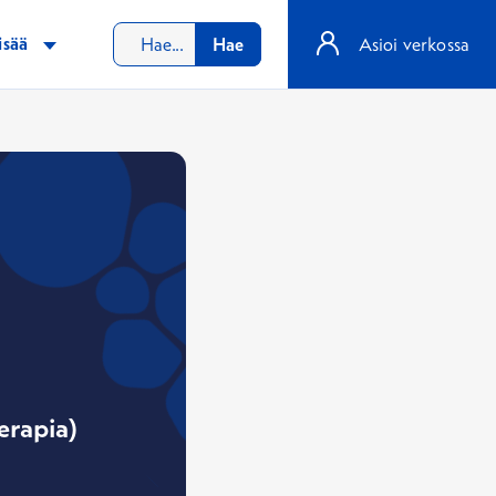
isää
Hae
Asioi verkossa
erapia)