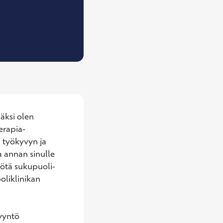
, Psykiatrian erikoislääkäri, Psykoterapeutti (y
äksi olen 
erapia-
 työkyvyn ja 
 annan sinulle 
yötä sukupuoli-
oliklinikan 
yyntö 