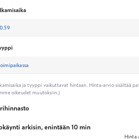
lkamisaika
yyppi
amisaika ja tyyppi vaikuttavat hintaan. Hinta-arvio sisältää pal
mme oikeudet muutoksiin.)
ärihinnasto
käynti arkisin, enintään 10 min
Hinta