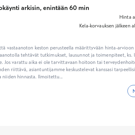
okäynti arkisin, enintään 60 min
Hinta
a
Kela-korvauksen jälkeen
a
ä vastaanoton keston perusteella määrittyvään hinta-arvioon ei
aanotolla tehtävät tutkimukset, lausunnot ja toimenpiteet, ks. li
 Jos varattu aika ei ole tarvittavaan hoitoon tai terveydenhoit
den riittävä, asiantuntijamme keskustelevat kanssasi tarpeellisi
a niiden hinnasta. Ilmoitettu...
N