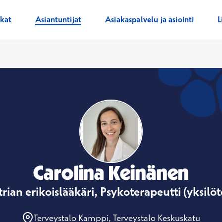
ikat
Asiantuntijat
Asiakaspalvelu ja asiointi
L
Carolina Keinänen
trian erikoislääkäri, Psykoterapeutti (yksilöt
Terveystalo Kamppi, Terveystalo Keskuskatu