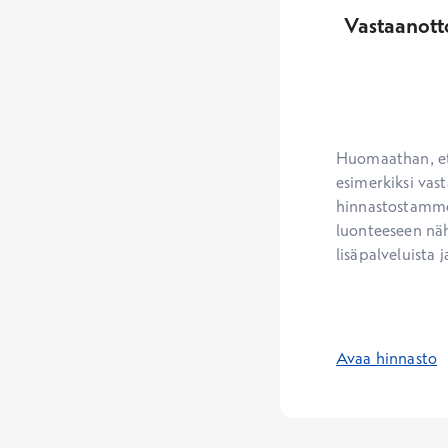
Vastaanott
Huomaathan, ett
esimerkiksi vast
hinnastostamme.
luonteeseen näh
lisäpalveluista j
Avaa hinnasto