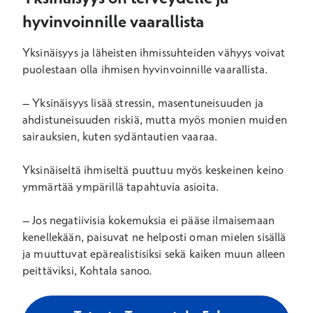
hyvinvoinnille vaarallista
Yksinäisyys ja läheisten ihmissuhteiden vähyys voivat
puolestaan olla ihmisen hyvinvoinnille vaarallista.
– Yksinäisyys lisää stressin, masentuneisuuden ja
ahdistuneisuuden riskiä, mutta myös monien muiden
sairauksien, kuten sydäntautien vaaraa.
Yksinäiseltä ihmiseltä puuttuu myös keskeinen keino
ymmärtää ympärillä tapahtuvia asioita.
– Jos negatiivisia kokemuksia ei pääse ilmaisemaan
kenellekään, paisuvat ne helposti oman mielen sisällä
ja muuttuvat epärealistisiksi sekä kaiken muun alleen
peittäviksi, Kohtala sanoo.