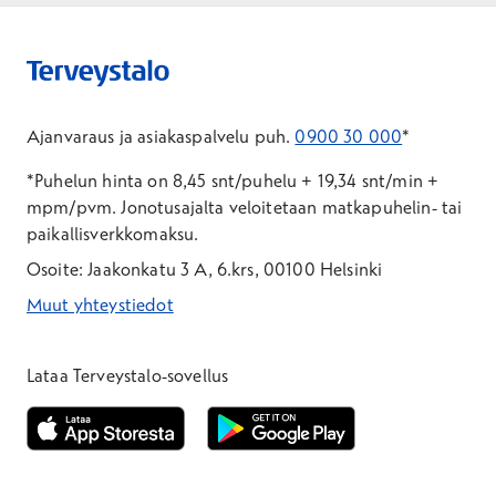
Ajanvaraus ja asiakaspalvelu puh.
0900 30 000
*
*Puhelun hinta on 8,45 snt/puhelu + 19,34 snt/min +
mpm/pvm.
Jonotusajalta veloitetaan matkapuhelin- tai
paikallisverkkomaksu.
Osoite: Jaakonkatu 3 A, 6.krs, 00100 Helsinki
Muut yhteystiedot
*Puhelun hinta on 8,35 snt/puhelu + 19,33 snt/min + mpm/pvm
*Puhelun hinta on matkapuhelinliittymästä 8,35 snt/puhelu + 
Lataa Terveystalo-sovellus
Avautuu uuteen ikkunaan
Avautuu uuteen ikkunaan