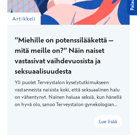
Palaute
Artikkeli
”Miehille on potenssilääkettä –
mitä meille on?” Näin naiset
vastasivat vaihdevuosista ja
seksuaalisuudesta
Yli puolet Terveystalon kyselytutkimukseen
vastanneista naisista koki, että seksuaalinen halu
on vähentynyt. Nainen haluaa seksiä, kun hänellä
on hyvä olo, sanoo Terveystalon gynekologian
erikoisalajohtaja Satu Wedenoja.
Lue lisää