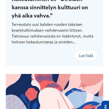
kanssa sinnittelyn kulttuuri on
yhä aika vahva."
Terveystalo uusi kahden vuoden takaisen
kyselytutkimuksen vaihdevuosiin liittyen.
Tietoisuus vaihdevuosista on lisääntynyt, mutta
hoitoon hakeutumisessa ja oireiden
tunnistamisessa on vielä parantamisen varaa.
Lue lisää