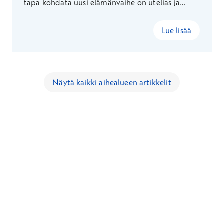
tapa kohdata uusi elämänvaihe on utelias ja
aktiivinen ote elämästä.
Lue lisää
Näytä kaikki aihealueen artikkelit