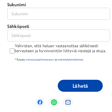
Sukunimi
Sähköposti
Vahvistan, että haluan vastaanottaa sähköisesti
terveyteen ja hyvinvointiin liittyviä viestejä ja etuja.
* Tutustu
tietosuojaselosteeseen
ja
evästekäytäntöömme
.
Lähetä
Avautuu uuteen ikkunaan
Avautuu uuteen ikkunaan
Avautuu uuteen ikkunaan