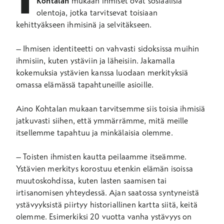
Kohtalan
mukaan ihmiset ovat sosiaalisia
olentoja, jotka tarvitsevat toisiaan
kehittyäkseen ihmisinä ja selvitäkseen.
– Ihmisen identiteetti on vahvasti sidoksissa muihin
ihmisiin, kuten ystäviin ja läheisiin. Jakamalla
kokemuksia ystävien kanssa luodaan merkityksiä
omassa elämässä tapahtuneille asioille.
Aino Kohtalan mukaan tarvitsemme siis toisia ihmisiä
jatkuvasti siihen, että ymmärrämme, mitä meille
itsellemme tapahtuu ja minkälaisia olemme.
– Toisten ihmisten kautta peilaamme itseämme.
Ystävien merkitys korostuu etenkin elämän isoissa
muutoskohdissa, kuten lasten saamisen tai
irtisanomisen yhteydessä. Ajan saatossa syntyneistä
ystävyyksistä piirtyy historiallinen kartta siitä, keitä
olemme. Esimerkiksi 20 vuotta vanha ystävyys on