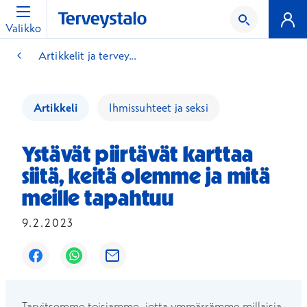
Valikko
Artikkelit ja tervey...
Artikkeli
Ihmissuhteet ja seksi
Ystävät piirtävät karttaa
siitä, keitä olemme ja mitä
meille tapahtuu
9.2.2023
Avautuu uuteen ikkunaan
Avautuu uuteen ikkunaan
Avautuu uuteen ikkunaan
Tarvitsemme toisiamme, jotta ymmärrämme millaisia