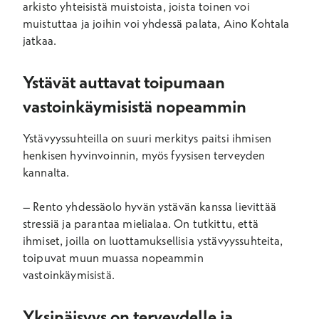
arkisto yhteisistä muistoista, joista toinen voi
muistuttaa ja joihin voi yhdessä palata, Aino Kohtala
jatkaa.
Ystävät auttavat toipumaan
vastoinkäymisistä nopeammin
Ystävyyssuhteilla on suuri merkitys paitsi ihmisen
henkisen hyvinvoinnin, myös fyysisen terveyden
kannalta.
– Rento yhdessäolo hyvän ystävän kanssa lievittää
stressiä ja parantaa mielialaa. On tutkittu, että
ihmiset, joilla on luottamuksellisia ystävyyssuhteita,
toipuvat muun muassa nopeammin
vastoinkäymisistä.
Yksinäisyys on terveydelle ja