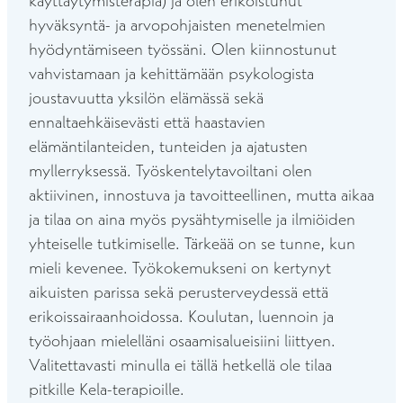
käyttäytymisterapia) ja olen erikoistunut
hyväksyntä- ja arvopohjaisten menetelmien
hyödyntämiseen työssäni. Olen kiinnostunut
vahvistamaan ja kehittämään psykologista
joustavuutta yksilön elämässä sekä
ennaltaehkäisevästi että haastavien
elämäntilanteiden, tunteiden ja ajatusten
myllerryksessä. Työskentelytavoiltani olen
aktiivinen, innostuva ja tavoitteellinen, mutta aikaa
ja tilaa on aina myös pysähtymiselle ja ilmiöiden
yhteiselle tutkimiselle. Tärkeää on se tunne, kun
mieli kevenee. Työkokemukseni on kertynyt
aikuisten parissa sekä perusterveydessä että
erikoissairaanhoidossa. Koulutan, luennoin ja
työohjaan mielelläni osaamisalueisiini liittyen.
Valitettavasti minulla ei tällä hetkellä ole tilaa
pitkille Kela-terapioille.