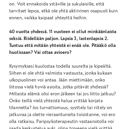
on. Voit ennakoida ystäville ja sukulaisille, että
tarvitset lepoa, etkä ole yhtä aktiivinen osapuoli kuin
ennen, vaikka kaipaat yhteyttä heihin.
40 vuotta yhdessä. 11 vuoteen ei ollut minkäänlaista
seksiä. Riidellään paljon. Lapsia 3, lastenlapsia 2.
Tuntuu että mitään yhteistä ei enää ole. Pitääkö olla
huolissaan? Vai ottaa avioero?
Kysymyksesi kuulostaa todella suurelta ja kipeältä.
Siihen ei ole yhtä valmista vastausta, jonka kukaan
ulkopuolinen voi antaa. Jään miettimään, onko
liitossa vielä hyviä asioita, jotka pitävät yhdessä?
Millaista elämä olisi eron jälkeen tai jos liitto jatkuu?
Onko teillä vielä yhteistä halua yrittää korjata
tilannetta? Jos turvattomuus, syyttely tai riitely on
jatkuvaa ja olette vieraantuneita toisistanne, voi ero
olla ratkaisu. Paripsykoterapeutin vastaanotolla voi
saada keskustelua auki, olipa toiveena vielä yrittää