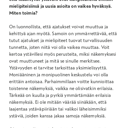
mielipiteisiinsä ja uusia asioita on vaikea hyväksyä.
Miten toimia?
On luonnollista, että ajatukset voivat muuttua ja
kehittyä ajan myötä. Samoin on ymmärrettävää, että
tutut ajatukset ja mielipiteet tuovat turvallisuuden
tunnetta, joten niitä voi olla vaikea muuttaa. Voit
kertoa ystävillesi myös perusteita, miksi näkemyksesi
ovat muuttuneet ja mitä se sinulle merkitsee.
Ystävyyden ei tarvitse tarkoittaa yksimielisyyttä.
Moniääninen ja monipuolinen keskustelu voi olla
erittäin antoisaa. Parhaimmillaan voitte kunnioittaa
toistenne näkemyksiä, vaikka ne olisivatkin erilaisia.
Tärkeää on kuulla ja pyrkiä ymmärtämään erilaisia
näkemyksiä. Ei ole mitään väärää siinäkään, että
laajentaa ystäväpiiriään tai valikoi läheisimmiksi
ystäviä, joiden kanssa jakaa samoja näkemyksiä.