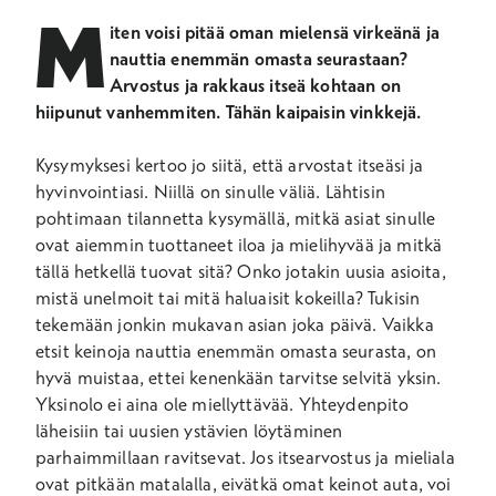
M
iten voisi pitää oman mielensä virkeänä ja
nauttia enemmän omasta seurastaan?
Arvostus ja rakkaus itseä kohtaan on
hiipunut vanhemmiten. Tähän kaipaisin vinkkejä.
Kysymyksesi kertoo jo siitä, että arvostat itseäsi ja
hyvinvointiasi. Niillä on sinulle väliä. Lähtisin
pohtimaan tilannetta kysymällä, mitkä asiat sinulle
ovat aiemmin tuottaneet iloa ja mielihyvää ja mitkä
tällä hetkellä tuovat sitä? Onko jotakin uusia asioita,
mistä unelmoit tai mitä haluaisit kokeilla? Tukisin
tekemään jonkin mukavan asian joka päivä. Vaikka
etsit keinoja nauttia enemmän omasta seurasta, on
hyvä muistaa, ettei kenenkään tarvitse selvitä yksin.
Yksinolo ei aina ole miellyttävää. Yhteydenpito
läheisiin tai uusien ystävien löytäminen
parhaimmillaan ravitsevat. Jos itsearvostus ja mieliala
ovat pitkään matalalla, eivätkä omat keinot auta, voi