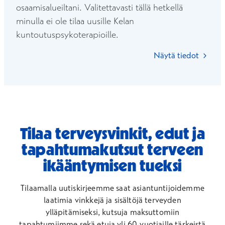
osaamisalueiltani. Valitettavasti tällä hetkellä
minulla ei ole tilaa uusille Kelan
kuntoutuspsykoterapioille.
Näytä tiedot
Tilaa terveysvinkit, edut ja
tapahtumakutsut terveen
ikääntymisen tueksi
Tilaamalla uutiskirjeemme saat asiantuntijoidemme
laatimia vinkkejä ja sisältöjä terveyden
ylläpitämiseksi, kutsuja maksuttomiin
tapahtumiimme sekä etuja yli 60-vuotiaille tärkeistä