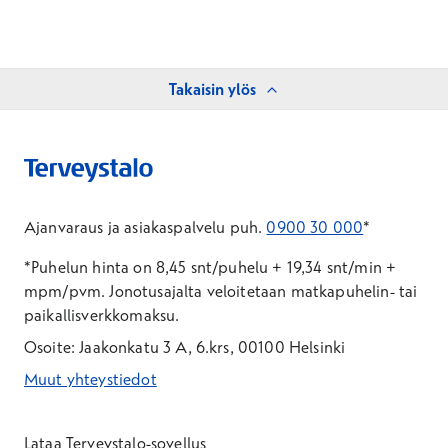
Takaisin ylös
Ajanvaraus ja asiakaspalvelu puh.
0900 30 000
*
*Puhelun hinta on 8,45 snt/puhelu + 19,34 snt/min +
mpm/pvm.
Jonotusajalta veloitetaan matkapuhelin- tai
paikallisverkkomaksu.
Osoite: Jaakonkatu 3 A, 6.krs, 00100 Helsinki
Muut yhteystiedot
*Puhelun hinta on 8,35 snt/puhelu + 19,33 snt/min + mpm/pvm
*Puhelun hinta on matkapuhelinliittymästä 8,35 snt/puhelu + 
Lataa Terveystalo-sovellus