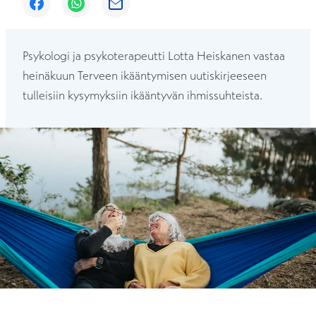
Avautuu uuteen ikkunaan
Avautuu uuteen ikkunaan
Avautuu uuteen ikkunaan
Psykologi ja psykoterapeutti Lotta Heiskanen vastaa
heinäkuun Terveen ikääntymisen uutiskirjeeseen
tulleisiin kysymyksiin ikääntyvän ihmissuhteista.