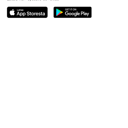
Avautuu uuteen ikkunaan
Avautuu uuteen ikkunaan
Henkilöasiakkaat
Hinnasto
Ajanvaraus
Toimipaikat
Asiantuntijat
Anna palautetta