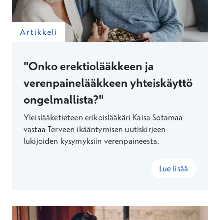
Artikkeli
"Onko erektiolääkkeen ja
verenpainelääkkeen yhteiskäyttö
ongelmallista?"
Yleislääketieteen erikoislääkäri Kaisa Sotamaa
vastaa Terveen ikääntymisen uutiskirjeen
lukijoiden kysymyksiin verenpaineesta.
Lue lisää