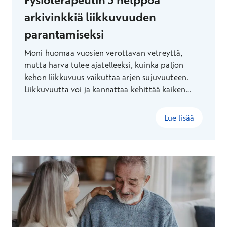
arkivinkkiä liikkuvuuden
parantamiseksi
Moni huomaa vuosien verottavan vetreyttä,
mutta harva tulee ajatelleeksi, kuinka paljon
kehon liikkuvuus vaikuttaa arjen sujuvuuteen.
Liikkuvuutta voi ja kannattaa kehittää kaiken
ikäisenä – fysioterapeutti Suvi Konster kertoo,
miten otat liikkuvuusharjoitukset helposti osaksi
Lue lisää
jokaista päivää.