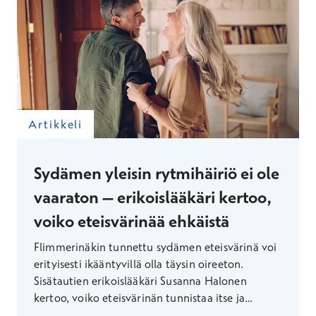
Artikkeli
Sydämen yleisin rytmihäiriö ei ole
vaaraton – erikoislääkäri kertoo,
voiko eteisvärinää ehkäistä
Flimmerinäkin tunnettu sydämen eteisvärinä voi
erityisesti ikääntyvillä olla täysin oireeton.
Sisätautien erikoislääkäri Susanna Halonen
kertoo, voiko eteisvärinän tunnistaa itse ja
millaisin keinoin sitä voi pyrkiä ehkäisemään.