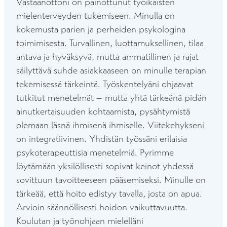
Vastaanottoni on painottunut työikäisten
mielenterveyden tukemiseen. Minulla on
kokemusta parien ja perheiden psykologina
toimimisesta. Turvallinen, luottamuksellinen, tilaa
antava ja hyväksyvä, mutta ammatillinen ja rajat
säilyttävä suhde asiakkaaseen on minulle terapian
tekemisessä tärkeintä. Työskentelyäni ohjaavat
tutkitut menetelmät – mutta yhtä tärkeänä pidän
ainutkertaisuuden kohtaamista, pysähtymistä
olemaan läsnä ihmisenä ihmiselle. Viitekehykseni
on integratiivinen. Yhdistän työssäni erilaisia
psykoterapeuttisia menetelmiä. Pyrimme
löytämään yksilöllisesti sopivat keinot yhdessä
sovittuun tavoitteeseen pääsemiseksi. Minulle on
tärkeää, että hoito edistyy tavalla, josta on apua.
Arvioin säännöllisesti hoidon vaikuttavuutta.
Koulutan ja työnohjaan mielelläni