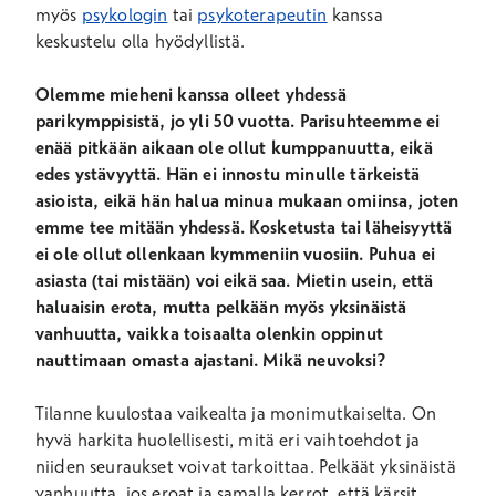
myös
psykologin
tai
psykoterapeutin
kanssa
keskustelu olla hyödyllistä.
Olemme mieheni kanssa olleet yhdessä
parikymppisistä, jo yli 50 vuotta.
Parisuhteemme ei
enää pitkään aikaan ole ollut kumppanuutta, eikä
edes ystävyyttä. Hän ei innostu minulle tärkeistä
asioista, eikä hän halua minua mukaan omiinsa, joten
emme tee mitään yhdessä. Kosketusta tai läheisyyttä
ei ole ollut ollenkaan kymmeniin vuosiin. Puhua ei
asiasta (tai mistään) voi eikä saa. Mietin usein, että
haluaisin erota, mutta pelkään myös yksinäistä
vanhuutta, vaikka toisaalta olenkin oppinut
nauttimaan omasta ajastani. Mikä neuvoksi?
Tilanne kuulostaa vaikealta ja monimutkaiselta. On
hyvä harkita huolellisesti, mitä eri vaihtoehdot ja
niiden seuraukset voivat tarkoittaa. Pelkäät yksinäistä
vanhuutta, jos eroat ja samalla kerrot, että kärsit