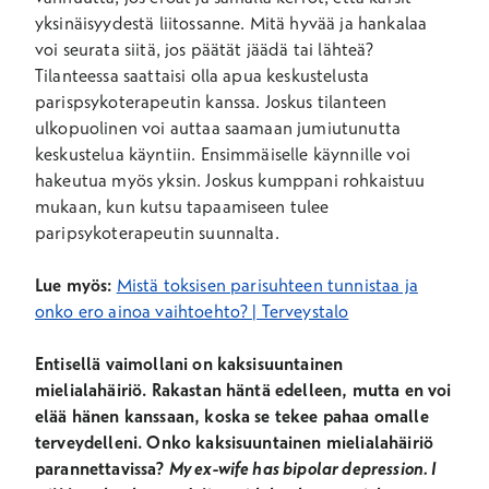
yksinäisyydestä liitossanne. Mitä hyvää ja hankalaa
voi seurata siitä, jos päätät jäädä tai lähteä?
Tilanteessa saattaisi olla apua keskustelusta
parispsykoterapeutin kanssa. Joskus tilanteen
ulkopuolinen voi auttaa saamaan jumiutunutta
keskustelua käyntiin. Ensimmäiselle käynnille voi
hakeutua myös yksin. Joskus kumppani rohkaistuu
mukaan, kun kutsu tapaamiseen tulee
paripsykoterapeutin suunnalta.
Lue myös:
Mistä toksisen parisuhteen tunnistaa ja
onko ero ainoa vaihtoehto? | Terveystalo
Entisellä vaimollani on kaksisuuntainen
mielialahäiriö. Rakastan häntä edelleen, mutta en voi
elää hänen kanssaan, koska se tekee pahaa omalle
terveydelleni. Onko kaksisuuntainen mielialahäiriö
parannettavissa?
My ex-wife has bipolar depression. I