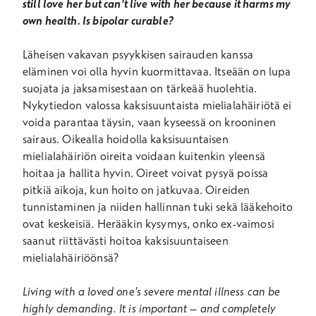
still love her but can't live with her because it harms my
own health. Is bipolar curable?
Läheisen vakavan psyykkisen sairauden kanssa
eläminen voi olla hyvin kuormittavaa. Itseään on lupa
suojata ja jaksamisestaan on tärkeää huolehtia.
Nykytiedon valossa kaksisuuntaista mielialahäiriötä ei
voida parantaa täysin, vaan kyseessä on krooninen
sairaus. Oikealla hoidolla kaksisuuntaisen
mielialahäiriön oireita voidaan kuitenkin yleensä
hoitaa ja hallita hyvin. Oireet voivat pysyä poissa
pitkiä aikoja, kun hoito on jatkuvaa. Oireiden
tunnistaminen ja niiden hallinnan tuki sekä lääkehoito
ovat keskeisiä. Herääkin kysymys, onko ex-vaimosi
saanut riittävästi hoitoa kaksisuuntaiseen
mielialahäiriöönsä?
Living with a loved one’s severe mental illness can be
highly demanding. It is important – and completely