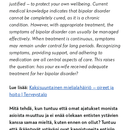
justified – to protect your own wellbeing. Current
medical knowledge indicates that bipolar disorder
cannot be completely cured, as it is a chronic
condition. However, with appropriate treatment, the
symptoms of bipolar disorder can usually be managed
effectively. When treatment is continuous, symptoms
may remain under control for long periods. Recognizing
symptoms, providing support, and adhering to
medication are all central aspects of care. This raises
the question: has your ex-wife received adequate
treatment for her bipolar disorder?
Lue lisää:
Kaksisuuntainen mielialahäiriö – oireet ja
hoito | Terveystalo
Mitä tehdä, kun tuntuu että omat ajatukset monista
asioista muuttuu ja ei enää olekaan entisten ystävien
kanssa samaa mieltä, kuten ennen on ollut? Tuntuu
että ikääntyvät ystäväni ovat kangistuneita entisiin