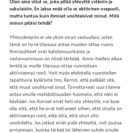
Olen aina ollut se, joka pitää yhteyttä ystäviin ja
sukulaisiin. En jaksa enää olla se aktiivinen osapuoli,
mutta tuntuu kuin ihmiset unohtaisivat minut. Mitä
minun pitäisi tehdä?
Yhteydenpito ei ole yksin sinun vastuullasi, joten
tämä on hyvä tilaisuus antaa muiden ottaa vuoro.
Ihmissuhteet ovat kahdensuuntaisia ja
vastavuoroisuus on niissä tärkeää. Anna itsellesi aikaa
levätä ja muille tilaisuus ottaa vuorostaan
aktiivisempi rooli. Voit myös ehdotella vuorotellen
tapahtuvia kyläilyitä tms. Kerrot, että pelkäät sitä,
että muut unohtavat sinut. Toivottavasti uusi tilanne
antaa sinulle mahdollisuuden huomata, että näin ei
käykään. Jos ihmiset eivät heti ota yhteyttä, voi kyse
olla siitä, että he ovat tottuneet siihen, että sinulla on
aktiivisempi rooli, eikä siitä, että sinut olisi
unohdettu. Jos jotkut eivät pidä yhteyttä, voit joutua
arvioimaan, kuinka tärkeä tai läheinen suhde sinulle