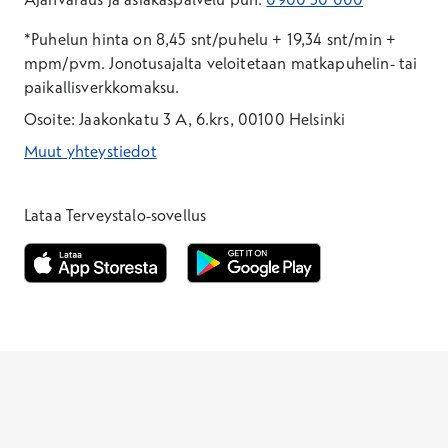
*Puhelun hinta on 8,45 snt/puhelu + 19,34 snt/min +
mpm/pvm.
Jonotusajalta veloitetaan matkapuhelin- tai
paikallisverkkomaksu.
Osoite: Jaakonkatu 3 A, 6.krs, 00100 Helsinki
Muut yhteystiedot
*Puhelun hinta on 8,35 snt/puhelu + 19,33 snt/min + mpm/pvm
*Puhelun hinta on matkapuhelinliittymästä 8,35 snt/puhelu + 
Lataa Terveystalo-sovellus
Avautuu uuteen ikkunaan
Avautuu uuteen ikkunaan
Henkilöasiakkaat
Hinnasto