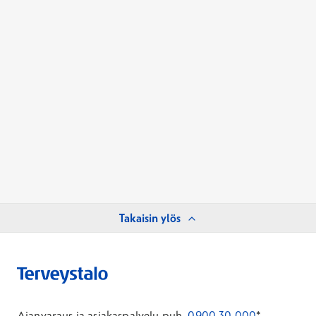
Takaisin ylös
Ajanvaraus ja asiakaspalvelu puh.
0900 30 000
*