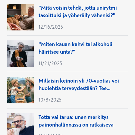
"Mitä voisin tehdä, jotta unirytmi
tasoittuisi ja yöheräily vähenisi?"
12/16/2025
"Miten kauan kahvi tai alkoholi
häiritsee unta?"
11/21/2025
Millaisin keinoin yli 70-vuotias voi
huolehtia terveydestään? Tee
nämä 9 asiaa joka päivä
10/8/2025
Totta vai tarua: unen merkitys
painonhallinnassa on ratkaiseva