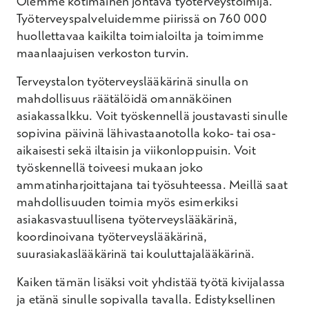
Olemme kotimainen johtava työterveystoimija.
Työterveyspalveluidemme piirissä on 760 000
huollettavaa kaikilta toimialoilta ja toimimme
maanlaajuisen verkoston turvin.
Terveystalon työterveyslääkärinä sinulla on
mahdollisuus räätälöidä omannäköinen
asiakassalkku. Voit työskennellä joustavasti sinulle
sopivina päivinä lähivastaanotolla koko- tai osa-
aikaisesti sekä iltaisin ja viikonloppuisin. Voit
työskennellä toiveesi mukaan joko
ammatinharjoittajana tai työsuhteessa. Meillä saat
mahdollisuuden toimia myös esimerkiksi
asiakasvastuullisena työterveyslääkärinä,
koordinoivana työterveyslääkärinä,
suurasiakaslääkärinä tai kouluttajalääkärinä.
Kaiken tämän lisäksi voit yhdistää työtä kivijalassa
ja etänä sinulle sopivalla tavalla. Edistyksellinen