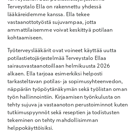
Terveystalo Ella on rakennettu yhdessä
lääkäreidemme kanssa. Ella tekee
vastaanottotyöstä sujuvampaa, jotta
ammattilaisemme voivat keskittyä potilaan
kohtaamiseen.
Työterveyslääkärit ovat voineet käyttää uutta
potilastietojärjestelmää Terveystalo Ellaa
sairausvastaanotoillaan helmikuusta 2026
alkaen.
Ella tarjoaa esimerkiksi helposti
tarkasteltavan potilas- ja sopimusyhteenvedon,
näppärän työpöytänäkymän sekä työlistan oman
työn hallinnointiin. Kirjaamisen työnkulusta on
tehty sujuva ja vastaanoton perustoiminnot kuten
tutkimuspyynnöt sekä reseptien ja todistusten
tekeminen on tehty mahdollisimman
helppokäyttöisiksi.