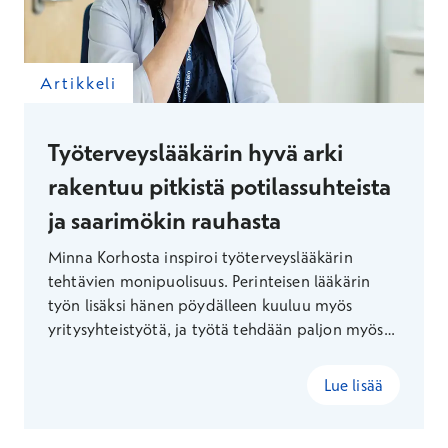
Artikkeli
Työterveyslääkärin hyvä arki
rakentuu pitkistä potilassuhteista
ja saarimökin rauhasta
Minna Korhosta inspiroi työterveyslääkärin
tehtävien monipuolisuus. Perinteisen lääkärin
työn lisäksi hänen pöydälleen kuuluu myös
yritysyhteistyötä, ja työtä tehdään paljon myös
vastaanottohuoneen ulkopuolella. Työpäivän
jälkeen mieli lepää metsässä tai saarimökillä.
Lue lisää