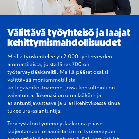
Välittävä työyhteisö ja laajat
kehittymismahdollisuudet
Meillä työskentelee yli 2 000 työterveyden
ammattilaista, joista lähes 700 on
työterveyslääkäreitä.
Meillä pääset osaksi
välittävää moniammatillista
kollegaverkostoamme, jossa konsultointi on
vaivatonta. Tukenasi on oma lääkäri- ja
asiantuntijavastaava ja urasi kehityksessä sinua
tukee ura-asiantuntija.
Terveystalon työterveyslääkärinä pääset
laajentamaan osaamistasi mm. työterveyden
ammattilaisille suunnatussa Työnkyvyn Tekijät -