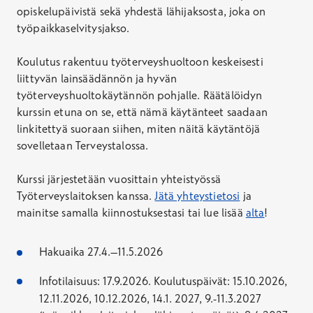
opiskelupäivistä sekä yhdestä lähijaksosta, joka on
työpaikkaselvitysjakso.
Koulutus rakentuu työterveyshuoltoon keskeisesti
liittyvän lainsäädännön ja hyvän
työterveyshuoltokäytännön pohjalle. Räätälöidyn
kurssin etuna on se, että nämä käytänteet saadaan
linkitettyä suoraan siihen, miten näitä käytäntöjä
sovelletaan Terveystalossa.
Kurssi järjestetään vuosittain yhteistyössä
Työterveyslaitoksen kanssa.
Jätä yhteystietosi
ja
mainitse samalla kiinnostuksestasi tai lue lisää
alta
!
Hakuaika 27.4.–11.5.2026
Infotilaisuus: 17.9.2026. Koulutuspäivät: 15.10.2026,
12.11.2026, 10.12.2026, 14.1. 2027, 9.-11.3.2027