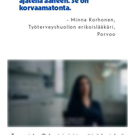
ajatella ääneen. Se on
korvaamatonta.
- Minna Korhonen,
Työterveyshuollon erikoislääkäri,
Porvoo