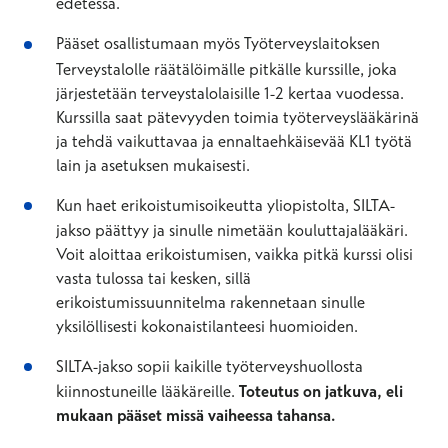
edetessä.
Pääset osallistumaan myös Työterveyslaitoksen
Terveystalolle räätälöimälle pitkälle kurssille, joka
järjestetään terveystalolaisille 1-2 kertaa vuodessa.
Kurssilla saat pätevyyden toimia työterveyslääkärinä
ja tehdä vaikuttavaa ja ennaltaehkäisevää KL1 työtä
lain ja asetuksen mukaisesti.
Kun haet erikoistumisoikeutta yliopistolta, SILTA-
jakso päättyy ja sinulle nimetään kouluttajalääkäri.
Voit aloittaa erikoistumisen, vaikka pitkä kurssi olisi
vasta tulossa tai kesken, sillä
erikoistumissuunnitelma rakennetaan sinulle
yksilöllisesti kokonaistilanteesi huomioiden.
SILTA-jakso sopii kaikille työterveyshuollosta
kiinnostuneille lääkäreille.
Toteutus on jatkuva, eli
mukaan pääset missä vaiheessa tahansa.