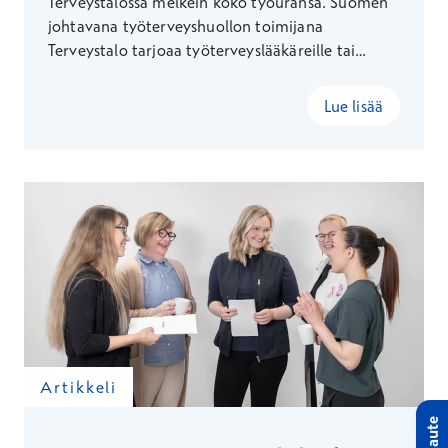
Terveystalossa melkein koko työuransa. Suomen
johtavana työterveyshuollon toimijana
Terveystalo tarjoaa työterveyslääkäreille tai
erikoistumisesta kiinnostuneille monipuolisesti
mahdollisuuksia. Terveystalon työterveyshuolto
Lue lisää
on myös NLY:n valtakunnallinen viiden tähden
koulutuspaikka.
Artikkeli
Palaute