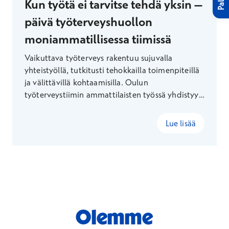
Kun työtä ei tarvitse tehdä yksin –
päivä työterveyshuollon
moniammatillisessa tiimissä
Vaikuttava työterveys rakentuu sujuvalla
yhteistyöllä, tutkitusti tehokkailla toimenpiteillä
ja välittävillä kohtaamisilla. Oulun
työterveystiimin ammattilaisten työssä yhdistyy
intohimo kehittymiseen, auttamiseen ja yhdessä
tekemiseen.
Lue lisää
Olemme