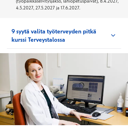
(työpaikkaselvitysjakso, lähiopetuspäivät), 8.4.2027,
4.5.2027, 27.5.2027 ja 17.6.2027.
9 syytä valita työterveyden pitkä
kurssi Terveystalossa
Voit kouluttautua työn ohella ja suorittaa
kurssin pääosin etänä
Talon omalla kurssilla et joudu jonottamaan
Työterveyslaitoksen yleisille kursseille
Koulutus on sinulle täysin maksuton, jos olet
työsuhteessa Terveystaloon ja sitoudut
työskentelemään meillä 7 kuukautta kurssin
päättymisen jälkeen
Pääset pätevöitymään suoraan alalle, josta