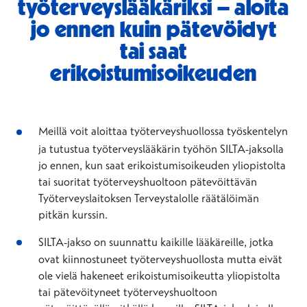
työterveyslääkäriksi – aloita
jo ennen kuin pätevöidyt
tai saat
erikoistumisoikeuden
Meillä voit aloittaa työterveyshuollossa työskentelyn
ja tutustua työterveyslääkärin työhön SILTA-jaksolla
jo ennen, kun saat erikoistumisoikeuden yliopistolta
tai suoritat työterveyshuoltoon pätevöittävän
Työterveyslaitoksen Terveystalolle räätälöimän
pitkän kurssin.
SILTA-jakso on suunnattu kaikille lääkäreille, jotka
ovat kiinnostuneet työterveyshuollosta mutta eivät
ole vielä hakeneet erikoistumisoikeutta yliopistolta
tai pätevöityneet työterveyshuoltoon