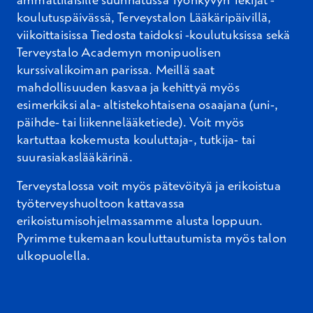
koulutuspäivässä, Terveystalon Lääkäripäivillä,
viikoittaisissa Tiedosta taidoksi -koulutuksissa sekä
Terveystalo Academyn monipuolisen
kurssivalikoiman parissa. Meillä saat
mahdollisuuden kasvaa ja kehittyä myös
esimerkiksi ala- altistekohtaisena osaajana (uni-,
päihde- tai liikennelääketiede). Voit myös
kartuttaa kokemusta kouluttaja-, tutkija- tai
suurasiakaslääkärinä.
Terveystalossa voit myös pätevöityä ja erikoistua
työterveyshuoltoon kattavassa
erikoistumisohjelmassamme alusta loppuun.
Pyrimme tukemaan kouluttautumista myös talon
ulkopuolella.