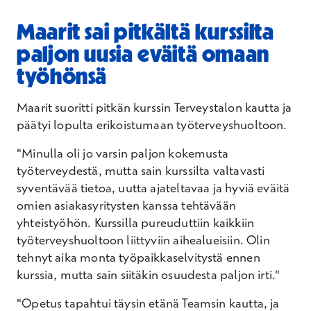
hyötyy koko Suomi
Maarit sai pitkältä kurssilta
Pystyt hyödyntämään tekemääsi työtä
paljon uusia eväitä omaan
osana tiettyjä kurssisuorituksia
työhönsä
Pääset suorittamaan kurssin tiivistetyllä
mallilla (opiskelua 8 + 3)
Maarit suoritti pitkän kurssin Terveystalon kautta ja
Saat hyvän perehdytyksen,
päätyi lopulta erikoistumaan työterveyshuoltoon.
elämäntilanteeseesi sopivat työajat ja
mukavan sekä pätevän työyhteisön.
"Minulla oli jo varsin paljon kokemusta
työterveydestä, mutta sain kurssilta valtavasti
Monitieteellisenä ja poikkitieteellisenä alana
syventävää tietoa, uutta ajateltavaa ja hyviä eväitä
työterveys avaa sinulle monipuoliset
omien asiakasyritysten kanssa tehtävään
uramahdollisuudet.
yhteistyöhön. Kurssilla pureuduttiin kaikkiin
Terveystalossa pääset kouluttautumaan
työterveyshuoltoon liittyviin aihealueisiin. Olin
työterveyshuoltoon erikoistuvien
tehnyt aika monta työpaikkaselvitystä ennen
lääkäreiden suosimassa viiden tähden
kurssia, mutta sain siitäkin osuudesta paljon irti."
koulutuspaikassa (NLY:n
koulutuspaikkakysely 2020-2023).
"Opetus tapahtui täysin etänä Teamsin kautta, ja