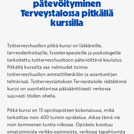
pätevöityminen
Terveystalossa pitkällä
kurssilla
Työterveyshuollon pitkä kurssi on lääkäreille,
terveydenhoitajille, fysioterapeuteille ja psykologeille
tarkoitettu työterveyshuoltoon pätevöittävä koulutus.
Pitkältä kurssilta saa valmiudet toimia
työterveyshuollon ammattihenkilön ja asiantuntijan
tehtävissä. Työterveyslaitoksen Terveystalolle räätälöimä
kurssi on suoritettavissa pääsääntöisesti verkossa
sujuvasti töiden ohella.
Pitkä kurssi on 15 opintopisteen kokonaisuus, mikä
tarkoittaa noin 400 tunnin opiskelua. Aikaa tämä vie
noin kymmenen tuntia viikossa. Opiskelu koostuu
omatoimisista verkko-opinnoista, verkossa tapahtuvista