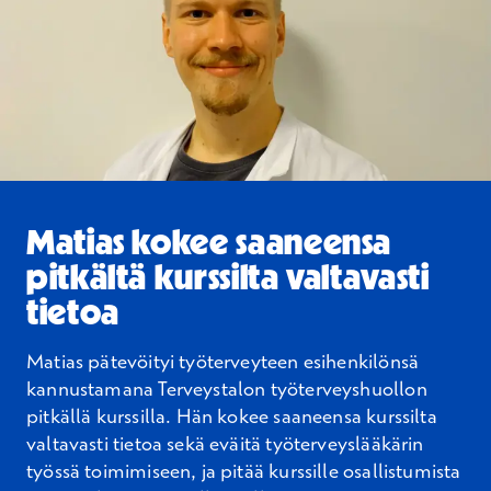
Matias kokee saaneensa
pitkältä kurssilta valtavasti
tietoa
Matias pätevöityi työterveyteen esihenkilönsä
kannustamana Terveystalon työterveyshuollon
pitkällä kurssilla. Hän kokee saaneensa kurssilta
valtavasti tietoa sekä eväitä työterveyslääkärin
työssä toimimiseen, ja pitää kurssille osallistumista