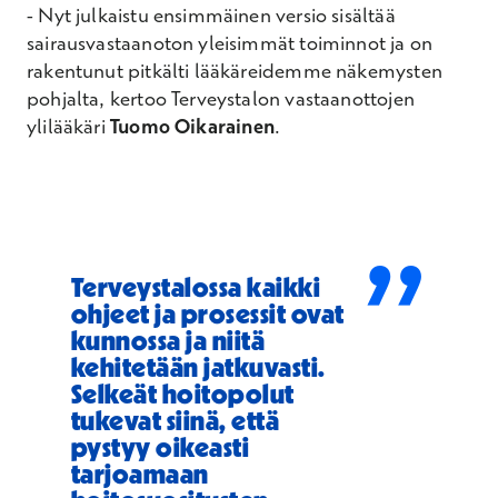
- Nyt julkaistu ensimmäinen versio sisältää
sairausvastaanoton yleisimmät toiminnot ja on
rakentunut pitkälti lääkäreidemme näkemysten
pohjalta, kertoo Terveystalon vastaanottojen
ylilääkäri
Tuomo Oikarainen
.
”
Terveystalossa kaikki
ohjeet ja prosessit ovat
kunnossa ja niitä
kehitetään jatkuvasti.
Selkeät hoitopolut
tukevat siinä, että
pystyy oikeasti
tarjoamaan