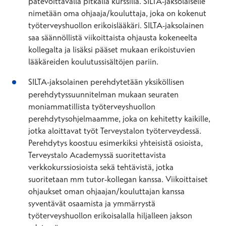
pätevöittävällä pitkällä kurssilla. SILTA-jaksolaiselle
nimetään oma ohjaaja/kouluttaja, joka on kokenut
työterveyshuollon erikoislääkäri. SILTA-jaksolainen
saa säännöllistä viikoittaista ohjausta kokeneelta
kollegalta ja lisäksi pääset mukaan erikoistuvien
lääkäreiden koulutussisältöjen pariin.
SILTA-jaksolainen perehdytetään yksiköllisen
perehdytyssuunnitelman mukaan seuraten
moniammatillista työterveyshuollon
perehdytysohjelmaamme, joka on kehitetty kaikille,
jotka aloittavat työt Terveystalon työterveydessä.
Perehdytys koostuu esimerkiksi yhteisistä osioista,
Terveystalo Academyssä suoritettavista
verkkokurssiosioista sekä tehtävistä, jotka
suoritetaan mm tutor-kollegan kanssa. Viikoittaiset
ohjaukset oman ohjaajan/kouluttajan kanssa
syventävät osaamista ja ymmärrystä
työterveyshuollon erikoisalalla hiljalleen jakson