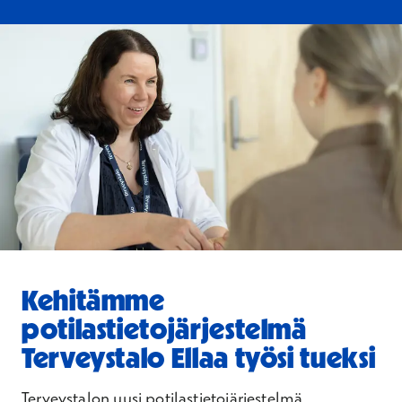
Kehitämme
potilastietojärjestelmä
Terveystalo Ellaa työsi tueksi
Terveystalon uusi potilastietojärjestelmä