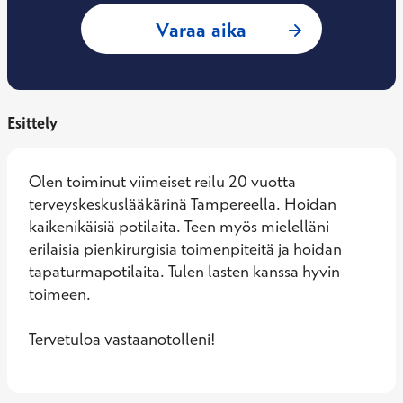
: Scott Yoder, Ylei
Varaa aika
Esittely
Olen toiminut viimeiset reilu 20 vuotta 
terveyskeskuslääkärinä Tampereella. Hoidan 
kaikenikäisiä potilaita. Teen myös mielelläni 
erilaisia pienkirurgisia toimenpiteitä ja hoidan 
tapaturmapotilaita. Tulen lasten kanssa hyvin 
toimeen. 

Tervetuloa vastaanotolleni!