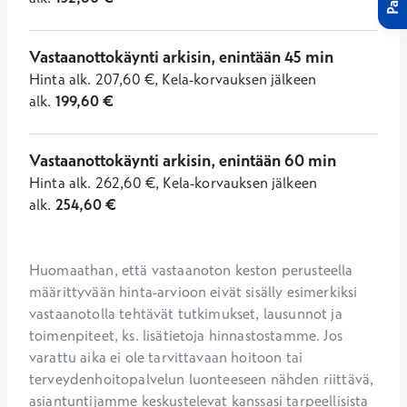
Vastaanottokäynti arkisin, enintään 45 min
Hinta
alk.
207,60
€
,
Kela-korvauksen jälkeen
alk.
199,60
€
Vastaanottokäynti arkisin, enintään 60 min
Hinta
alk.
262,60
€
,
Kela-korvauksen jälkeen
alk.
254,60
€
Huomaathan, että vastaanoton keston perusteella 
määrittyvään hinta-arvioon eivät sisälly esimerkiksi 
vastaanotolla tehtävät tutkimukset, lausunnot ja 
toimenpiteet, ks. lisätietoja hinnastostamme. Jos 
varattu aika ei ole tarvittavaan hoitoon tai 
terveydenhoitopalvelun luonteeseen nähden riittävä, 
asiantuntijamme keskustelevat kanssasi tarpeellisista 