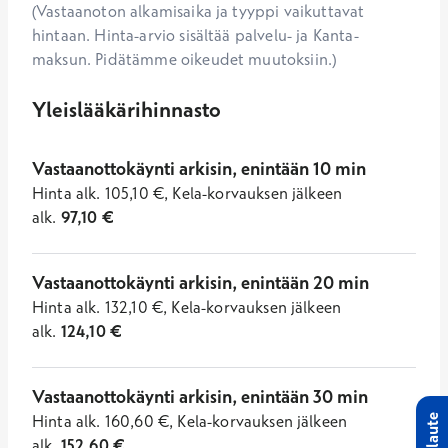
(Vastaanoton alkamisaika ja tyyppi vaikuttavat
hintaan. Hinta-arvio sisältää palvelu- ja Kanta-
maksun. Pidätämme oikeudet muutoksiin.)
Yleislääkärihinnasto
Vastaanottokäynti arkisin, enintään 10 min
Hinta
alk.
105,10
€
,
Kela-korvauksen jälkeen
alk.
97,10
€
Vastaanottokäynti arkisin, enintään 20 min
Hinta
alk.
132,10
€
,
Kela-korvauksen jälkeen
alk.
124,10
€
Vastaanottokäynti arkisin, enintään 30 min
Hinta
alk.
160,60
€
,
Kela-korvauksen jälkeen
Palaute
alk.
152,60
€