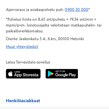
Ajanvaraus ja asiakaspalvelu puh.
0900 30 000
*
*Puhelun hinta on 8,45 snt/puhelu + 19,34 snt/min +
mpm/pvm.
Jonotusajalta veloitetaan matkapuhelin- tai
paikallisverkkomaksu.
Osoite: Jaakonkatu 3 A, 6.krs, 00100 Helsinki
Muut yhteystiedot
*Puhelun hinta on 8,35 snt/puhelu + 19,33 snt/min + mpm/pvm
*Puhelun hinta on matkapuhelinliittymästä 8,35 snt/puhelu + 
Lataa Terveystalo-sovellus
Avautuu uuteen ikkunaan
Avautuu uuteen ikkunaan
Henkilöasiakkaat