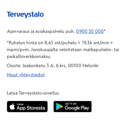
Ajanvaraus ja asiakaspalvelu puh.
0900 30 000
*
*Puhelun hinta on 8,45 snt/puhelu + 19,34 snt/min +
mpm/pvm.
Jonotusajalta veloitetaan matkapuhelin- tai
paikallisverkkomaksu.
Osoite: Jaakonkatu 3 A, 6.krs, 00100 Helsinki
Muut yhteystiedot
*Puhelun hinta on 8,35 snt/puhelu + 19,33 snt/min + mpm/pvm
*Puhelun hinta on matkapuhelinliittymästä 8,35 snt/puhelu + 
Lataa Terveystalo-sovellus
Avautuu uuteen ikkunaan
Avautuu uuteen ikkunaan