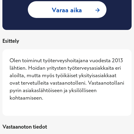
: Vera Lehtiranta,
Varaa aika
Esittely
Olen toiminut työterveyshoitajana vuodesta 2013 
lähtien. Hoidan yritysten työterveysasiakkaita eri 
aloilta, mutta myös työikäiset yksityisasiakkaat 
ovat tervetulleita vastaanotolleni. Vastaanotollani 
pyrin asiakaslähtöiseen ja yksilölliseen 
kohtaamiseen.
Vastaanoton tiedot