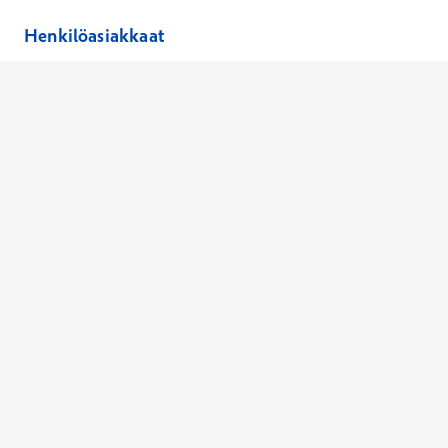
Henkilöasiakkaat
Hinnasto
Ajanvaraus
Toimipaikat
Asiantuntijat
Anna palautetta
Ajan peruutus
Kaikki palvelut