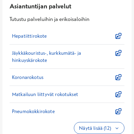
Asiantuntijan palvelut
Tutustu palveluihin ja erikoisaloihin
Hepatiittirokote
Jäykkäkouristus-, kurkkumätä- ja
hinkuyskärokote
Koronarokotus
Matkailuun liittyvät rokotukset
Pneumokokkirokote
Näytä lisää (12)