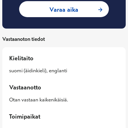
: Sanna Jokinen, T
Varaa aika
Vastaanoton tiedot
Kielitaito
suomi (äidinkieli), englanti
Vastaanotto
Otan vastaan kaikenikäisiä.
Toimipaikat