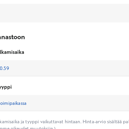
nnastoon
lkamisaika
yyppi
amisaika ja tyyppi vaikuttavat hintaan. Hinta-arvio sisältää pal
mme oikeudet muutoksiin.)