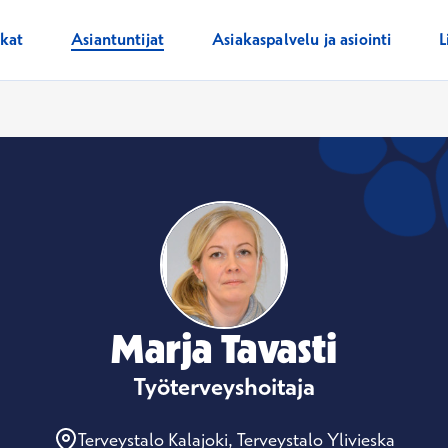
ikat
Asiantuntijat
Asiakaspalvelu ja asiointi
L
Marja Tavasti
Työterveyshoitaja
Terveystalo Kalajoki, Terveystalo Ylivieska