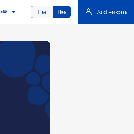
isää
Hae
Asioi verkossa