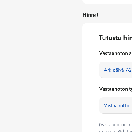
Hinnat
Tutustu hi
Vastaanoton a
Vastaanoton t
(Vastaanoton alk
maksun. Pidätä