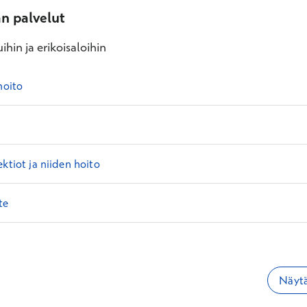
an palvelut
ihin ja erikoisaloihin
hoito
ektiot ja niiden hoito
te
Näytä