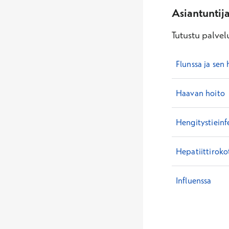
Asiantuntij
Tutustu palvelu
Flunssa ja sen 
Haavan hoito
Hengitystieinf
Hepatiittiroko
Influenssa