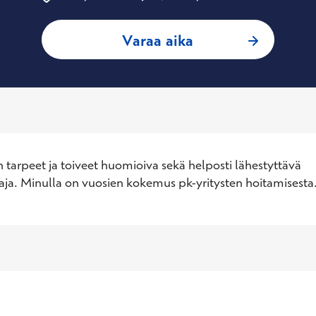
: Marja Tavasti, Ty
Varaa aika
 tarpeet ja toiveet huomioiva sekä helposti lähestyttävä 
aja. Minulla on vuosien kokemus pk-yritysten hoitamisesta