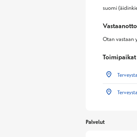
suomi (äidinkie
Vastaanotto
Otan vastaan yl
Toimipaikat
Terveysta
Terveysta
Palvelut