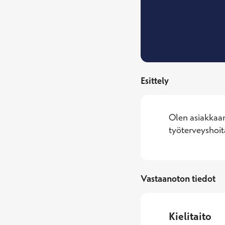
Esittely
Olen asiakkaan
työterveyshoit
Vastaanoton tiedot
Kielitaito