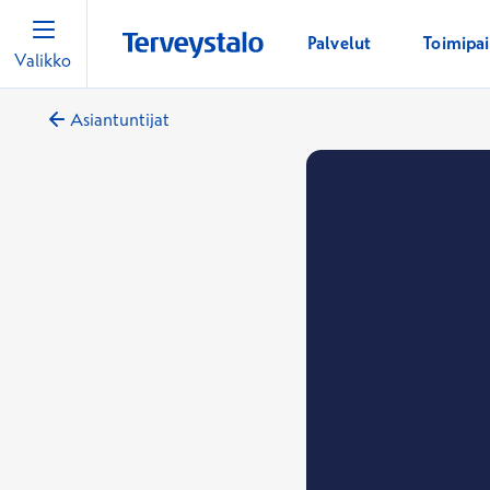
Palvelut
Toimipa
Valikko
Asiantuntijat