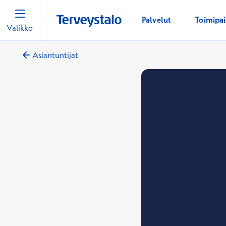
Palvelut
Toimipa
Valikko
Asiantuntijat