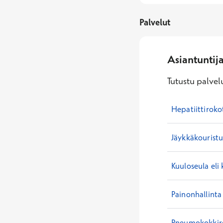
Palvelut
Asiantuntij
Tutustu palvelu
Hepatiittiroko
Jäykkäkouristu
Kuuloseula eli 
Painonhallinta
Pneumokokkir