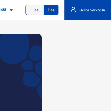
isää
Hae
Asioi verkossa