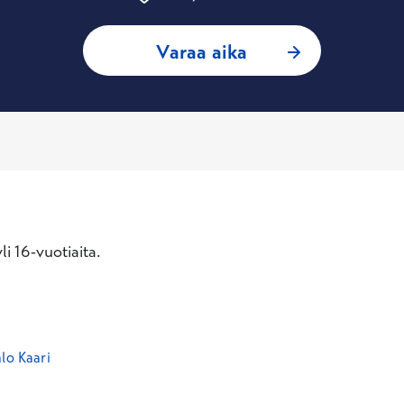
: Jasmin Torkkeli,
Varaa aika
i 16-vuotiaita.
lo Kaari