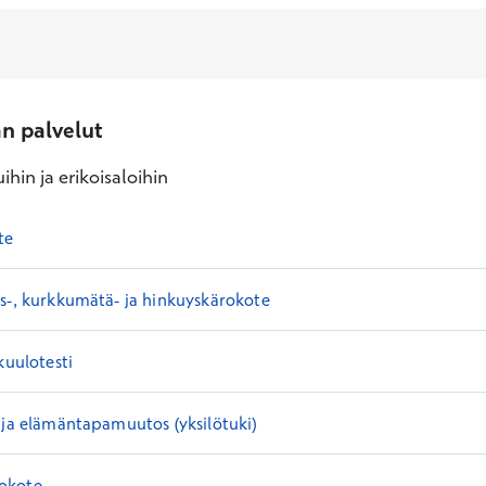
an palvelut
ihin ja erikoisaloihin
te
s-, kurkkumätä- ja hinkuyskärokote
kuulotesti
 ja elämäntapamuutos (yksilötuki)
okote