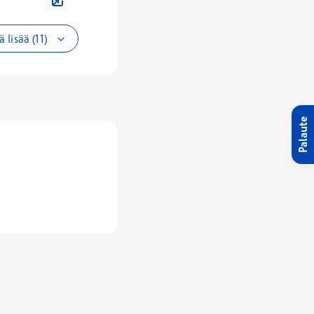
 lisää (11)
Palaute