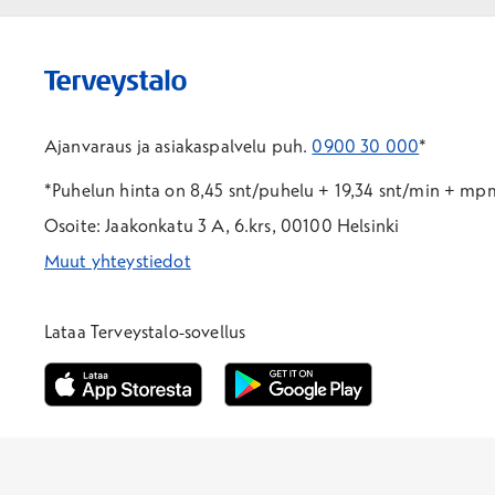
Ajanvaraus ja asiakaspalvelu puh.
0900 30 000
*
*Puhelun hinta on 8,45 snt/puhelu + 19,34 snt/min + m
Osoite: Jaakonkatu 3 A, 6.krs, 00100 Helsinki
Muut yhteystiedot
*Puhelun hinta on 8,35 snt/puhelu + 19,33 snt/min + mpm/
*Puhelun hinta on matkapuhelinliittymästä 8,35 snt/puhelu 
Lataa Terveystalo-sovellus
Avautuu uuteen ikkunaan
Avautuu uuteen ikkunaan