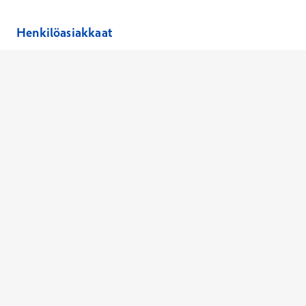
Henkilöasiakkaat
Hinnasto
Ajanvaraus
Toimipaikat
Asiantuntijat
Anna palautetta
Ajan peruutus
Kaikki palvelut