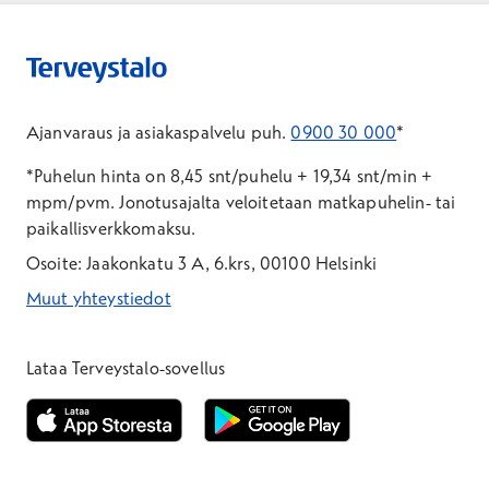
Ajanvaraus ja asiakaspalvelu puh.
0900 30 000
*
*Puhelun hinta on 8,45 snt/puhelu + 19,34 snt/min +
mpm/pvm.
Jonotusajalta veloitetaan matkapuhelin- tai
paikallisverkkomaksu.
Osoite: Jaakonkatu 3 A, 6.krs, 00100 Helsinki
Muut yhteystiedot
*Puhelun hinta on 8,35 snt/puhelu + 19,33 snt/min + mpm/pvm
*Puhelun hinta on matkapuhelinliittymästä 8,35 snt/puhelu + 
Lataa Terveystalo-sovellus
Avautuu uuteen ikkunaan
Avautuu uuteen ikkunaan