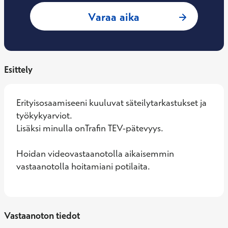
: Kirsi Suvanto, Ty
Varaa aika
Esittely
Erityisosaamiseeni kuuluvat säteilytarkastukset ja 
työkykyarviot. 

Lisäksi minulla onTrafin TEV-pätevyys.

Hoidan videovastaanotolla aikaisemmin 
vastaanotolla hoitamiani potilaita.
Vastaanoton tiedot