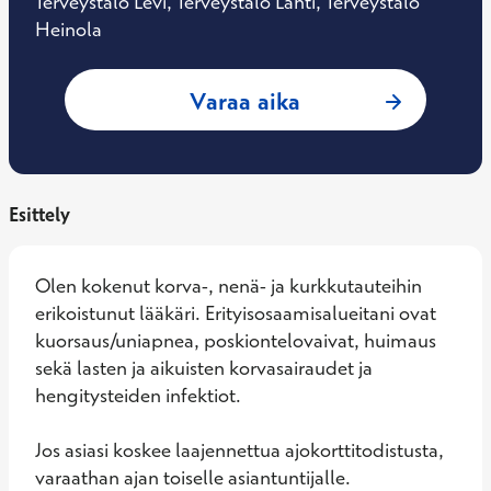
Terveystalo Levi, Terveystalo Lahti, Terveystalo
Heinola
: Aarre Salonen, K
Varaa aika
Esittely
Olen kokenut korva-, nenä- ja kurkkutauteihin 
erikoistunut lääkäri. Erityisosaamisalueitani ovat 
kuorsaus/uniapnea, poskiontelovaivat, huimaus 
sekä lasten ja aikuisten korvasairaudet ja 
hengitysteiden infektiot.

Jos asiasi koskee laajennettua ajokorttitodistusta, 
varaathan ajan toiselle asiantuntijalle.
