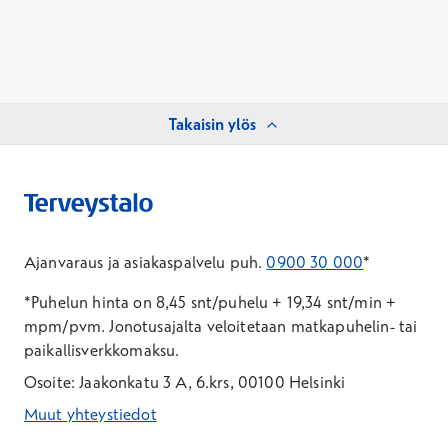
Takaisin ylös
Ajanvaraus ja asiakaspalvelu puh.
0900 30 000
*
*Puhelun hinta on 8,45 snt/puhelu + 19,34 snt/min +
mpm/pvm.
Jonotusajalta veloitetaan matkapuhelin- tai
paikallisverkkomaksu.
Osoite: Jaakonkatu 3 A, 6.krs, 00100 Helsinki
Muut yhteystiedot
*Puhelun hinta on 8,35 snt/puhelu + 19,33 snt/min + mpm/pvm
*Puhelun hinta on matkapuhelinliittymästä 8,35 snt/puhelu + 