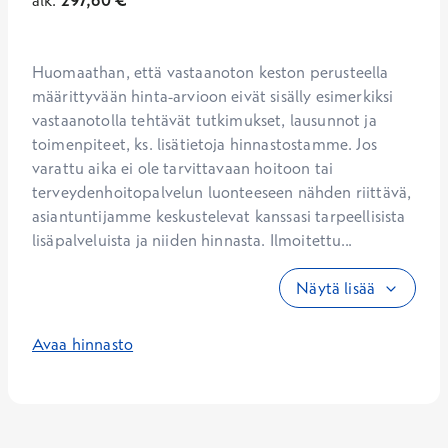
alk.
297,60
€
Huomaathan, että vastaanoton keston perusteella 
määrittyvään hinta-arvioon eivät sisälly esimerkiksi 
vastaanotolla tehtävät tutkimukset, lausunnot ja 
toimenpiteet, ks. lisätietoja hinnastostamme. Jos 
varattu aika ei ole tarvittavaan hoitoon tai 
terveydenhoitopalvelun luonteeseen nähden riittävä, 
asiantuntijamme keskustelevat kanssasi tarpeellisista 
lisäpalveluista ja niiden hinnasta. Ilmoitettu...
Näytä lisää
Avaa hinnasto