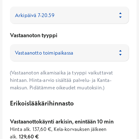
Vastaanoton tyyppi
(Vastaanoton alkamisaika ja tyyppi vaikuttavat
hintaan. Hinta-arvio sisältää palvelu- ja Kanta-
maksun. Pidätämme oikeudet muutoksiin.)
Erikoislääkärihinnasto
Vastaanottokäynti arkisin, enintään 10 min
Hinta
alk.
137,60
€
,
Kela-korvauksen jälkeen
alk.
129,60
€