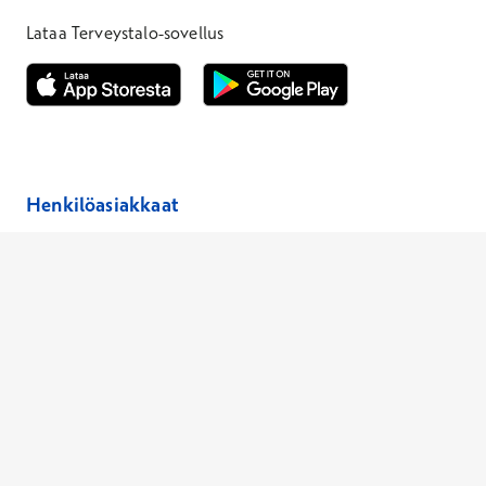
Lataa Terveystalo-sovellus
Avautuu uuteen ikkunaan
Avautuu uuteen ikkunaan
Henkilöasiakkaat
Hinnasto
Ajanvaraus
Toimipaikat
Asiantuntijat