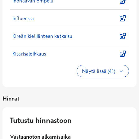
Ihohaavan ompelu
Influenssa
Kireän kielijänteen katkaisu
Kitarisaleikkaus
Näytä lisää (41)
Hinnat
Tutustu hinnastoon
Vastaanoton alkamisaika